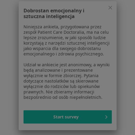
Centrum Pomocy dla Specjalisty
Dobrostan emocjonalny i
sztuczna inteligencja
Kontakt
ZnanyLekarz - Strona główna
Niniejsza ankieta, przygotowana przez
zespół Patient Care Doctoralia, ma na celu
ZnanyLekarz Sp. z o.o.
lepsze zrozumienie, w jaki sposób ludzie
ul. Kolejowa 5/7
korzystają z narzędzi sztucznej inteligencji
01-217 Warszawa, Polska
jako wsparcia dla swojego dobrostanu
emocjonalnego i zdrowia psychicznego.
NIP: ⁠7010224868
Udział w ankiecie jest anonimowy, a wyniki
KRS: ⁠0000347997
będą analizowane i prezentowane
REGON: ⁠142276657
wyłącznie w formie zbiorczej. Pytania
dotyczące nastolatków są skierowane
wyłącznie do rodziców lub opiekunów
Sąd Rejonowy dla m.st. Warszawy w Warszawie XII
prawnych. Nie zbieramy informacji
Wydział Gospodarczy KRS
bezpośrednio od osób niepełnoletnich.
Facebook
otwiera się w nowej karcie
Start survey
otwiera się w nowej karcie
otwiera się w nowej karcie
otwiera się w nowej karcie
otwiera się w nowej karci
otwiera się
otwi
Polska
,
Türkiye
,
España
,
Italia
,
Deutschland
,
Česko
,