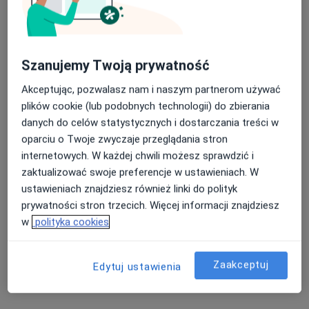
Nasza średnia ocena na App Store to 4.9 i 4.1 na
Szanujemy Twoją prywatność
Centrum Medicover - Gliwice
Google Play Store
·
Więcej
Ginekologia, Psychiatria, Endokrynologia
Akceptując, pozwalasz nam i naszym partnerom używać
184 opinie
plików cookie (lub podobnych technologii) do zbierania
danych do celów statystycznych i dostarczania treści w
Gruszczyńskiego 2/4, Gliwice
•
Mapa
oparciu o Twoje zwyczaje przeglądania stron
Konsultacja fizjoterapeutyczna
165 zł
internetowych. W każdej chwili możesz sprawdzić i
Pokaż więcej usług
zaktualizować swoje preferencje w ustawieniach. W
ustawieniach znajdziesz również linki do polityk
prywatności stron trzecich. Więcej informacji znajdziesz
w
polityka cookies
lek. Marta Buziak
lek. Marta Wilczek
lek. Anna Cudak-
psychiatra
endokrynolog
Kawecka
dziecięcy
dermatolog
Zaakceptuj
Edytuj ustawienia
Zobacz wszystkich 23 specjalistów
Brak dostępnych specjalistów z wolnymi terminami w tym centrum medycznym.