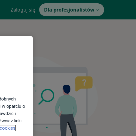
Zaloguj się
Dla profesjonalistów
odobnych
i w oparciu o
awdzić i
wnież linki
 cookies