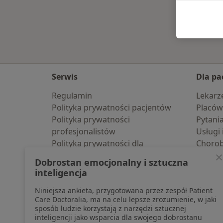
Serwis
Dla pa
Regulamin
Lekarz
Polityka prywatności pacjentów
Placów
Polityka prywatności
Pytani
profesjonalistów
Usługi 
Polityka prywatności dla
Choro
profesjonalistów, których dane
Pomoc
Dobrostan emocjonalny i sztuczna
pozyskaliśmy samodzielnie
Aplika
inteligencja
Polityka cookies
Blog d
Niniejsza ankieta, przygotowana przez zespół Patient
Jak działają wyniki wyszukiwania
Care Doctoralia, ma na celu lepsze zrozumienie, w jaki
Dostępność
sposób ludzie korzystają z narzędzi sztucznej
O nas
inteligencji jako wsparcia dla swojego dobrostanu