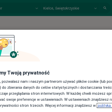
acja, badanie lub nazwisko
miasto lub dzielnica
 spełniających podane kryteria
my Twoją prywatność
, pozwalasz nam i naszym partnerom używać plików cookie (lub p
) do zbierania danych do celów statystycznych i dostarczania treśc
zaje przeglądania stron internetowych. W każdej chwili możesz spr
wać swoje preferencje w ustawieniach. W ustawieniach znajdziesz ró
prywatności stron trzecich. Więcej informacji znajdziesz w
polityka