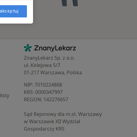
akceptuj
Kontakt
ZnanyLekarz - Strona główna
ZnanyLekarz Sp. z o.o.
ul. Kolejowa 5/7
01-217 Warszawa, Polska
NIP: ⁠7010224868
KRS: ⁠0000347997
isty
REGON: ⁠142276657
Sąd Rejonowy dla m.st. Warszawy
w Warszawie XII Wydział
Gospodarczy KRS