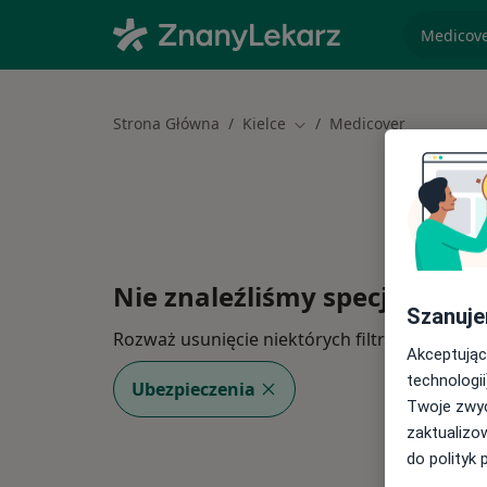
specjaliz
Strona Główna
Kielce
Medicover
Zmień miasto
Nie znaleźliśmy specjalistów
Szanuje
Rozważ usunięcie niektórych filtrów:
Akceptując
technologii
Ubezpieczenia
Twoje zwyc
zaktualizo
do polityk 