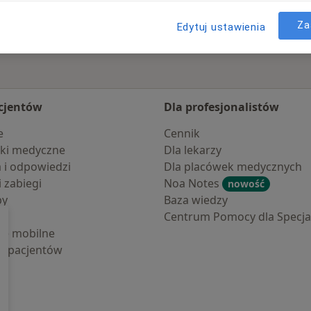
Za
Edytuj ustawienia
cjentów
Dla profesjonalistów
e
Cennik
ki medyczne
Dla lekarzy
a i odpowiedzi
Dla placówek medycznych
i zabiegi
Noa Notes
nowość
by
Baza wiedzy
Centrum Pomocy dla Specjal
cje mobilne
la pacjentów