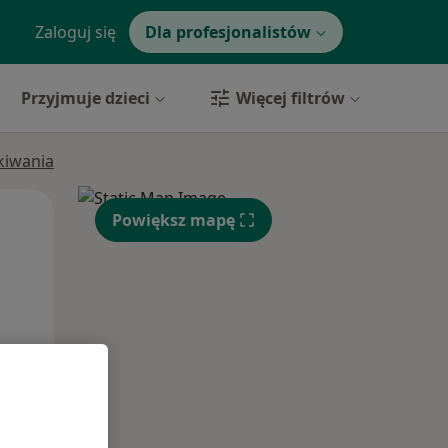
Zaloguj się
Dla profesjonalistów
Przyjmuje dzieci
Więcej filtrów
ukiwania
Pon,
Wt,
Śr,
Powiększ mapę
10 Sie
11 Sie
12 Sie