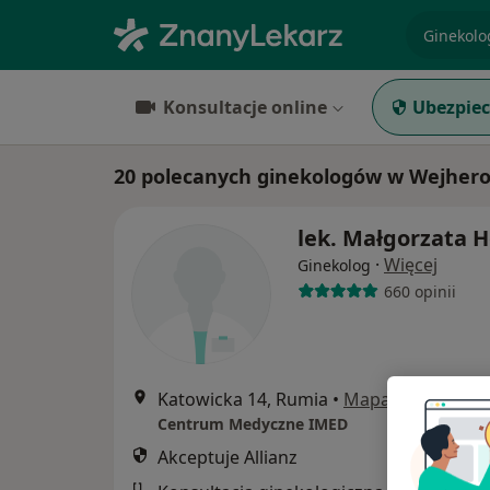
specjaliz
Konsultacje online
Ubezpiec
20 polecanych ginekologów w Wejherow
lek. Małgorzata H
·
Więcej
Ginekolog
660 opinii
Katowicka 14, Rumia
•
Mapa
Centrum Medyczne IMED
Akceptuje Allianz