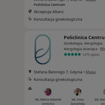
Policlinica Centrum
Akceptuje Allianz
Konsultacja ginekologiczna
Policlinica Cent
Ginekologia, Alergologia,
·
Wi
Alergologia dziecięca
1275 opinii
Stefana Batorego 7, Gdynia
•
Mapa
Konsultacja ginekologiczna
lek. Milena Kabatnik
lek. Anna
lek. Ma
ginekolog
Zarazińska
gin