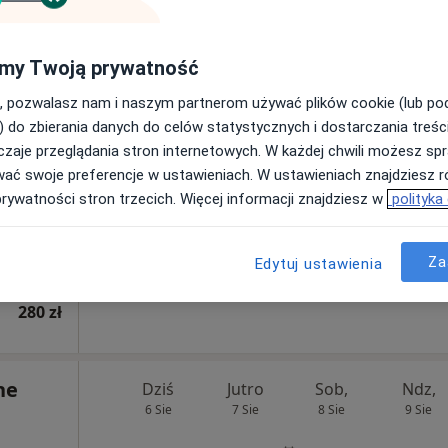
280 zł
my Twoją prywatność
rska
Dziś
Jutro
Sob,
Ndz,
6 Sie
7 Sie
8 Sie
9 Sie
·
, pozwalasz nam i naszym partnerom używać plików cookie (lub p
cięcy
) do zbierania danych do celów statystycznych i dostarczania treśc
zaje przeglądania stron internetowych. W każdej chwili możesz spr
Umawianie online nie jest dostępne
wać swoje preferencje w ustawieniach. W ustawieniach znajdziesz ró
prywatności stron trzecich. Więcej informacji znajdziesz w
polityka
Poproś o wizytę
Za
Edytuj ustawienia
280 zł
ne
Dziś
Jutro
Sob,
Ndz,
6 Sie
7 Sie
8 Sie
9 Sie