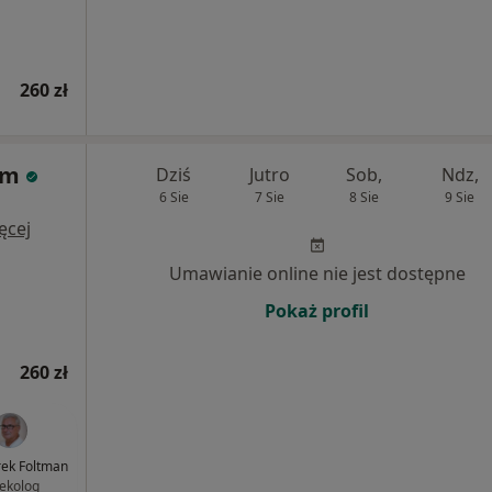
260 zł
rum
Dziś
Jutro
Sob,
Ndz,
6 Sie
7 Sie
8 Sie
9 Sie
ęcej
Umawianie online nie jest dostępne
Pokaż profil
260 zł
rek Foltman
ekolog