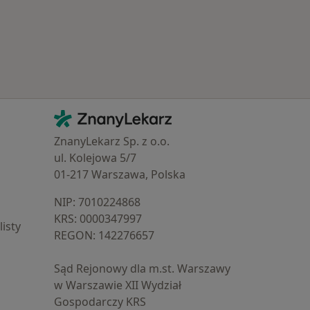
Kontakt
ZnanyLekarz - Strona główna
ZnanyLekarz Sp. z o.o.
ul. Kolejowa 5/7
01-217 Warszawa, Polska
NIP: ⁠7010224868
KRS: ⁠0000347997
isty
REGON: ⁠142276657
Sąd Rejonowy dla m.st. Warszawy
w Warszawie XII Wydział
Gospodarczy KRS