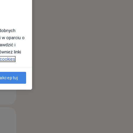
Pon,
Wt,
Śr,
10 Sie
11 Sie
12 Sie
odobnych
i w oparciu o
awdzić i
wnież linki
 cookies
akceptuj
Pon,
Wt,
Śr,
10 Sie
11 Sie
12 Sie