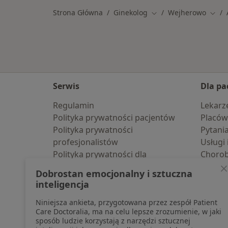
Strona Główna
Ginekolog
Wejherowo
Zmień miasto
Zmie
Serwis
Dla pa
Regulamin
Lekarz
Polityka prywatności pacjentów
Placów
Polityka prywatności
Pytani
profesjonalistów
Usługi 
Polityka prywatności dla
Choro
profesjonalistów, których dane
Pomoc
Dobrostan emocjonalny i sztuczna
pozyskaliśmy samodzielnie
Aplika
inteligencja
Polityka cookies
Blog d
Niniejsza ankieta, przygotowana przez zespół Patient
Jak działają wyniki wyszukiwania
Care Doctoralia, ma na celu lepsze zrozumienie, w jaki
Dostępność
sposób ludzie korzystają z narzędzi sztucznej
O nas