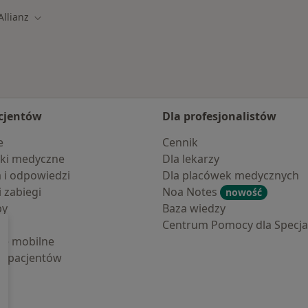
Allianz
ń miasto
Zmień miasto
cjentów
Dla profesjonalistów
e
Cennik
ki medyczne
Dla lekarzy
a i odpowiedzi
Dla placówek medycznych
i zabiegi
Noa Notes
nowość
by
Baza wiedzy
Centrum Pomocy dla Specjal
cje mobilne
la pacjentów