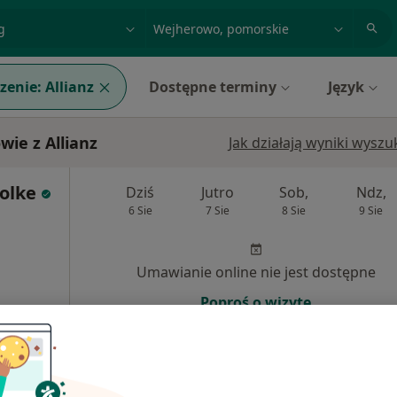
acja, badanie lub nazwisko
miasto lub dzielnica
zenie:
Allianz
Dostępne terminy
Język
ie z Allianz
Jak działają wyniki wysz
olke
Dziś
Jutro
Sob,
Ndz,
6 Sie
7 Sie
8 Sie
9 Sie
Umawianie online nie jest dostępne
Poproś o wizytę