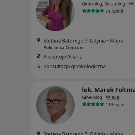
·
Wi
Ginekolog, Seksuolog
51 opinii
Stefana Batorego 7, Gdynia
•
Mapa
Policlinica Centrum
Akceptuje Allianz
Konsultacja ginekologiczna
lek. Marek Foltm
·
Więcej
Ginekolog
119 opinii
Stefana Batorego 7, Gdynia
•
Mapa