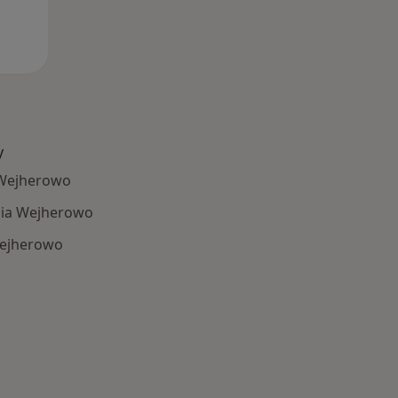
y
 Wejherowo
nia Wejherowo
Wejherowo
Najczęście leczone choroby