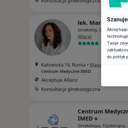
Konsultacja ginekologiczna
Szanuje
lek. Marta Pazde
Akceptując
Ginekolog, Ginekolog dzie
Więcej
technologii
Twoje zwyc
147 opinii
zaktualizo
do polityk 
Katowicka 14, Rumia
•
Mapa
Centrum Medyczne IMED
Akceptuje Allianz
Konsultacja ginekologiczna
Centrum Medycz
IMED
Ginekologia, Fizjoterapia,