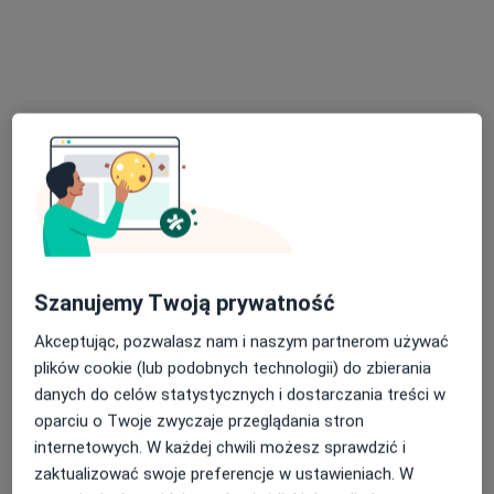
Centrum Medyczne PELVI & FizjoAga
·
Więcej
Ginekologia, Ginekologia dziecięca, Fizjoterapia
1124 opinie
Szanujemy Twoją prywatność
Gdańska 51, Wejherowo
•
Mapa
Akceptując, pozwalasz nam i naszym partnerom używać
Konsultacja fizjoterapeutyczna
od 220 zł
plików cookie (lub podobnych technologii) do zbierania
danych do celów statystycznych i dostarczania treści w
oparciu o Twoje zwyczaje przeglądania stron
internetowych. W każdej chwili możesz sprawdzić i
mgr Julia Korpowska-
mgr Agnieszka
mgr Amelia Gałka
zaktualizować swoje preferencje w ustawieniach. W
Śmigiel
Łukawska
fizjoterapeuta