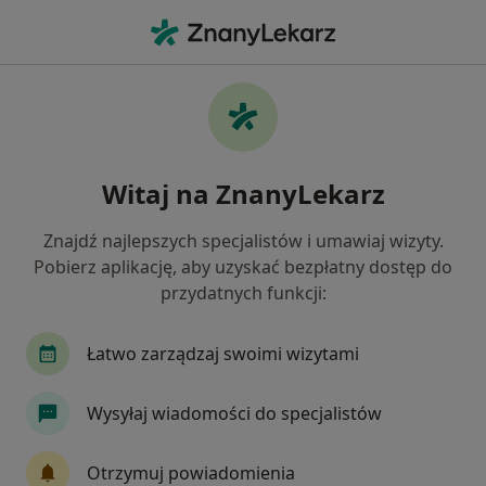
Me
Nadżerki Szyjki Macicy • Wejherowo, pomorskie
Filtry
• 1
Ubezpieczenie
Map
Nadżerki szyjki macicy specjaliści w
Witaj na ZnanyLekarz
Wejherowie
Jak działają wyniki wyszukiwania
Znajdź najlepszych specjalistów i umawiaj wizyty.
Pobierz aplikację, aby uzyskać bezpłatny dostęp do
przydatnych funkcji:
Jakiego specjalisty szukasz?
Ginekolog
Internista
Ortopeda
Chir
Łatwo zarządzaj swoimi wizytami
Wysyłaj wiadomości do specjalistów
Otrzymuj powiadomienia