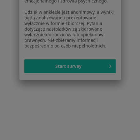
emocjonalnego i zdrowia psychicznego.
Wejherowo
Zmień miasto
Udział w ankiecie jest anonimowy, a wyniki
będą analizowane i prezentowane
wyłącznie w formie zbiorczej. Pytania
dotyczące nastolatków są skierowane
wyłącznie do rodziców lub opiekunów
prawnych. Nie zbieramy informacji
bezpośrednio od osób niepełnoletnich.
Serwis
Regulamin
Start survey
Polityka prywatności pacjentów
Polityka prywatności profesjonalistów
Polityka prywatności dla profesjonalistów, których
dane pozyskaliśmy samodzielnie
Polityka cookies
Jak działają wyniki wyszukiwania
Dostępność
O nas
Praca
Rekrutujemy!
Partnerzy