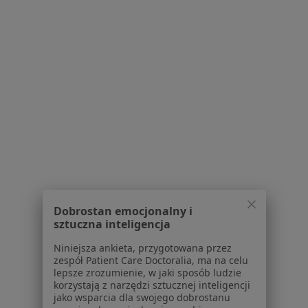
Nadżerki szyjki macicy w Rumi
Nadżerki szyjki macicy w Sopocie
Więcej (5)
Więcej w kategorii: W pobliżu Wejherowa
Schorzenia w Wejherowie
Zaburzenia miesiączkowania w Wejherowie
Bolesne miesiączkowanie w Wejherowie
Choroby ginekologiczne w Wejherowie
Menopauza w Wejherowie
Dobrostan emocjonalny i
Endometrioza w Wejherowie
sztuczna inteligencja
Więcej (15)
Niniejsza ankieta, przygotowana przez
Więcej w kategorii: Schorzenia w Wejherowie
zespół Patient Care Doctoralia, ma na celu
lepsze zrozumienie, w jaki sposób ludzie
korzystają z narzędzi sztucznej inteligencji
jako wsparcia dla swojego dobrostanu
Strona Główna
Choroby
Nadżerki Szyjki Macicy
Zmień mia