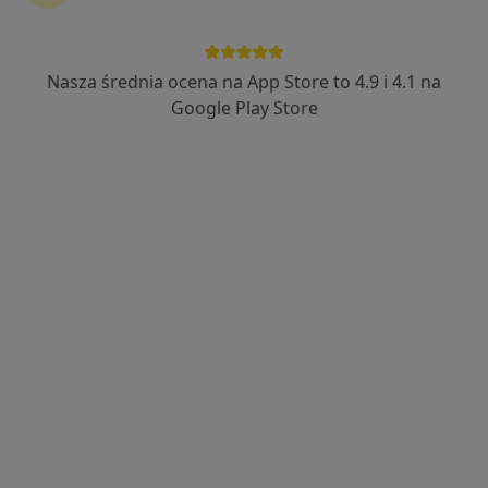
Nasza średnia ocena na App Store to 4.9 i 4.1 na
lek. Sebastian Klein
Google Play Store
·
Więcej
Ginekolog
531 opinii
Adres 1
Adres 2
3 Maja 17/L7-L9, Wejherowo
•
Mapa
NZOZ Polnamed
Konsultacja ginekologiczna
280 zł
Specjalista nie oferuje umawiania online pod tym adresem.
Poproś o wizytę