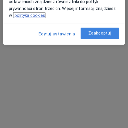
ustawieniach znajdziesz również linki do polityk
fizjoterapeuta
fizjoterapeuta
prywatności stron trzecich. Więcej informacji znajdziesz
Brak dostępnych specjalistów z wolnymi terminami w tym centrum medycznym.
w
polityka cookies
Pokaż profil
Zaakceptuj
Edytuj ustawienia
Sim-Med Przychodnia
·
Więcej
Chirurgia, Interna, Flebologia
2129 opinii
Rzeźnicka 9, Wejherowo
•
Mapa
Konsultacja lekarza rodzinnego
od 100 zł