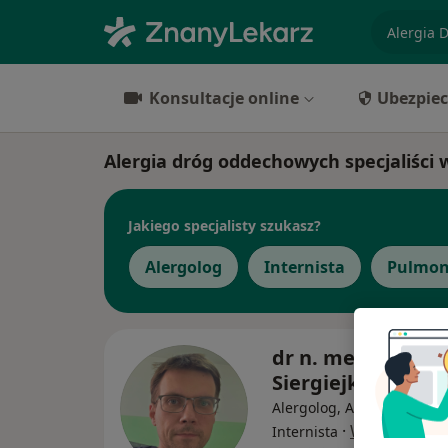
specjaliz
Konsultacje online
Ubezpiec
Alergia dróg oddechowych specjaliści
Jakiego specjalisty szukasz?
Alergolog
Internista
Pulmon
dr n. med. Piotr
Siergiejko
Alergolog, Alergolog dziec
·
Więcej
Internista