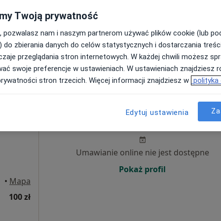
my Twoją prywatność
Poproś o wizytę
•
Mapa
, pozwalasz nam i naszym partnerom używać plików cookie (lub p
) do zbierania danych do celów statystycznych i dostarczania treśc
300 zł
zaje przeglądania stron internetowych. W każdej chwili możesz spr
wać swoje preferencje w ustawieniach. W ustawieniach znajdziesz ró
prywatności stron trzecich. Więcej informacji znajdziesz w
polityka
ne
Dziś
Jutro
Sob,
Ndz,
Za
Edytuj ustawienia
6 Sie
7 Sie
8 Sie
9 Sie
Umawianie online nie jest dostępne
Pokaż profil
•
Mapa
100 zł