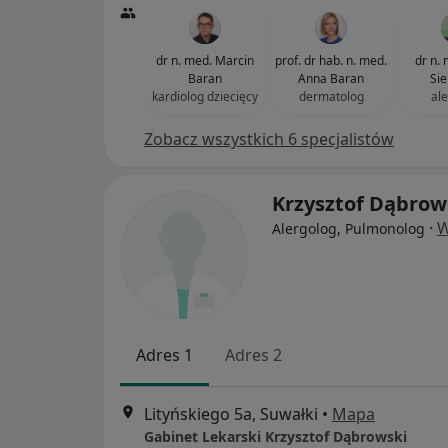
dr n. med. Marcin
prof. dr hab. n. med.
dr n. 
Baran
Anna Baran
Sie
kardiolog dziecięcy
dermatolog
al
Zobacz wszystkich 6 specjalistów
Krzysztof Dąbrow
·
W
Alergolog, Pulmonolog
Adres 1
Adres 2
Lityńskiego 5a, Suwałki
•
Mapa
Gabinet Lekarski Krzysztof Dąbrowski