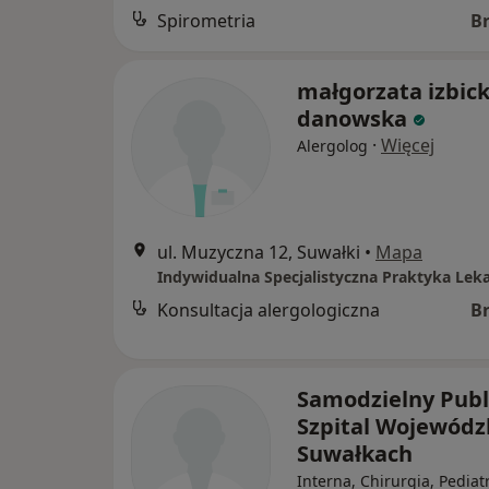
Spirometria
B
małgorzata izbick
danowska
·
Więcej
Alergolog
ul. Muzyczna 12, Suwałki
•
Mapa
Konsultacja alergologiczna
B
Samodzielny Publ
Szpital Wojewódz
Suwałkach
Interna, Chirurgia, Pediat