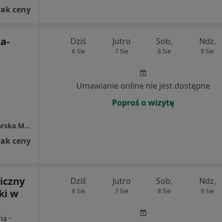
rak ceny
a-
Dziś
Jutro
Sob,
Ndz,
6 Sie
7 Sie
8 Sie
9 Sie
Umawianie online nie jest dostępne
Poproś o wizytę
Indywidualna Specjalistyczna Praktyka Lekarska Małgorzata Izbicka-Danowska
rak ceny
iczny
Dziś
Jutro
Sob,
Ndz,
ki w
6 Sie
7 Sie
8 Sie
9 Sie
·
ria