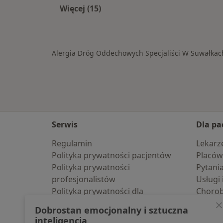
Więcej (15)
Więcej w kategorii: Schorzenia w S
Alergia Dróg Oddechowych Specjaliści W Suwałkac
Serwis
Dla pa
Regulamin
Lekarz
Polityka prywatności pacjentów
Placów
Polityka prywatności
Pytani
profesjonalistów
Usługi 
Polityka prywatności dla
Choro
profesjonalistów, których dane
Pomoc
Dobrostan emocjonalny i sztuczna
pozyskaliśmy samodzielnie
Aplika
inteligencja