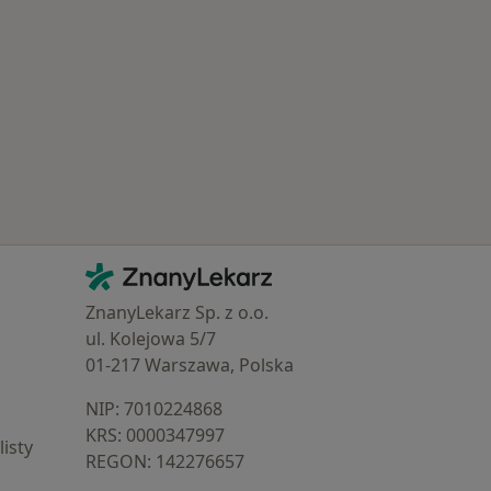
Kontakt
ZnanyLekarz - Strona główna
ZnanyLekarz Sp. z o.o.
ul. Kolejowa 5/7
01-217 Warszawa, Polska
NIP: ⁠7010224868
KRS: ⁠0000347997
isty
REGON: ⁠142276657