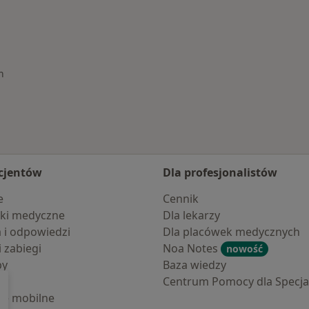
uwałkach
h
cjentów
Dla profesjonalistów
e
Cennik
ki medyczne
Dla lekarzy
a i odpowiedzi
Dla placówek medycznych
i zabiegi
Noa Notes
nowość
by
Baza wiedzy
Centrum Pomocy dla Specjal
cje mobilne