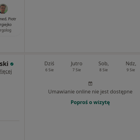
med. Piotr
rgiejko
ergolog
ski
Dziś
Jutro
Sob,
Ndz,
6 Sie
7 Sie
8 Sie
9 Sie
ięcej
Umawianie online nie jest dostępne
Poproś o wizytę