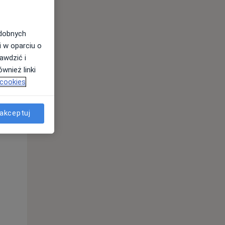
odobnych
i w oparciu o
awdzić i
wnież linki
 cookies
Pon,
Wt,
Śr,
akceptuj
10 Sie
11 Sie
12 Sie