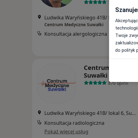
73 opinie
Szanuje
Ludwika Waryńskiego 41B/ lokal 6, Suwałki
Akceptując
Centrum Medyczne Suwałki
technologii
Konsultacja alergologiczna
Twoje zwyc
zaktualizo
do polityk 
Centrum Medycz
Suwałki
870 opinii
Ludwika Waryńskiego 41B/ lokal 6, Suwałki
Konsultacja radiologiczna
Pokaż więcej usług