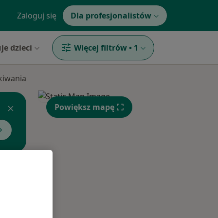
Zaloguj się
Dla profesjonalistów
je dzieci
Więcej filtrów
•
1
ukiwania
Powiększ mapę
Pon,
Wt,
Śr,
10 Sie
11 Sie
12 Sie