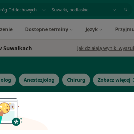
acja, badanie lub nazwisko
miasto lub dzielnica
zenie
Dostępne terminy
Język
Przyjmu
 w Suwałkach
Jak działają wyniki wysz
olog
Anestezjolog
Chirurg
Zobacz więcej
Dziś
Jutro
Sob,
Ndz,
6 Sie
7 Sie
8 Sie
9 Sie
ięcy,
Umawianie online nie jest dostępne