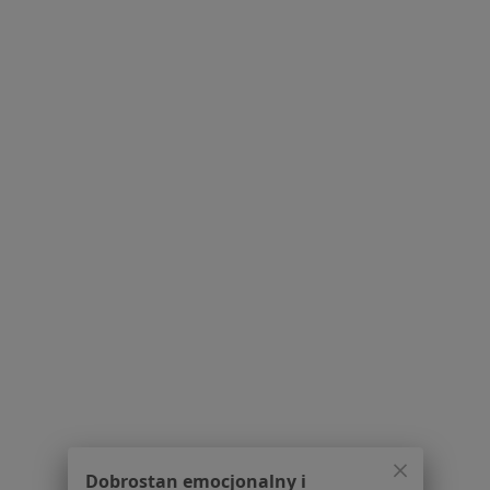
Dla pacjentów
Lekarze
Placówki medyczne
Pytania i odpowiedzi
Usługi i zabiegi
Choroby
Pomoc
Aplikacje mobilne
Blog dla pacjentów
Dla profesjonalistów
Cennik
Dla lekarzy
Dla placówek medycznych
Noa Notes
nowość
Baza wiedzy
Centrum Pomocy dla Specjalisty
Dobrostan emocjonalny i