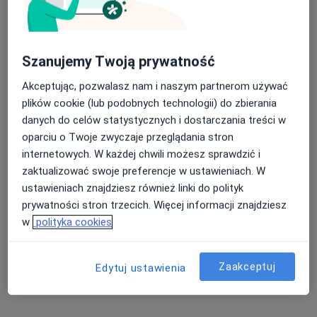
12 opinii
ul. Niezapominajki 15, Łódź
•
Mapa
Nasza średnia ocena na App Store to 4.9 i 4.1 na
Neomedical
Szanujemy Twoją prywatność
Google Play Store
Akceptuje iMed24
Akceptując, pozwalasz nam i naszym partnerom używać
Konsultacja ginekologiczna
120 zł
plików cookie (lub podobnych technologii) do zbierania
danych do celów statystycznych i dostarczania treści w
Specjalista nie oferuje umawiania online pod tym adresem.
oparciu o Twoje zwyczaje przeglądania stron
Poproś o wizytę
internetowych. W każdej chwili możesz sprawdzić i
zaktualizować swoje preferencje w ustawieniach. W
ustawieniach znajdziesz również linki do polityk
prywatności stron trzecich. Więcej informacji znajdziesz
Powiązane wyszukiwania
w
polityka cookies
Specjaliści w ramach IMed24
Chirurdzy z IMed24 w Łodzi
Zaakceptuj
Edytuj ustawienia
Interniści z IMed24 w Łodzi
Kardiolodzy z IMed24 w Łodzi