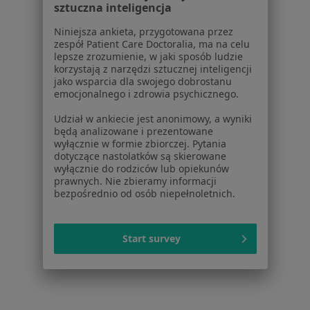
Kontakt
sztuczna inteligencja
ZnanyLekarz - Strona główna
Niniejsza ankieta, przygotowana przez
ZnanyLekarz Sp. z o.o.
zespół Patient Care Doctoralia, ma na celu
lepsze zrozumienie, w jaki sposób ludzie
ul. Kolejowa 5/7
korzystają z narzędzi sztucznej inteligencji
01-217 Warszawa, Polska
jako wsparcia dla swojego dobrostanu
emocjonalnego i zdrowia psychicznego.
NIP: ⁠7010224868
KRS: ⁠0000347997
Udział w ankiecie jest anonimowy, a wyniki
będą analizowane i prezentowane
REGON: ⁠142276657
wyłącznie w formie zbiorczej. Pytania
dotyczące nastolatków są skierowane
Sąd Rejonowy dla m.st. Warszawy w Warszawie XII
wyłącznie do rodziców lub opiekunów
prawnych. Nie zbieramy informacji
Wydział Gospodarczy KRS
bezpośrednio od osób niepełnoletnich.
Facebook
otwiera się w nowej karcie
Start survey
otwiera się w nowej karcie
otwiera się w nowej karcie
otwiera się w nowej karcie
otwiera się w nowej karci
otwiera się
otwi
Polska
,
Türkiye
,
España
,
Italia
,
Deutschland
,
Česko
,
otwiera się w nowej karcie
otwiera się w nowej karcie
otwiera się w nowej karcie
otwiera się w nowej kar
otwiera się 
otwier
Portugal
,
México
,
Chile
,
Brasil
,
Argentina
,
Perú
,
otwiera się w nowej karc
Colombia