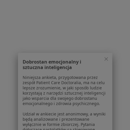
Aplikacje mobilne
Blog dla pacjentów
Dla profesjonalistów
Cennik
Dla lekarzy
Dla placówek medycznych
Noa Notes
nowość
Baza wiedzy
Dobrostan emocjonalny i
Centrum Pomocy dla Specjalisty
sztuczna inteligencja
Kontakt
Niniejsza ankieta, przygotowana przez
ZnanyLekarz - Strona główna
zespół Patient Care Doctoralia, ma na celu
lepsze zrozumienie, w jaki sposób ludzie
ZnanyLekarz Sp. z o.o.
korzystają z narzędzi sztucznej inteligencji
jako wsparcia dla swojego dobrostanu
ul. Kolejowa 5/7
emocjonalnego i zdrowia psychicznego.
01-217 Warszawa, Polska
Udział w ankiecie jest anonimowy, a wyniki
NIP: ⁠7010224868
będą analizowane i prezentowane
wyłącznie w formie zbiorczej. Pytania
KRS: ⁠0000347997
dotyczące nastolatków są skierowane