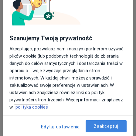
560 opinii
Gdańska 80A, Bydgoszcz
•
Mapa
Nasza średnia ocena na App Store to 4.9 i 4.1 na
Konsultacja ginekologiczna
170 zł
Google Play Store
Szanujemy Twoją prywatność
Brak dostępnych specjalistów z wolnymi terminami w tym centrum medycznym.
Akceptując, pozwalasz nam i naszym partnerom używać
Pokaż profil
plików cookie (lub podobnych technologii) do zbierania
danych do celów statystycznych i dostarczania treści w
oparciu o Twoje zwyczaje przeglądania stron
internetowych. W każdej chwili możesz sprawdzić i
zaktualizować swoje preferencje w ustawieniach. W
ustawieniach znajdziesz również linki do polityk
prywatności stron trzecich. Więcej informacji znajdziesz
w
polityka cookies
lek. Joanna Wasiuta
Zaakceptuj
Edytuj ustawienia
·
Więcej
Ginekolog