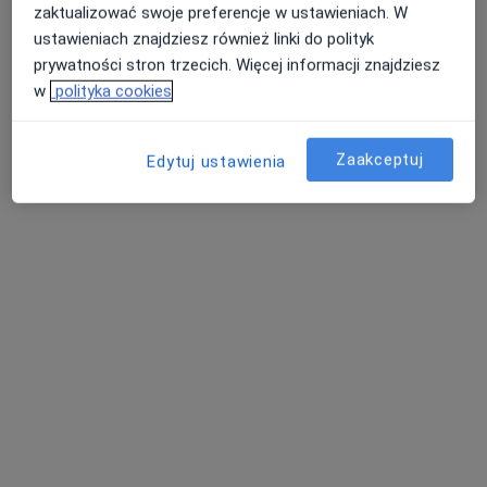
Przychodnia Specjalistyczna Ełckiego
zaktualizować swoje preferencje w ustawieniach. W
Centrum Zdrowia EłkMed
ustawieniach znajdziesz również linki do polityk
·
Więcej
Geriatria, Kardiologia, Interna
prywatności stron trzecich. Więcej informacji znajdziesz
11 opinii
w
polityka cookies
Adama Mickiewicza 40, Ełk
•
Mapa
Zaakceptuj
Edytuj ustawienia
Brak dostępnych specjalistów z wolnymi terminami w tym centrum medycznym.
Pokaż profil
lek. Jerzy Muśko