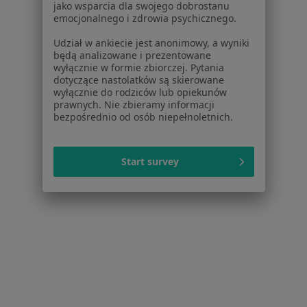
Dla placówek medycznych
jako wsparcia dla swojego dobrostanu
emocjonalnego i zdrowia psychicznego.
Noa Notes
nowość
Baza wiedzy
Udział w ankiecie jest anonimowy, a wyniki
Centrum Pomocy dla Specjalisty
będą analizowane i prezentowane
wyłącznie w formie zbiorczej. Pytania
Kontakt
dotyczące nastolatków są skierowane
ZnanyLekarz - Strona główna
wyłącznie do rodziców lub opiekunów
prawnych. Nie zbieramy informacji
ZnanyLekarz Sp. z o.o.
bezpośrednio od osób niepełnoletnich.
ul. Kolejowa 5/7
01-217 Warszawa, Polska
Start survey
NIP: ⁠7010224868
KRS: ⁠0000347997
REGON: ⁠142276657
Sąd Rejonowy dla m.st. Warszawy w Warszawie XII
Wydział Gospodarczy KRS
Facebook
otwiera się w nowej karcie