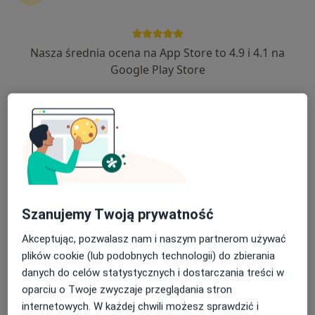
10 opinii
Adres 1
Adres 2
Nasza średnia ocena na App Store to 4.9 i 4.1 na
Google Play Store
Bahrkego 4, Ełk
•
Mapa
Medycyna Rodzinna
Konsultacja internistyczna
Brak ceny
Specjalista nie oferuje umawiania online pod tym adresem.
Poproś o wizytę
Szanujemy Twoją prywatność
Akceptując, pozwalasz nam i naszym partnerom używać
plików cookie (lub podobnych technologii) do zbierania
danych do celów statystycznych i dostarczania treści w
oparciu o Twoje zwyczaje przeglądania stron
internetowych. W każdej chwili możesz sprawdzić i