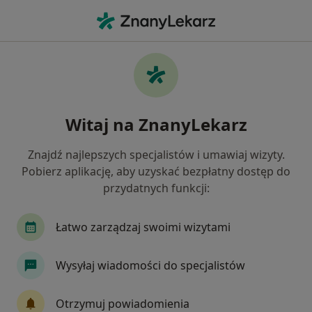
Me
Geriatra • Ełk, warmińsko-mazurskie
Filtry
Mapa
Polecani geriatrzy w Ełku
Witaj na ZnanyLekarz
Jak działają wyniki wyszukiwania
Znajdź najlepszych specjalistów i umawiaj wizyty.
Pobierz aplikację, aby uzyskać bezpłatny dostęp do
przydatnych funkcji:
Łatwo zarządzaj swoimi wizytami
Wysyłaj wiadomości do specjalistów
Leon Gazda
Geriatra, Internista, Lekarz rodzinny
Otrzymuj powiadomienia