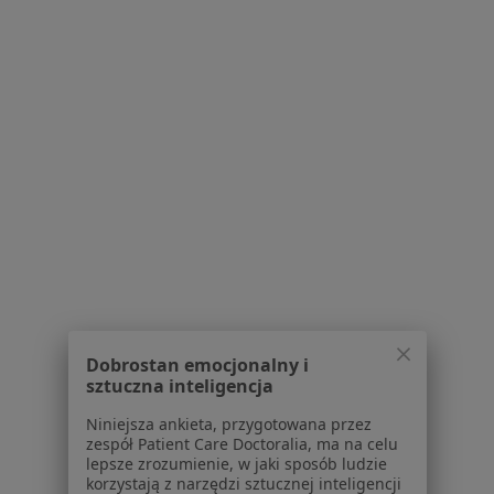
Praca
Rekrutujemy!
Partnerzy
Centrum prasowe
Kontakt
Dla pacjentów
Lekarze
Placówki medyczne
Pytania i odpowiedzi
Usługi i zabiegi
Choroby
Pomoc
Aplikacje mobilne
Dobrostan emocjonalny i
Blog dla pacjentów
sztuczna inteligencja
Dla profesjonalistów
Niniejsza ankieta, przygotowana przez
zespół Patient Care Doctoralia, ma na celu
Cennik
lepsze zrozumienie, w jaki sposób ludzie
Dla lekarzy
korzystają z narzędzi sztucznej inteligencji