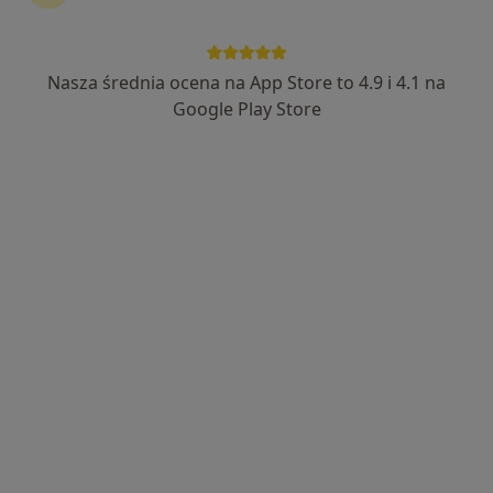
prof. dr hab. n. med. Aleksandra Jezela-
Stanek
Nasza średnia ocena na App Store to 4.9 i 4.1 na
·
Więcej
Genetyk
Google Play Store
107 opinii
Wilhelma Konrada Roentgena 44/lok u1, Warszawa
•
Mapa
Gen Clinic
Konsultacja genetyczna
500 zł
Specjalista nie oferuje umawiania online pod tym adresem.
Poproś o wizytę