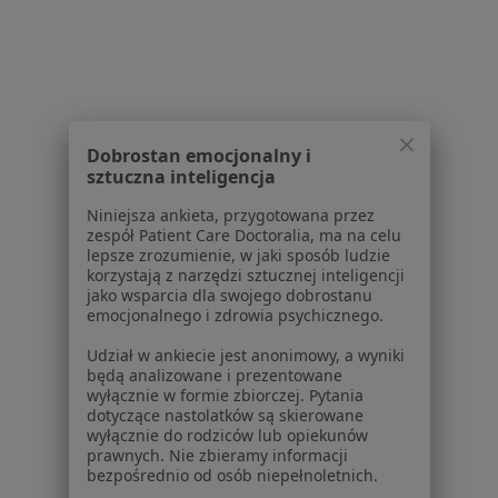
Genomed S.A.
Genetyka
Dobrostan emocjonalny i
sztuczna inteligencja
ul. Ponczowa 12
•
Mapa
Niniejsza ankieta, przygotowana przez
Brak dostępnych specjalistów z wolnymi terminami w tym centrum medycznym.
zespół Patient Care Doctoralia, ma na celu
lepsze zrozumienie, w jaki sposób ludzie
Pokaż profil
korzystają z narzędzi sztucznej inteligencji
jako wsparcia dla swojego dobrostanu
emocjonalnego i zdrowia psychicznego.
Udział w ankiecie jest anonimowy, a wyniki
Powiązane wyszukiwania
|
Oferty pracy - Genetyk
będą analizowane i prezentowane
wyłącznie w formie zbiorczej. Pytania
W pobliżu Piaseczna
dotyczące nastolatków są skierowane
wyłącznie do rodziców lub opiekunów
Genetycy w Warszawie
prawnych. Nie zbieramy informacji
bezpośrednio od osób niepełnoletnich.
Genetycy w Legionowie