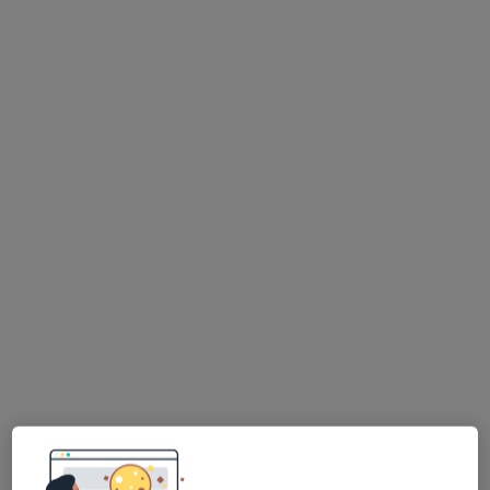
prof. dr hab. n. zdr. Monika Julita Ołdak
·
Więcej
Genetyk
ul. Bociania 13, Warszawa
•
Mapa
nOvum - Przychodnia Lekarska nOvum
Konsultacja genetyczna
Brak ceny
Specjalista nie oferuje umawiania online pod tym adresem.
Poproś o wizytę
Dostępni specjaliści