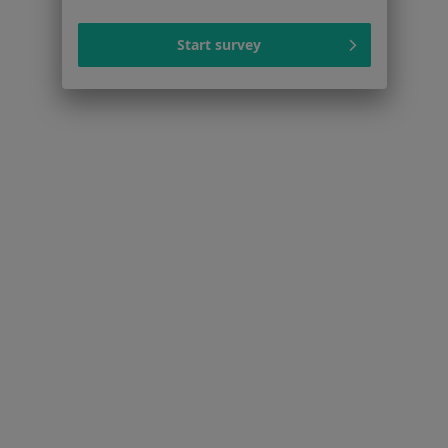
Genetycy w Nadarzynie
Start survey
Genetycy w Kajetanach
Strona Główna
Genetyk
Piaseczno
Zmień miasto
Zmień miasto
Serwis
Regulamin
Polityka prywatności pacjentów
Polityka prywatności profesjonalistów
Polityka prywatności dla profesjonalistów, których
dane pozyskaliśmy samodzielnie
Polityka cookies