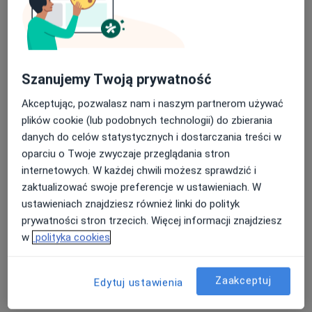
Specjaliści znajdują się poza Piaseczno,
mazowieckie, w obszarach bliskich Twojemu
wyszukiwaniu.
Szanujemy Twoją prywatność
Akceptując, pozwalasz nam i naszym partnerom używać
plików cookie (lub podobnych technologii) do zbierania
danych do celów statystycznych i dostarczania treści w
oparciu o Twoje zwyczaje przeglądania stron
internetowych. W każdej chwili możesz sprawdzić i
zaktualizować swoje preferencje w ustawieniach. W
Bezpieczne płatności
ustawieniach znajdziesz również linki do polityk
dr hab. n. med. Monika Szpotańska
prywatności stron trzecich. Więcej informacji znajdziesz
·
Więcej
Genetyk, Ginekolog
w
polityka cookies
271 opinii
Adres 1
Adres 2
Zaakceptuj
Edytuj ustawienia