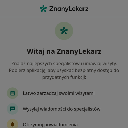
Me
Genetyk • Piaseczno, mazowieckie
Filtry
Ubezpieczenie
Mapa
Polecani genetycy w Piasecznie
Witaj na ZnanyLekarz
Jak działają wyniki wyszukiwania
Znajdź najlepszych specjalistów i umawiaj wizyty.
Pobierz aplikację, aby uzyskać bezpłatny dostęp do
Wybierz swoje ubezpieczenie
przydatnych funkcji:
Łatwo zarządzaj swoimi wizytami
Wysyłaj wiadomości do specjalistów
Otrzymuj powiadomienia