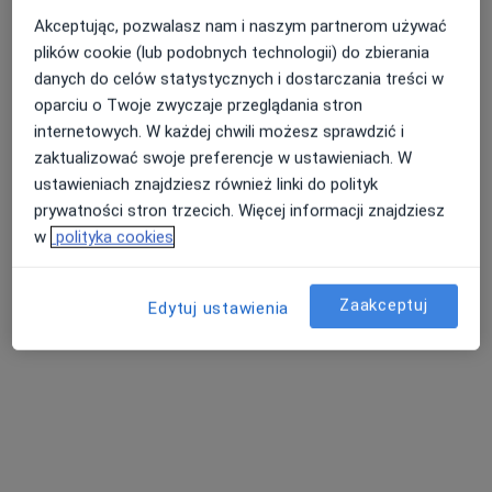
Konsultacja genetyczna
od 450 zł
Akceptując, pozwalasz nam i naszym partnerom używać
Specjalista nie oferuje umawiania online pod tym adresem.
plików cookie (lub podobnych technologii) do zbierania
danych do celów statystycznych i dostarczania treści w
Poproś o wizytę
oparciu o Twoje zwyczaje przeglądania stron
internetowych. W każdej chwili możesz sprawdzić i
zaktualizować swoje preferencje w ustawieniach. W
ustawieniach znajdziesz również linki do polityk
prywatności stron trzecich. Więcej informacji znajdziesz
w
polityka cookies
Zaakceptuj
Edytuj ustawienia
dr n. med. Dorota Wicher
Genetyk
1 opinia
Adres 1
Adres 2