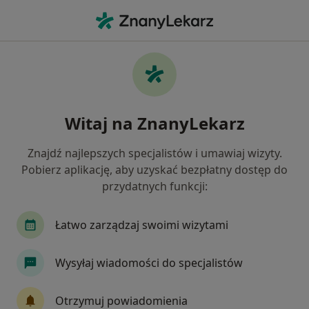
Me
Genetyk • Nadarzyn, mazowieckie
Filtry
Ubezpieczenie
Mapa
Polecani genetycy w Nadarzynie
Witaj na ZnanyLekarz
Jak działają wyniki wyszukiwania
Znajdź najlepszych specjalistów i umawiaj wizyty.
Pobierz aplikację, aby uzyskać bezpłatny dostęp do
Wybierz swoje ubezpieczenie
przydatnych funkcji:
Łatwo zarządzaj swoimi wizytami
Wysyłaj wiadomości do specjalistów
Otrzymuj powiadomienia