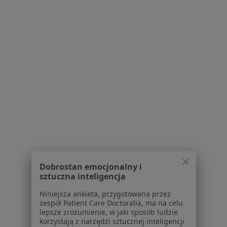
Filia w Instytucie Medycyny
Doświadczalnej i Klinicznej
·
Więcej
Genetyka, Interna, Neurologia
0 opinii
Pawińskiego 5, Warszawa
•
Mapa
Brak dostępnych specjalistów z wolnymi terminami w tym centrum medycznym.
Pokaż profil
Dobrostan emocjonalny i
sztuczna inteligencja
Niniejsza ankieta, przygotowana przez
Powiązane wyszukiwania
|
Oferty pracy - Genetyk
zespół Patient Care Doctoralia, ma na celu
lepsze zrozumienie, w jaki sposób ludzie
W pobliżu Nadarzyna
korzystają z narzędzi sztucznej inteligencji