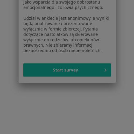
jako wsparcia dla swojego dobrostanu
Genetycy w Warszawie
emocjonalnego i zdrowia psychicznego.
Genetycy w Legionowie
Udział w ankiecie jest anonimowy, a wyniki
będą analizowane i prezentowane
Genetycy w Piasecznie
wyłącznie w formie zbiorczej. Pytania
dotyczące nastolatków są skierowane
Genetycy w Kajetanach
wyłącznie do rodziców lub opiekunów
prawnych. Nie zbieramy informacji
bezpośrednio od osób niepełnoletnich.
Strona Główna
Genetyk
Nadarzyn
Zmień miasto
Start survey
Serwis
Regulamin
Polityka prywatności pacjentów
Polityka prywatności profesjonalistów