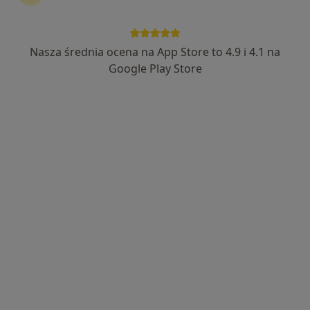
Bezpieczne płatności
prof. dr hab. n. zdr. Monika Julita Ołdak
Nasza średnia ocena na App Store to 4.9 i 4.1 na
·
Więcej
Genetyk
Google Play Store
Adres 1
Adres 2
ul. Mokra 7, Kajetany
•
Mapa
Centrum Słuchu i Mowy MEDINCUS - Kajetany
Diagnostyka genetyczna
520 zł
Specjalista nie oferuje umawiania online pod tym adresem.
Poproś o wizytę