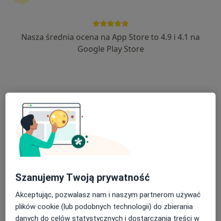
lek. Olga Florkiewicz
·
Więcej
W trakcie specjalizacji (Gastrolog)
5 opinii
Nasza średnia ocena na App Store to 4.9 i 4.1 na
Puławska 326, Warszawa
•
Mapa
Google Play Store
Centrum Medyczne enel-med - Oddział Puławska
Akceptuje Saltus
Konsultacja gastrologiczna
402 zł
Specjalista nie oferuje umawiania online pod tym adresem.
Poproś o wizytę
Szanujemy Twoją prywatność
Akceptując, pozwalasz nam i naszym partnerom używać
plików cookie (lub podobnych technologii) do zbierania
danych do celów statystycznych i dostarczania treści w