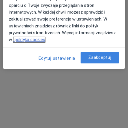
oparciu o Twoje zwyczaje przeglądania stron
Centrum Medyczne enel-med - Oddział
internetowych. W każdej chwili możesz sprawdzić i
Puławska
zaktualizować swoje preferencje w ustawieniach. W
·
Więcej
Gastrologia, Alergologia, Alergologia dziecięca
ustawieniach znajdziesz również linki do polityk
457 opinii
prywatności stron trzecich. Więcej informacji znajdziesz
Puławska 326, Warszawa
•
Mapa
w
polityka cookies
Konsultacja gastrologiczna
402 zł
Zaakceptuj
Edytuj ustawienia
lek. Marzena
dr n. med. Andrzej
lek. Olga Florkiewicz
Motkowska
Marciniak
gastrolog
gastrolog
internista
Brak dostępnych specjalistów z wolnymi terminami w tym centrum medycznym.
Pokaż profil