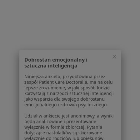
Kontakt
Dla pacjentów
Lekarze
Placówki medyczne
Pytania i odpowiedzi
Usługi i zabiegi
Choroby
Dobrostan emocjonalny i
Pomoc
sztuczna inteligencja
Aplikacje mobilne
Niniejsza ankieta, przygotowana przez
Blog dla pacjentów
zespół Patient Care Doctoralia, ma na celu
lepsze zrozumienie, w jaki sposób ludzie
Dla profesjonalistów
korzystają z narzędzi sztucznej inteligencji
jako wsparcia dla swojego dobrostanu
Cennik
emocjonalnego i zdrowia psychicznego.
Dla lekarzy
Dla placówek medycznych
Udział w ankiecie jest anonimowy, a wyniki
będą analizowane i prezentowane
Noa Notes
nowość
wyłącznie w formie zbiorczej. Pytania
Baza wiedzy
dotyczące nastolatków są skierowane
Centrum Pomocy dla Specjalisty
wyłącznie do rodziców lub opiekunów