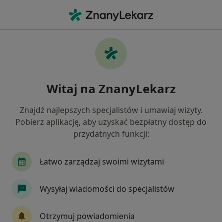
Me
Gastrolog • Warszawa, mazowieckie
Filtry
Ubezpieczenie:
Saltus
20 polecanych gastrologów w Warszawie z
Witaj na ZnanyLekarz
Saltus
Jak działają wyniki wyszukiwania
Znajdź najlepszych specjalistów i umawiaj wizyty.
Pobierz aplikację, aby uzyskać bezpłatny dostęp do
przydatnych funkcji:
Łatwo zarządzaj swoimi wizytami
Wysyłaj wiadomości do specjalistów
Wyróżniony
Otrzymuj powiadomienia