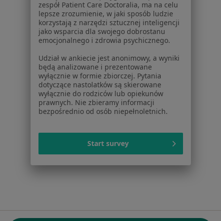
zespół Patient Care Doctoralia, ma na celu
ul. Kolejowa 5/7
lepsze zrozumienie, w jaki sposób ludzie
01-217 Warszawa, Polska
korzystają z narzędzi sztucznej inteligencji
jako wsparcia dla swojego dobrostanu
emocjonalnego i zdrowia psychicznego.
NIP: ⁠7010224868
KRS: ⁠0000347997
Udział w ankiecie jest anonimowy, a wyniki
REGON: ⁠142276657
będą analizowane i prezentowane
wyłącznie w formie zbiorczej. Pytania
dotyczące nastolatków są skierowane
Sąd Rejonowy dla m.st. Warszawy w Warszawie XII
wyłącznie do rodziców lub opiekunów
Wydział Gospodarczy KRS
prawnych. Nie zbieramy informacji
bezpośrednio od osób niepełnoletnich.
Facebook
otwiera się w nowej karcie
Start survey
otwiera się w nowej karcie
otwiera się w nowej karcie
otwiera się w nowej karcie
otwiera się w nowej karci
otwiera się
otwi
Polska
,
Türkiye
,
España
,
Italia
,
Deutschland
,
Česko
,
otwiera się w nowej karcie
otwiera się w nowej karcie
otwiera się w nowej karcie
otwiera się w nowej kar
otwiera się 
otwier
Portugal
,
México
,
Chile
,
Brasil
,
Argentina
,
Perú
,
otwiera się w nowej karc
Colombia
Płatności kartą