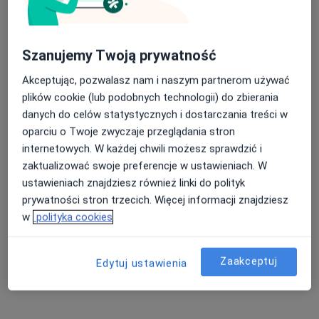
Refluks żołądkowo-przełykowy Łódź
Biegunka Łódź
Nasza średnia ocena na App Store to 4.9 i 4.1 na
Szanujemy Twoją prywatność
Choroby przewodu pokarmowego Łódź
Google Play Store
Akceptując, pozwalasz nam i naszym partnerom używać
Zaparcia Łódź
plików cookie (lub podobnych technologii) do zbierania
danych do celów statystycznych i dostarczania treści w
Więcej (15)
oparciu o Twoje zwyczaje przeglądania stron
Więcej w kategorii: Najczęście leczone chorob
internetowych. W każdej chwili możesz sprawdzić i
zaktualizować swoje preferencje w ustawieniach. W
Strona Główna
Gastrolog
Łódź
Tu Zdrowie
Zmień miasto
Zmień miasto
ustawieniach znajdziesz również linki do polityk
prywatności stron trzecich. Więcej informacji znajdziesz
w
polityka cookies
Zaakceptuj
Edytuj ustawienia