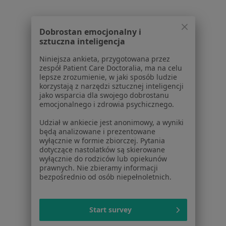
Cennik
Dla lekarzy
Dla placówek medycznych
Dobrostan emocjonalny i
sztuczna inteligencja
Noa Notes
nowość
Baza wiedzy
Niniejsza ankieta, przygotowana przez
Centrum Pomocy dla Specjalisty
zespół Patient Care Doctoralia, ma na celu
lepsze zrozumienie, w jaki sposób ludzie
Kontakt
korzystają z narzędzi sztucznej inteligencji
ZnanyLekarz - Strona główna
jako wsparcia dla swojego dobrostanu
emocjonalnego i zdrowia psychicznego.
ZnanyLekarz Sp. z o.o.
Udział w ankiecie jest anonimowy, a wyniki
ul. Kolejowa 5/7
będą analizowane i prezentowane
01-217 Warszawa, Polska
wyłącznie w formie zbiorczej. Pytania
dotyczące nastolatków są skierowane
NIP: ⁠7010224868
wyłącznie do rodziców lub opiekunów
prawnych. Nie zbieramy informacji
KRS: ⁠0000347997
bezpośrednio od osób niepełnoletnich.
REGON: ⁠142276657
Sąd Rejonowy dla m.st. Warszawy w Warszawie XII
Start survey
Wydział Gospodarczy KRS