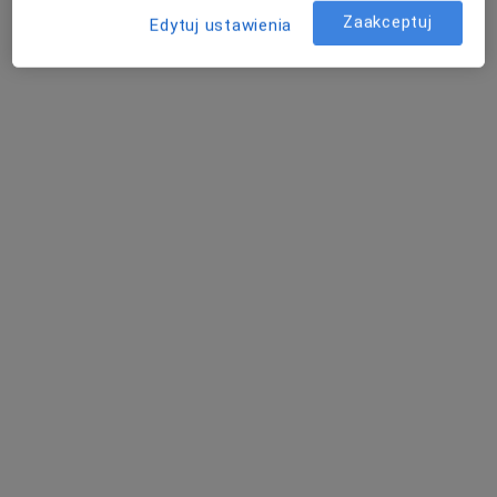
RMED Centrum Medyczne NZOZ
Zaakceptuj
Edytuj ustawienia
·
Więcej
Gastrologia, Interna, Okulistyka
4585 opinii
Jaracza 55/1a, Łódź
•
Mapa
Konsultacja gastrologiczna
400 zł
dr n. med. Krzysztof
Kujawski
gastrolog
Brak dostępnych specjalistów z wolnymi terminami w tym centrum medycznym.
Pokaż profil
Powiązane wyszukiwania
Specjaliści w ramach INTER Polska