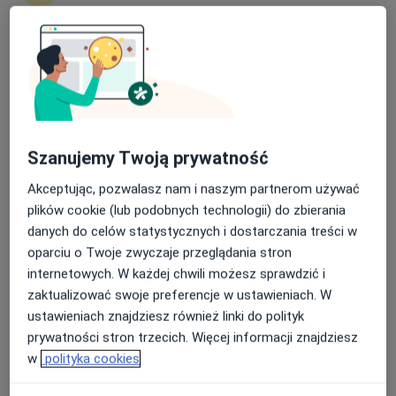
289 opinii
Jaracza 55/1a, Łódź
•
Mapa
Nasza średnia ocena na App Store to 4.9 i 4.1 na
RMED Centrum Medyczne NZOZ
Google Play Store
Akceptuje INTER Polska
Konsultacja gastrologiczna
400 zł
Specjalista nie oferuje umawiania online pod tym adresem.
Szanujemy Twoją prywatność
Akceptując, pozwalasz nam i naszym partnerom używać
Poproś o wizytę
plików cookie (lub podobnych technologii) do zbierania
danych do celów statystycznych i dostarczania treści w
oparciu o Twoje zwyczaje przeglądania stron
internetowych. W każdej chwili możesz sprawdzić i
zaktualizować swoje preferencje w ustawieniach. W
ustawieniach znajdziesz również linki do polityk
prywatności stron trzecich. Więcej informacji znajdziesz
w
polityka cookies