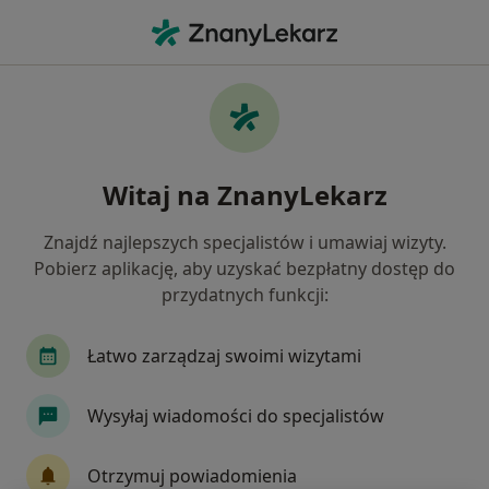
Me
Gastrolog • Łódź, łódzkie
Filtry
Ubezpieczenie:
INTER Polska
20 polecanych gastrologów w Łodzi z INTER
Witaj na ZnanyLekarz
Polska
Jak działają wyniki wyszukiwania
Znajdź najlepszych specjalistów i umawiaj wizyty.
Pobierz aplikację, aby uzyskać bezpłatny dostęp do
przydatnych funkcji:
Łatwo zarządzaj swoimi wizytami
Wysyłaj wiadomości do specjalistów
dr n. med. Krzysztof Kujawski
Otrzymuj powiadomienia
·
Więcej
Gastrolog, Internista