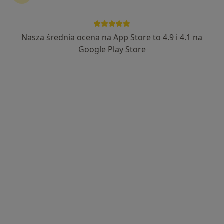
117 opinii
Armii Krajowej 13, Zgorzelec
•
Mapa
Centrum Medyczne Veritas Med
Nasza średnia ocena na App Store to 4.9 i 4.1 na
Konsultacja fizjoterapeutyczna (pierwsza wizyta)
200 zł
Google Play Store
Specjalista nie oferuje umawiania online pod tym adresem.
Poproś o wizytę
mgr Piotr Błauciak
·
Więcej
Fizjoterapeuta, Osteopata
304 opinie