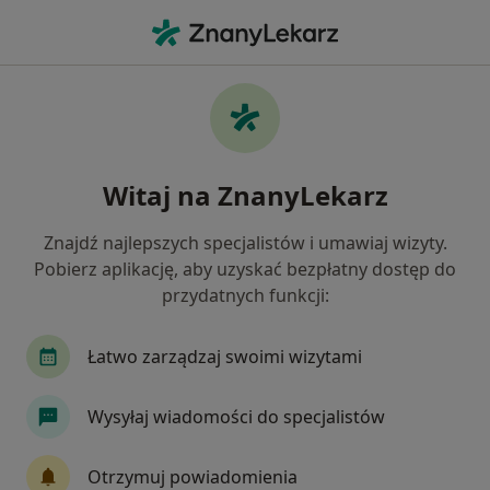
Me
Fizjoterapeuta • Zgorzelec, dolnośląskie
Filtry
Mapa
Polecani fizjoterapeuci w Zgorzelcu
Witaj na ZnanyLekarz
Jak działają wyniki wyszukiwania
Znajdź najlepszych specjalistów i umawiaj wizyty.
Pobierz aplikację, aby uzyskać bezpłatny dostęp do
przydatnych funkcji:
Łatwo zarządzaj swoimi wizytami
Wysyłaj wiadomości do specjalistów
mgr Kacper Falkner
·
Więcej
Fizjoterapeuta
Otrzymuj powiadomienia