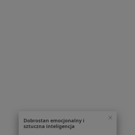
Fizjoterapeuci w Bolesławcu
Fizjoterapeuci w Lubaniu
Fizjoterapeuci w Świeradowie-Zdroju
Fizjoterapeuci w Bogatyni
Fizjoterapeuci w Górze
Więcej (2)
Więcej w kategorii: W pobliżu Zgorzelca
Najczęstsze schorzenia
Bóle kręgosłupa Zgorzelec
Dyskopatia Zgorzelec
Rwa kulszowa Zgorzelec
Dobrostan emocjonalny i
Ból barku Zgorzelec
sztuczna inteligencja
Stany pooperacyjne Zgorzelec