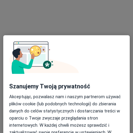
Centrum Medyczne Veritas Med
·
Więcej
Fizjoterapia, Laryngologia, Rehabilitacja medyczna
501 opinii
Armii Krajowej 13, Zgorzelec
•
Mapa
Konsultacja fizjoterapeutyczna (pierwsza wizyta)
200 zł
Pokaż więcej usług
mgr Kacper Falkner
fizjoterapeuta
Brak dostępnych specjalistów z wolnymi terminami w tym centrum medycznym.
Szanujemy Twoją prywatność
Akceptując, pozwalasz nam i naszym partnerom używać
Pokaż profil
plików cookie (lub podobnych technologii) do zbierania
danych do celów statystycznych i dostarczania treści w
oparciu o Twoje zwyczaje przeglądania stron
internetowych. W każdej chwili możesz sprawdzić i
zaktualizować swoje preferencje w ustawieniach. W