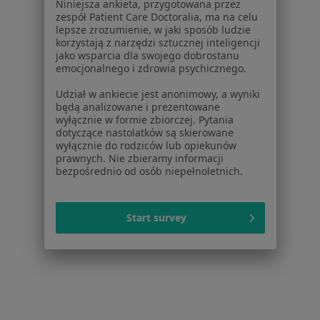
Niniejsza ankieta, przygotowana przez
zespół Patient Care Doctoralia, ma na celu
Więcej (15)
lepsze zrozumienie, w jaki sposób ludzie
Więcej w kategorii: Najczęstsze schorzenia
korzystają z narzędzi sztucznej inteligencji
jako wsparcia dla swojego dobrostanu
emocjonalnego i zdrowia psychicznego.
Strona Główna
Fizjoterapeuta
Zgorzelec
Zmień miasto
Udział w ankiecie jest anonimowy, a wyniki
będą analizowane i prezentowane
wyłącznie w formie zbiorczej. Pytania
dotyczące nastolatków są skierowane
wyłącznie do rodziców lub opiekunów
prawnych. Nie zbieramy informacji
bezpośrednio od osób niepełnoletnich.
Serwis
Regulamin
Start survey
Polityka prywatności pacjentów
Polityka prywatności profesjonalistów
Polityka prywatności dla profesjonalistów, których
dane pozyskaliśmy samodzielnie
Polityka cookies