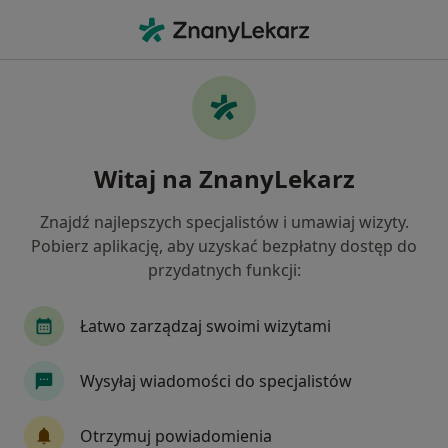
Me
Fizjoterapeuta • Chełmińskie Przedmieście, Toruń, kujawsko-pomorskie
Filtry
Mapa
Fizjoterapeuci Toruń Chełmińskie
Witaj na ZnanyLekarz
Przedmieście
Jak działają wyniki wyszukiwania
Znajdź najlepszych specjalistów i umawiaj wizyty.
Pobierz aplikację, aby uzyskać bezpłatny dostęp do
przydatnych funkcji:
Łatwo zarządzaj swoimi wizytami
Wysyłaj wiadomości do specjalistów
Wyróżniony
Otrzymuj powiadomienia