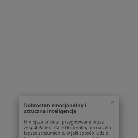
mgr Cezary Cołbecki
·
Więcej
Fizjoterapeuta
16 opinii
Bawarczyków 9, Toruń
•
Mapa
Centrum Medyczne Centrum Rehabilitacji INREMED
Konsultacja fizjoterapeutyczna
160 zł
Dobrostan emocjonalny i
sztuczna inteligencja
Specjalista nie oferuje umawiania online pod tym adresem.
Niniejsza ankieta, przygotowana przez
Poproś o wizytę
zespół Patient Care Doctoralia, ma na celu
lepsze zrozumienie, w jaki sposób ludzie