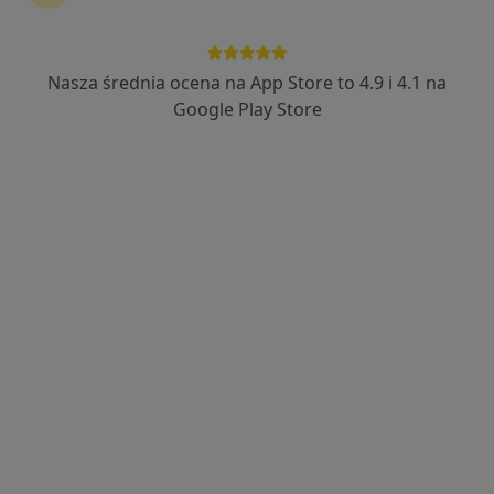
Monika Mierkiewicz
·
Więcej
Fizjoterapeuta
94 opinie
Nasza średnia ocena na App Store to 4.9 i 4.1 na
Bawarczyków 9, Toruń
•
Mapa
Google Play Store
Centrum Medyczne Centrum Rehabilitacji INREMED
Konsultacja fizjoterapeutyczna
160 zł
Specjalista nie oferuje umawiania online pod tym adresem.
Poproś o wizytę
Wyróżniony
Bezpieczne płatności