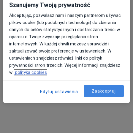
Szanujemy Twoją prywatność
Akceptując, pozwalasz nam i naszym partnerom używać
dr n. o zdr. Aleksander Kolański
plików cookie (lub podobnych technologii) do zbierania
·
Więcej
Fizjoterapeuta
danych do celów statystycznych i dostarczania treści w
102 opinie
oparciu o Twoje zwyczaje przeglądania stron
internetowych. W każdej chwili możesz sprawdzić i
Bawarczyków 9, Toruń
•
Mapa
zaktualizować swoje preferencje w ustawieniach. W
Centrum Medyczne Centrum Rehabilitacji INREMED
ustawieniach znajdziesz również linki do polityk
Terapia manualna (kolejna wizyta)
160 zł
prywatności stron trzecich. Więcej informacji znajdziesz
Specjalista nie oferuje umawiania online pod tym adresem.
w
polityka cookies
Poproś o wizytę
Zaakceptuj
Edytuj ustawienia