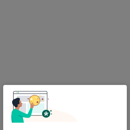
Bezpieczne płatności
mgr Adam Czajkowski
·
Więcej
Fizjoterapeuta
43 opinie
Świętego Józefa 17, Toruń
•
Mapa
Prywatna Praktyka Fizjoterapeutyczna Adam Czajkowski
Konsultacja fizjoterapeutyczna
150 zł
Specjalista nie oferuje umawiania online pod tym adresem.
Poproś o wizytę