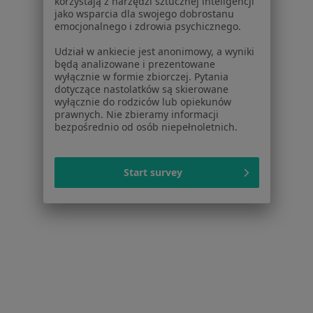
korzystają z narzędzi sztucznej inteligencji
jako wsparcia dla swojego dobrostanu
emocjonalnego i zdrowia psychicznego.
Udział w ankiecie jest anonimowy, a wyniki
będą analizowane i prezentowane
wyłącznie w formie zbiorczej. Pytania
dotyczące nastolatków są skierowane
wyłącznie do rodziców lub opiekunów
prawnych. Nie zbieramy informacji
bezpośrednio od osób niepełnoletnich.
Doktor - Specjalistyczne Gabinety
Lekarskie
·
Więcej
Fizjoterapia, Endokrynologia, Kardiologia
Start survey
31 opinii
Podgórna 12, Toruń
•
Mapa
Brak dostępnych specjalistów z wolnymi terminami w tym centrum medycznym.
Pokaż profil