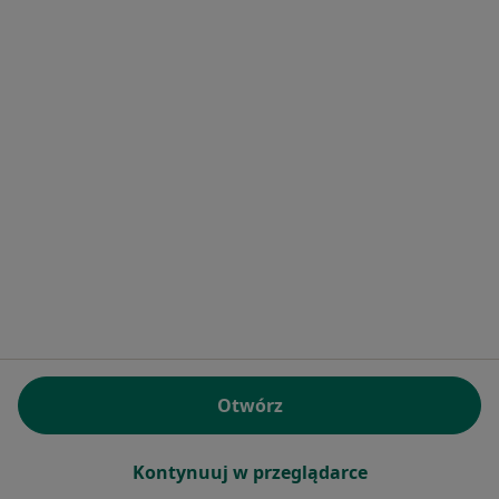
mgr Klaudia Ryl
·
Więcej
Fizjoterapeuta
3 opinie
Toruń
•
Mapa
Rehabilitacja domowa
Konsultacja fizjoterapeutyczna
150 zł
Specjalista nie oferuje umawiania online pod tym adresem.
Poproś o wizytę
Otwórz
Kontynuuj w przeglądarce