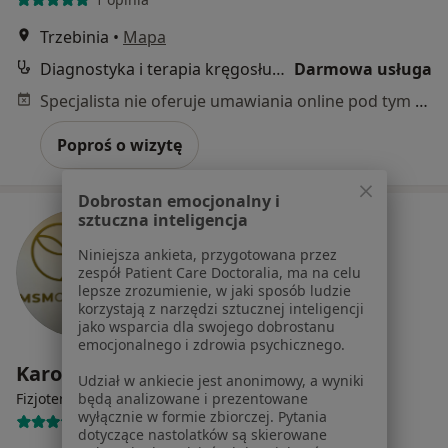
Trzebinia
•
Mapa
Diagnostyka i terapia kręgosłupa (pierwsza wizyta)
Darmowa usługa
Specjalista nie oferuje umawiania online pod tym adresem.
Poproś o wizytę
Dobrostan emocjonalny i
sztuczna inteligencja
Niniejsza ankieta, przygotowana przez
zespół Patient Care Doctoralia, ma na celu
lepsze zrozumienie, w jaki sposób ludzie
korzystają z narzędzi sztucznej inteligencji
jako wsparcia dla swojego dobrostanu
emocjonalnego i zdrowia psychicznego.
Karolina Gąsior
Udział w ankiecie jest anonimowy, a wyniki
Fizjoterapeuta
będą analizowane i prezentowane
wyłącznie w formie zbiorczej. Pytania
3 opinie
dotyczące nastolatków są skierowane