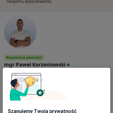
Twojemu wyszukiwaniu.
Bezpieczne płatności
mgr Paweł Korzeniowski
·
Więcej
Fizjoterapeuta
15 opinii
Generała Jarosława Dąbrowskiego 70, Oświęcim
•
Mapa
Fizjo Power
Konsultacja fizjoterapeutyczna (kolejna wizyta)
180 zł
Specjalista nie oferuje umawiania online pod tym adresem.
Szanujemy Twoją prywatność