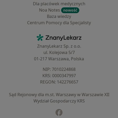
Dla placówek medycznych
Noa Notes
nowość
Baza wiedzy
Centrum Pomocy dla Specjalisty
Kontakt
ZnanyLekarz - Strona główna
ZnanyLekarz Sp. z o.o.
ul. Kolejowa 5/7
01-217 Warszawa, Polska
NIP: ⁠7010224868
KRS: ⁠0000347997
REGON: ⁠142276657
Sąd Rejonowy dla m.st. Warszawy w Warszawie XII
Wydział Gospodarczy KRS
Facebook
otwiera się w nowej karcie