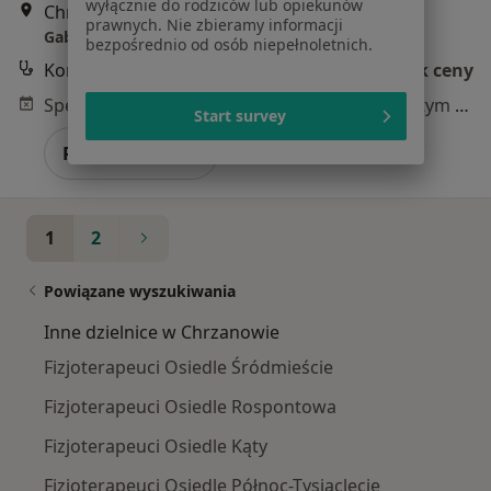
wyłącznie do rodziców lub opiekunów
Chrzanów
•
Mapa
prawnych. Nie zbieramy informacji
Gabinet
bezpośrednio od osób niepełnoletnich.
Konsultacja fizjoterapeutyczna
Brak ceny
Specjalista nie oferuje umawiania online pod tym adresem.
Start survey
Poproś o wizytę
1
2
Powiązane wyszukiwania
Inne dzielnice w Chrzanowie
Fizjoterapeuci Osiedle Śródmieście
Fizjoterapeuci Osiedle Rospontowa
Fizjoterapeuci Osiedle Kąty
Fizjoterapeuci Osiedle Północ-Tysiąclecie