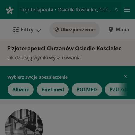
Me
Fizjoterapeuta • Osiedle Kościelec, Chrzanów, małopolskie
Filtry
Ubezpieczenie
Mapa
Fizjoterapeuci Chrzanów Osiedle Kościelec
Jak działają wyniki wyszukiwania
Wybierz swoje ubezpieczenie
Allianz
Enel-med
POLMED
PZU Zdrow