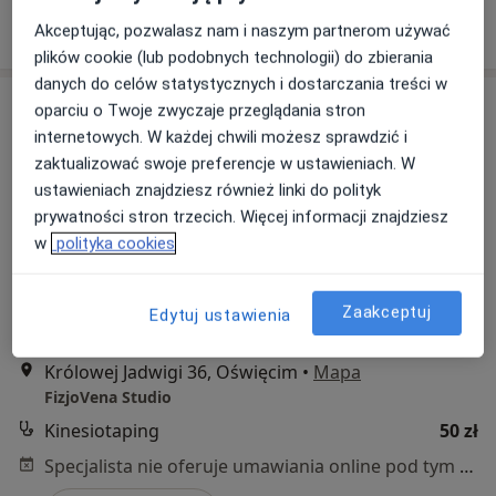
Poproś o wizytę
Akceptując, pozwalasz nam i naszym partnerom używać
plików cookie (lub podobnych technologii) do zbierania
danych do celów statystycznych i dostarczania treści w
oparciu o Twoje zwyczaje przeglądania stron
internetowych. W każdej chwili możesz sprawdzić i
zaktualizować swoje preferencje w ustawieniach. W
ustawieniach znajdziesz również linki do polityk
prywatności stron trzecich. Więcej informacji znajdziesz
w
polityka cookies
mgr Marta Zamarlik
·
Więcej
Fizjoterapeuta
Zaakceptuj
Edytuj ustawienia
24 opinie
Królowej Jadwigi 36, Oświęcim
•
Mapa
FizjoVena Studio
Kinesiotaping
50 zł
Specjalista nie oferuje umawiania online pod tym adresem.