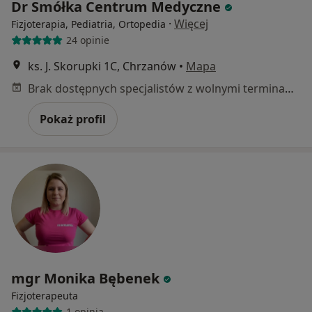
Dr Smółka Centrum Medyczne
·
Więcej
Fizjoterapia, Pediatria, Ortopedia
24 opinie
ks. J. Skorupki 1C, Chrzanów
•
Mapa
Brak dostępnych specjalistów z wolnymi terminami w tym centrum medycznym.
Pokaż profil
mgr Monika Bębenek
Fizjoterapeuta
1 opinia