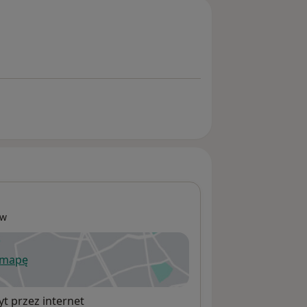
ów
 mapę
wiera się w nowej karcie
t przez internet