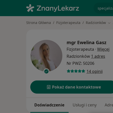
specjaliz
Strona Główna
Fizjoterapeuta
Radzionków
Zm
mgr
Ewelina Gasz
O
Fizjoterapeuta
·
Więcej
Radzionków
1 adres
Nr PWZ: 50206
14 opinii
Pokaż dane kontaktowe
Doświadczenie
Usługi i ceny
Adr