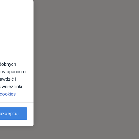
odobnych
i w oparciu o
awdzić i
wnież linki
 cookies
akceptuj