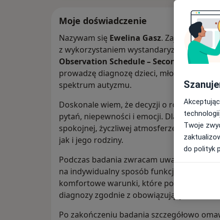
Moje doświadczenie
Nazywam się
Ewelina Gasz
. Zajmuję się 
z wykorzystaniem wystandaryzowanego n
Observation Schedule – Second Edition)
.
prowadzę diagnozę dzieci, młodzieży oraz
Szanuje
spektrum autyzmu.
Akceptując
Doskonale wiem, że decyzji o rozpoczęciu 
technologii
pytań, niepewności i emocji. Dlatego zależy
Twoje zwyc
spokojnej, życzliwej atmosferze oraz był w
zaktualizo
jak i jego rodziny.
do polityk 
Podczas badania zwracam uwagę nie tylko n
na indywidualny sposób funkcjonowania ka
komfortowe warunki, które pozwalają na r
diagnozy zgodnie z obowiązującymi standa
Po zakończeniu badania szczegółowo omaw