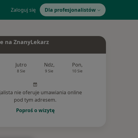
Zaloguj się
Dla profesjonalistów
e na ZnanyLekarz
Jutro
Ndz,
Pon,
Wt,
Śr,
8 Sie
9 Sie
10 Sie
11 Sie
12 Si
jalista nie oferuje umawiania online
pod tym adresem.
Poproś o wizytę