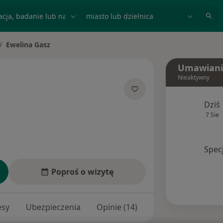
acja, badanie lub nazwisko
miasto lub dzielnica
Ewelina Gasz
ień miasto
Umawiani
Nieaktywny
 specjalizacjach
Dziś
7 Sie
Spec
Poproś o wizytę
esy
Ubezpieczenia
Opinie (14)