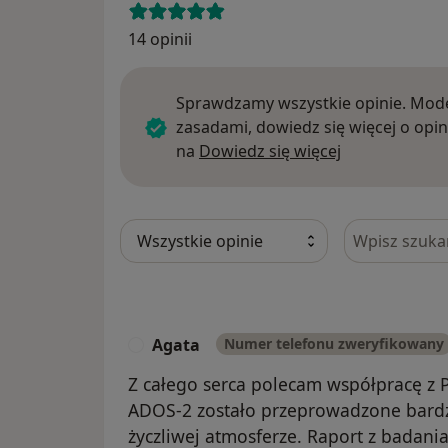
14 opinii
Sprawdzamy wszystkie opinie. Mode
zasadami, dowiedz się więcej o opin
Dowiedz się w
na
Dowiedz się więcej
Szukaj w opi
Agata
Numer telefonu zweryfikowany
A
Z całego serca polecam współpracę z 
ADOS-2 zostało przeprowadzone bardzo
życzliwej atmosferze. Raport z badani