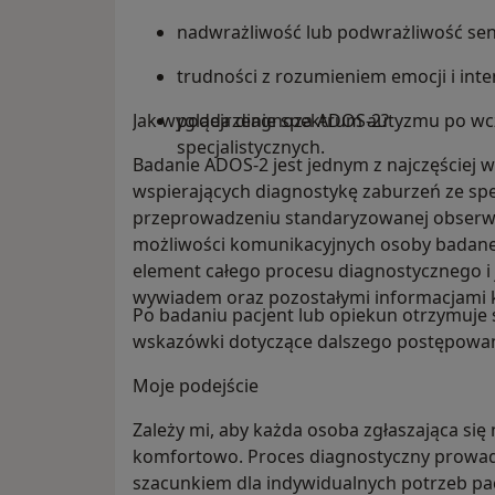
nadwrażliwość lub podwrażliwość sen
trudności z rozumieniem emocji i inte
Jak wygląda diagnoza ADOS-2?
podejrzenie spektrum autyzmu po wcz
specjalistycznych.
Badanie ADOS-2 jest jednym z najczęściej 
wspierających diagnostykę zaburzeń ze sp
przeprowadzeniu standaryzowanej obserwa
możliwości komunikacyjnych osoby badane
element całego procesu diagnostycznego i 
wywiadem oraz pozostałymi informacjami k
Po badaniu pacjent lub opiekun otrzymuj
wskazówki dotyczące dalszego postępowan
Moje podejście
Zależy mi, aby każda osoba zgłaszająca się 
komfortowo. Proces diagnostyczny prowad
szacunkiem dla indywidualnych potrzeb pac