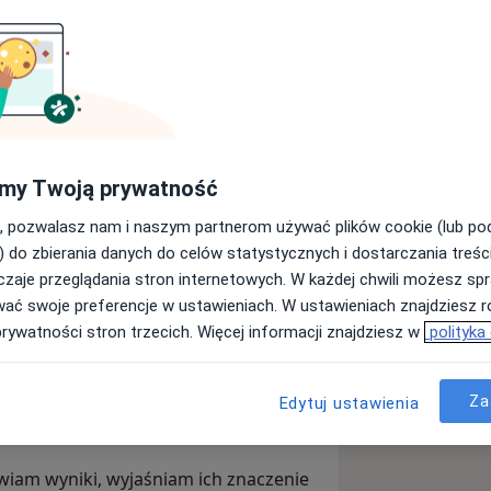
diagnozą zaburzeń ze spektrum autyzmu
arzędzia
ADOS-2 (Autism Diagnostic
 W Centrum Medycznym HugCare
 osób dorosłych z podejrzeniem
my Twoją prywatność
, pozwalasz nam i naszym partnerom używać plików cookie (lub p
diagnozy często towarzyszy wiele
) do zbierania danych do celów statystycznych i dostarczania treśc
 mi, aby cały proces przebiegał w
zaje przeglądania stron internetowych. W każdej chwili możesz spr
 pełni zrozumiały zarówno dla pacjenta,
wać swoje preferencje w ustawieniach. W ustawieniach znajdziesz ró
prywatności stron trzecich. Więcej informacji znajdziesz w
polityka
a wynik testu, ale przede wszystkim
żdej osoby. Staram się stworzyć
Za
Edytuj ustawienia
zetelną obserwację i przeprowadzenie
rdami.
iam wyniki, wyjaśniam ich znaczenie