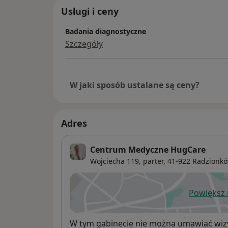
Usługi i ceny
Badania diagnostyczne
Szczegóły
W jaki sposób ustalane są ceny?
Adres
Centrum Medyczne HugCare
Wojciecha 119,
parter, 41-922
Radzionk
Powiększ
ot
Dostępność
W tym gabinecie nie można umawiać wizy