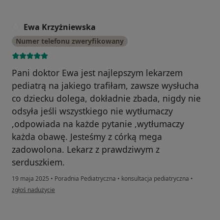
Ewa Krzyżniewska
E
Numer telefonu zweryfikowany
Pani doktor Ewa jest najlepszym lekarzem
pediatrą na jakiego trafiłam, zawsze wysłucha
co dziecku dolega, dokładnie zbada, nigdy nie
odsyła jeśli wszystkiego nie wytłumaczy
,odpowiada na każde pytanie ,wytłumaczy
każda obawę. Jesteśmy z córką mega
zadowolona. Lekarz z prawdziwym z
serduszkiem.
19 maja 2025
•
Poradnia Pediatryczna
•
konsultacja pediatryczna
•
w opinii użytkownika Ewa Krzyżniewska
zgłoś nadużycie