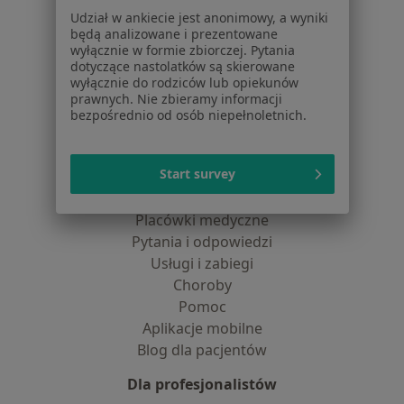
Jak działają wyniki wyszukiwania
Udział w ankiecie jest anonimowy, a wyniki
Dostępność
będą analizowane i prezentowane
O nas
wyłącznie w formie zbiorczej. Pytania
Praca
Rekrutujemy!
dotyczące nastolatków są skierowane
wyłącznie do rodziców lub opiekunów
Partnerzy
prawnych. Nie zbieramy informacji
Centrum prasowe
bezpośrednio od osób niepełnoletnich.
Kontakt
Dla pacjentów
Start survey
Lekarze
Placówki medyczne
Pytania i odpowiedzi
Usługi i zabiegi
Choroby
Pomoc
Aplikacje mobilne
Blog dla pacjentów
Dla profesjonalistów