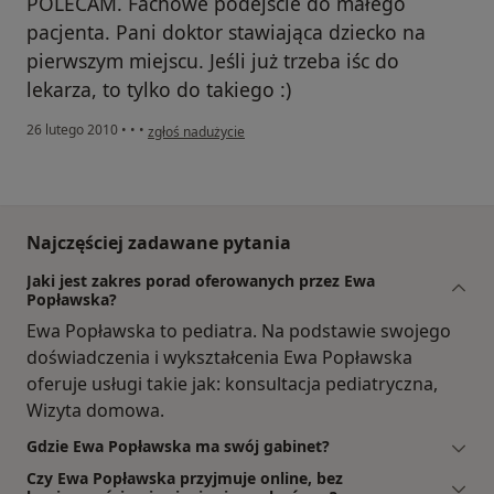
POLECAM. Fachowe podejście do małego
pacjenta. Pani doktor stawiająca dziecko na
pierwszym miejscu. Jeśli już trzeba iśc do
lekarza, to tylko do takiego :)
w opinii użytkownika Konto zostało usunięte
26 lutego 2010
•
•
•
zgłoś nadużycie
Najczęściej zadawane pytania
Jaki jest zakres porad oferowanych przez Ewa
Popławska?
Ewa Popławska to pediatra. Na podstawie swojego
doświadczenia i wykształcenia Ewa Popławska
oferuje usługi takie jak: konsultacja pediatryczna,
Wizyta domowa.
Gdzie Ewa Popławska ma swój gabinet?
Czy Ewa Popławska przyjmuje online, bez