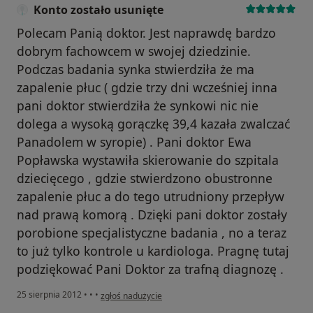
Konto zostało usunięte
Polecam Panią doktor. Jest naprawdę bardzo
dobrym fachowcem w swojej dziedzinie.
Podczas badania synka stwierdziła że ma
zapalenie płuc ( gdzie trzy dni wcześniej inna
pani doktor stwierdziła że synkowi nic nie
dolega a wysoką gorączkę 39,4 kazała zwalczać
Panadolem w syropie) . Pani doktor Ewa
Popławska wystawiła skierowanie do szpitala
dziecięcego , gdzie stwierdzono obustronne
zapalenie płuc a do tego utrudniony przepływ
nad prawą komorą . Dzięki pani doktor zostały
porobione specjalistyczne badania , no a teraz
to już tylko kontrole u kardiologa. Pragnę tutaj
podziękować Pani Doktor za trafną diagnozę .
w opinii użytkownika Konto zostało usunięte
25 sierpnia 2012
•
•
•
zgłoś nadużycie