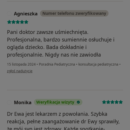
Agnieszka
Numer telefonu zweryfikowany
A
Pani doktor zawsze uśmiechnięta.
Profesjonalna, bardzo sumiennie osłuchuje i
ogląda dziecko. Bada dokładnie i
profesjonalnie. Nigdy nas nie zawiodła
15 listopada 2024
•
Poradnia Pediatryczna
•
konsultacja pediatryczna
•
w opinii użytkownika Agnieszka
zgłoś nadużycie
Monika
Weryfikacja wizyty
M
Dr Ewa jest lekarzem z powołania. Szybka
reakcja, pełne zaangażowanie dr Ewy sprawiły,
że mój syn jest zdrowy. Każde spotkanie-