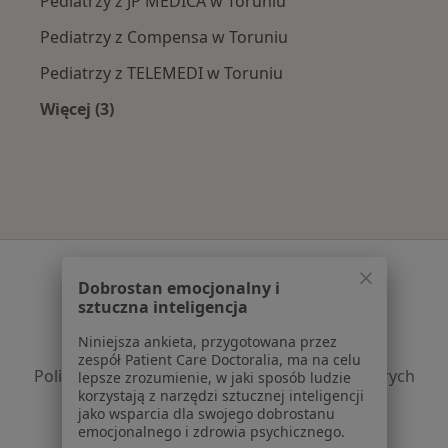
Pediatrzy z JP MEDICA w Toruniu
Pediatrzy z Compensa w Toruniu
Pediatrzy z TELEMEDI w Toruniu
Więcej (3)
Więcej w kategorii: Najpopularniejsze ubezpie
Serwis
Dobrostan emocjonalny i
Regulamin
sztuczna inteligencja
Polityka prywatności pacjentów
Niniejsza ankieta, przygotowana przez
Polityka prywatności profesjonalistów
zespół Patient Care Doctoralia, ma na celu
Polityka prywatności dla profesjonalistów, których
lepsze zrozumienie, w jaki sposób ludzie
korzystają z narzędzi sztucznej inteligencji
dane pozyskaliśmy samodzielnie
jako wsparcia dla swojego dobrostanu
Polityka cookies
emocjonalnego i zdrowia psychicznego.