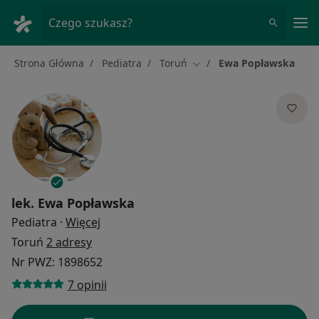
Me
Czego szukasz?
Strona Główna
Pediatra
Toruń
Ewa Popławska
Zmień miasto
lek.
Ewa Popławska
O specjalizacjach
Pediatra
·
Więcej
Toruń
2 adresy
Nr PWZ: 1898652
7 opinii