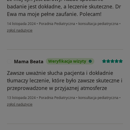
badanie jest dokładne, a leczenie skuteczne. Dr
Ewa ma moje pełne zaufanie. Polecam!
14 listopada 2024
•
Poradnia Pediatryczna
•
konsultacja pediatryczna
•
w opinii użytkownika Monika
zgłoś nadużycie
Mama Beata
Weryfikacja wizyty
M
Zawsze uważnie słucha pacjenta i dokładnie
tłumaczy leczenie, które było zawsze skuteczne i
przeprowadzone w przyjaznej atmosferze
13 listopada 2024
•
Poradnia Pediatryczna
•
konsultacja pediatryczna
•
w opinii użytkownika Mama Beata
zgłoś nadużycie