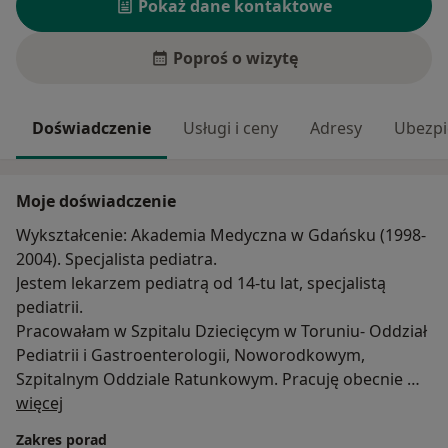
Pokaż dane kontaktowe
Poproś o wizytę
Doświadczenie
Usługi i ceny
Adresy
Ubezpi
Moje doświadczenie
Wykształcenie: Akademia Medyczna w Gdańsku (1998-
2004). Specjalista pediatra.
Jestem lekarzem pediatrą od 14-tu lat, specjalistą
pediatrii.
Pracowałam w Szpitalu Dziecięcym w Toruniu- Oddział
Pediatrii i Gastroenterologii, Noworodkowym,
Szpitalnym Oddziale Ratunkowym. Pracuję obecnie w
O mnie
przychodni - POZ-Podgórz .
więcej
Zajmuję się dziećmi i ich problemami zdrowotnymi od
Zakres porad