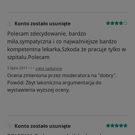
Konto zostało usunięte
Polecam zdecydowanie, bardzo
miła,sympatyczna i co najważniejsze bardzo
kompetentna lekarka,Szkoda że pracuje tylko w
szpitalu.Polecam
w opinii użytkownika Konto zostało usunięte
5 lipca 2011
•
•
•
zgłoś nadużycie
Ocena zmieniona przez moderatora na "dobry".
Powód: Zbyt lakoniczna argumentacja do
wystawienia wyższej oceny.
Konto zostało usunięte