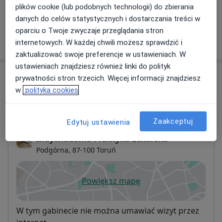
Od 120 zł
Szczegóły
plików cookie (lub podobnych technologii) do zbierania
danych do celów statystycznych i dostarczania treści w
oparciu o Twoje zwyczaje przeglądania stron
W jaki sposób ustalane są ceny?
internetowych. W każdej chwili możesz sprawdzić i
zaktualizować swoje preferencje w ustawieniach. W
ustawieniach znajdziesz również linki do polityk
Adresy (2)
prywatności stron trzecich. Więcej informacji znajdziesz
w
polityka cookies
Adres 1
Adres 2
Zaakceptuj
Edytuj ustawienia
Indywidualna Praktyka Lekarska
Podgórna,
87-100
Toruń
Powiększ mapę
otwiera się w nowej karcie
Dostępność
W tym gabinecie nie można umawiać wizyt przez