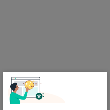
Brak dostępnych specjalistów z wolnymi terminami w tym centrum medycznym.
Pokaż profil
Leokadia Zawadzka
Pediatra, Lekarz rodzinny
Szosa Rypińska 30c, Golub-Dobrzyń
•
Mapa
Gabinet lekarski
Specjalista nie oferuje umawiania online pod tym adresem.
Poproś o wizytę