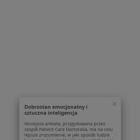
67 opinii
Konsultacja online
260 zł
Specjalista nie oferuje umawiania online pod tym adresem.
Poproś o wizytę
Dobrostan emocjonalny i
Bezpieczne płatności
sztuczna inteligencja
lek. Agnieszka Górna
·
Niniejsza ankieta, przygotowana przez
Pediatra, Lekarz wykonujący zabiegi medycyny estetycznej
zespół Patient Care Doctoralia, ma na celu
Więcej
lepsze zrozumienie, w jaki sposób ludzie
481 opinii