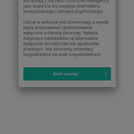
korzystają z narzędzi sztucznej inteligencji
jako wsparcia dla swojego dobrostanu
E-recepta
70 zł
emocjonalnego i zdrowia psychicznego.
Specjalista nie oferuje umawiania online pod tym adresem.
Udział w ankiecie jest anonimowy, a wyniki
będą analizowane i prezentowane
Poproś o wizytę
wyłącznie w formie zbiorczej. Pytania
dotyczące nastolatków są skierowane
wyłącznie do rodziców lub opiekunów
prawnych. Nie zbieramy informacji
bezpośrednio od osób niepełnoletnich.
Start survey
Bezpieczne płatności
dr n. med. Katarzyna Wachowiak-Szajdak
·
Więcej
Pediatra, Hematolog dziecięcy, Onkolog dziecięcy
572 opinie