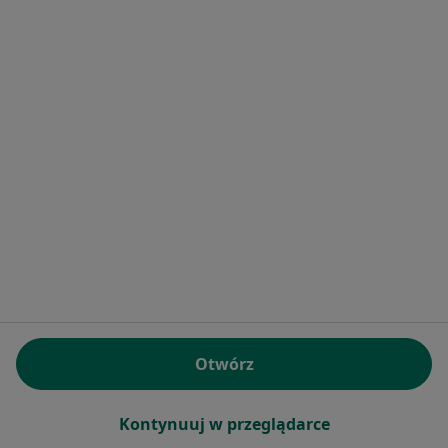
Specjalista nie oferuje umawiania online pod tym adresem.
Poproś o wizytę
Bezpieczne płatności
lek. Łukasz Durajski
W trakcie specjalizacji (Pediatra), Lekarz pierwszego kontaktu
Otwórz
261 opinii
E-recepta
200 zł
Kontynuuj w przeglądarce
Specjalista nie oferuje umawiania online pod tym adresem.