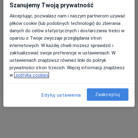
Szanujemy Twoją prywatność
Akceptując, pozwalasz nam i naszym partnerom używać
plików cookie (lub podobnych technologii) do zbierania
danych do celów statystycznych i dostarczania treści w
oparciu o Twoje zwyczaje przeglądania stron
internetowych. W każdej chwili możesz sprawdzić i
zaktualizować swoje preferencje w ustawieniach. W
ustawieniach znajdziesz również linki do polityk
Ewa Zofia Bajak
prywatności stron trzecich. Więcej informacji znajdziesz
Pediatra, Lekarz rodzinny
w
polityka cookies
Sitno 78, Sitno
•
Mapa
Niepubliczny Zakład Opieki Zdrowotnej Ośrodek Zdrowia w Sitnie
Zaakceptuj
Edytuj ustawienia
Specjalista nie oferuje umawiania online pod tym adresem.
Poproś o wizytę