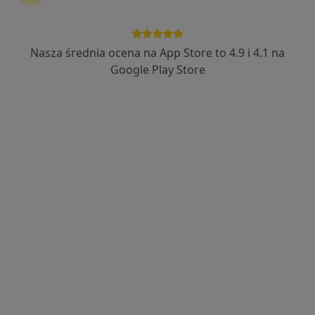
dra J. G. Koppa 1E, Golub-Dobrzyń
•
Mapa
Zakład Opieki Zdrowotnej Szpital Powiatowy w Golubiu-Dobrzyniu
Konsultacja pediatryczna
Brak ceny
Nasza średnia ocena na App Store to 4.9 i 4.1 na
Specjalista nie oferuje umawiania online pod tym adresem.
Google Play Store
Poproś o wizytę
Kazimierz Bocianowski
Pediatra
Nowogród 22A, Golub-Dobrzyń
•
Mapa