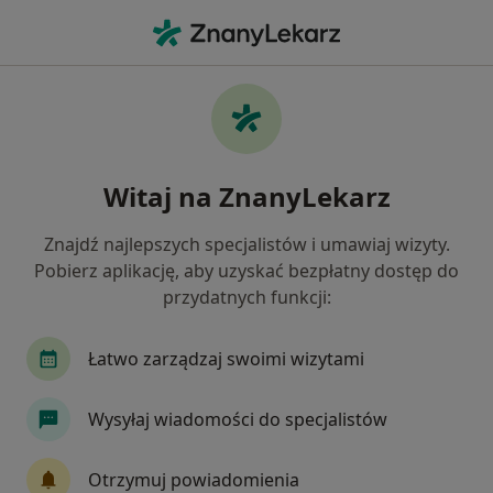
Me
Pediatra • Golub-Dobrzyń, kujawsko-pomorskie
Filtry
Mapa
Polecani pediatrzy w Golubiu-Dobrzyniu
Witaj na ZnanyLekarz
Jak działają wyniki wyszukiwania
Znajdź najlepszych specjalistów i umawiaj wizyty.
Pobierz aplikację, aby uzyskać bezpłatny dostęp do
przydatnych funkcji:
Łatwo zarządzaj swoimi wizytami
Wysyłaj wiadomości do specjalistów
Zuzanna Kostuj Śliwińska
Pediatra
Otrzymuj powiadomienia