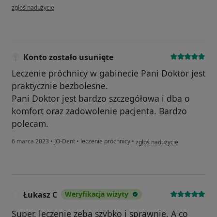
w opinii użytkownika Wp
zgłoś nadużycie
Konto zostało usunięte
Leczenie próchnicy w gabinecie Pani Doktor jest
praktycznie bezbolesne.
Pani Doktor jest bardzo szczegółowa i dba o
komfort oraz zadowolenie pacjenta. Bardzo
polecam.
w opinii użytkownika Konto zos
6 marca 2023
•
JO-Dent
•
leczenie próchnicy
•
zgłoś nadużycie
Łukasz C
Weryfikacja wizyty
Ł
Super, leczenie zęba szybko i sprawnie. A co