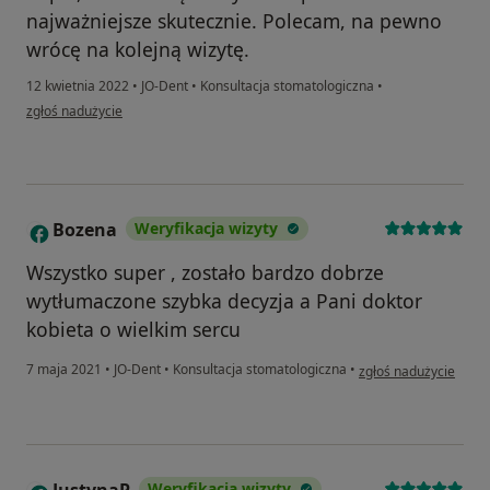
najważniejsze skutecznie. Polecam, na pewno
wrócę na kolejną wizytę.
12 kwietnia 2022
•
JO-Dent
•
Konsultacja stomatologiczna
•
w opinii użytkownika Łukasz C
zgłoś nadużycie
Bozena
Weryfikacja wizyty
B
Wszystko super , zostało bardzo dobrze
wytłumaczone szybka decyzja a Pani doktor
kobieta o wielkim sercu
w opinii użytkownika
7 maja 2021
•
JO-Dent
•
Konsultacja stomatologiczna
•
zgłoś nadużycie
Weryfikacja wizyty
J