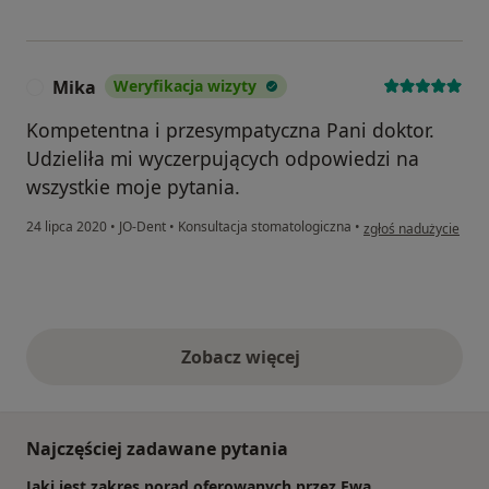
Mika
Weryfikacja wizyty
M
Kompetentna i przesympatyczna Pani doktor.
Udzieliła mi wyczerpujących odpowiedzi na
wszystkie moje pytania.
w opinii użytkownika
24 lipca 2020
•
JO-Dent
•
Konsultacja stomatologiczna
•
zgłoś nadużycie
Zobacz więcej
opinie powyżej
Najczęściej zadawane pytania
Jaki jest zakres porad oferowanych przez Ewa