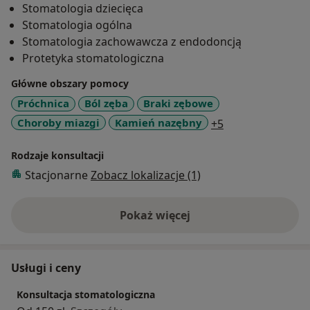
Stomatologia dziecięca
Stomatologia ogólna
Stomatologia zachowawcza z endodoncją
Protetyka stomatologiczna
Główne obszary pomocy
Próchnica
Ból zęba
Braki zębowe
a11y_sr_more_d
Choroby miazgi
Kamień nazębny
+5
Rodzaje konsultacji
Stacjonarne
Zobacz lokalizacje (1)
Pokaż więcej
o doświadczeniu
Usługi i ceny
Konsultacja stomatologiczna