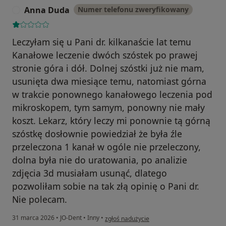
Anna Duda
Numer telefonu zweryfikowany
A
Leczyłam się u Pani dr. kilkanaście lat temu
Kanałowe leczenie dwóch szóstek po prawej
stronie góra i dół. Dolnej szóstki już nie mam,
usunięta dwa miesiące temu, natomiast górna
w trakcie ponownego kanałowego leczenia pod
mikroskopem, tym samym, ponowny nie mały
koszt. Lekarz, który leczy mi ponownie tą górną
szóstkę dosłownie powiedział że była źle
przeleczona 1 kanał w ogóle nie przeleczony,
dolna była nie do uratowania, po analizie
zdjęcia 3d musiałam usunąć, dlatego
pozwoliłam sobie na tak złą opinię o Pani dr.
Nie polecam.
w opinii użytkownika Anna Duda
31 marca 2026
•
JO-Dent
•
Inny
•
zgłoś nadużycie