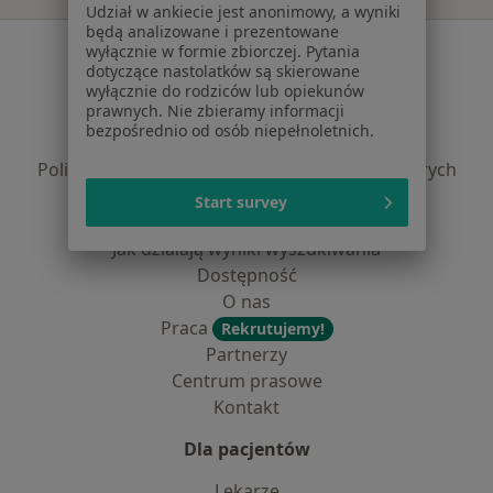
Udział w ankiecie jest anonimowy, a wyniki
będą analizowane i prezentowane
Serwis
wyłącznie w formie zbiorczej. Pytania
dotyczące nastolatków są skierowane
Regulamin
wyłącznie do rodziców lub opiekunów
prawnych. Nie zbieramy informacji
Polityka prywatności pacjentów
bezpośrednio od osób niepełnoletnich.
Polityka prywatności profesjonalistów
Polityka prywatności dla profesjonalistów, których
dane pozyskaliśmy samodzielnie
Start survey
Polityka cookies
Jak działają wyniki wyszukiwania
Dostępność
O nas
Praca
Rekrutujemy!
Partnerzy
Centrum prasowe
Kontakt
Dla pacjentów
Lekarze