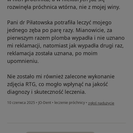
rozwinęła próchnica wtórna, nie z mojej winy.
Pani dr Piłatowska potrafiła leczyć mojego
jednego zęba po parę razy. Mianowicie, za
pierwszym razem plomba wypadła i nie uznano
mi reklamacji, natomiast jak wypadła drugi raz,
reklamacja została uznana, po moim
upomnieniu.
Nie zostało mi również zalecone wykonanie
zdjęcia RTG, co mogło wpłynąć na jakość
diagnozy i skuteczność leczenia.
w opinii użytkownika Eweli
10 czerwca 2025
•
JO-Dent
•
leczenie próchnicy
•
zgłoś nadużycie