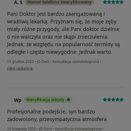
A. S
Numer telefonu zweryfikowany
A
Pani Doktor jest bardzo zaangażowaną i
wrażliwą lekarką. Przyznam się, że moje zęby
miały różne przygody, ale Pani doktor dzielnie
o nie walczyła oraz nie skąpi znieczulenia.
Jednak, że względu na popularność terminy są
odległe i często niewygodne. Jednak warto.
15 grudnia 2023
•
JO-Dent
•
Konsultacja stomatologiczna
•
w opinii użytkownika A. S
zgłoś nadużycie
Wp
Weryfikacja wizyty
W
Profesjonalne podejście, syn bardzo
zadowolony, przesympatyczna atmosfera
14 listopada 2023
•
JO-Dent
•
Konsultacja stomatologiczna
•