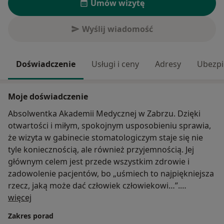
Umów wizytę
Wyślij wiadomość
Doświadczenie
Usługi i ceny
Adresy
Ubezpi
Moje doświadczenie
Absolwentka Akademii Medycznej w Zabrzu. Dzięki
otwartości i miłym, spokojnym usposobieniu sprawia,
że wizyta w gabinecie stomatologiczym staje się nie
tyle koniecznością, ale również przyjemnością. Jej
głównym celem jest przede wszystkim zdrowie i
zadowolenie pacjentów, bo „uśmiech to najpiękniejsza
rzecz, jaką może dać człowiek człowiekowi…”.
O mnie
Poza stomatologią jej pasją są podróże, narciarstwo.
więcej
Zakres porad