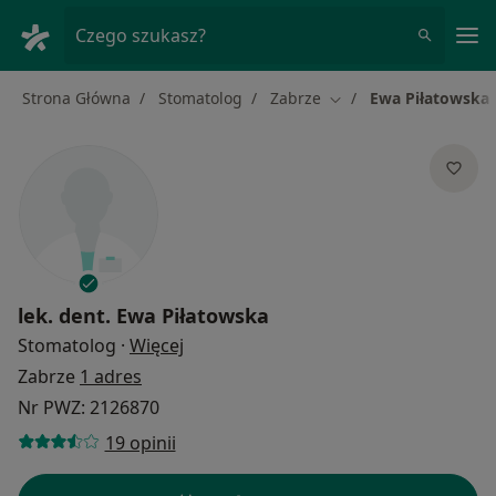
Me
Czego szukasz?
Strona Główna
Stomatolog
Zabrze
Ewa Piłatowska
Zmień miasto
lek. dent.
Ewa Piłatowska
O specjalizacjach
Stomatolog
·
Więcej
Zabrze
1 adres
Nr PWZ: 2126870
19 opinii