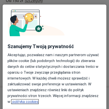
Od 150 zł
Szczegóły
Konsultacja endodontyczna
Od 200 zł
Szczegóły
Konsultacja protetyczna
Od 100 zł
Szczegóły
Szanujemy Twoją prywatność
Leczenie próchnicy
Akceptując, pozwalasz nam i naszym partnerom używać
Od 250 zł
Szczegóły
plików cookie (lub podobnych technologii) do zbierania
danych do celów statystycznych i dostarczania treści w
oparciu o Twoje zwyczaje przeglądania stron
W jaki sposób ustalane są ceny?
internetowych. W każdej chwili możesz sprawdzić i
zaktualizować swoje preferencje w ustawieniach. W
ustawieniach znajdziesz również linki do polityk
Adres
prywatności stron trzecich. Więcej informacji znajdziesz
w
polityka cookies
JO-Dent