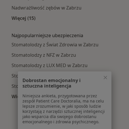
Nadwrażliwość zębów w Zabrzu
Więcej (15)
Więcej w kategorii: Najczęście leczone chorob
Najpopularniejsze ubezpieczenia
Stomatolodzy z Świat Zdrowia w Zabrzu
Stomatolodzy z NFZ w Zabrzu
Stomatolodzy z LUX MED w Zabrzu
Stomatolodzy z Medicover w Zabrzu
Dobrostan emocjonalny i
sztuczna inteligencja
Stomatolodzy z Signal Iduna w Zabrzu
Niniejsza ankieta, przygotowana przez
Więcej (7)
zespół Patient Care Doctoralia, ma na celu
Więcej w kategorii: Najpopularniejsze ubezpie
lepsze zrozumienie, w jaki sposób ludzie
korzystają z narzędzi sztucznej inteligencji
jako wsparcia dla swojego dobrostanu
emocjonalnego i zdrowia psychicznego.