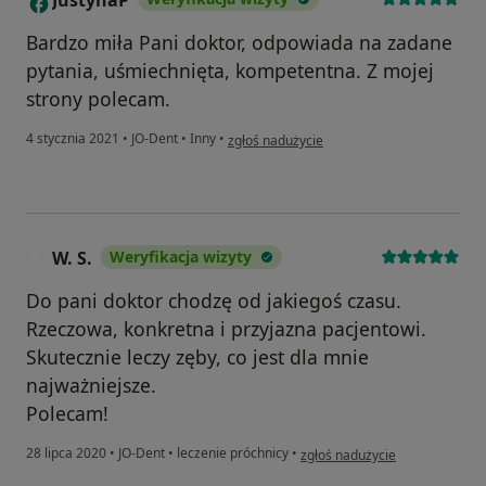
JustynaP
Bardzo miła Pani doktor, odpowiada na zadane
pytania, uśmiechnięta, kompetentna. Z mojej
strony polecam.
w opinii użytkownika JustynaP
4 stycznia 2021
•
JO-Dent
•
Inny
•
zgłoś nadużycie
W. S.
Weryfikacja wizyty
W
Do pani doktor chodzę od jakiegoś czasu.
Rzeczowa, konkretna i przyjazna pacjentowi.
Skutecznie leczy zęby, co jest dla mnie
najważniejsze.
Polecam!
w opinii użytkownika W. S.
28 lipca 2020
•
JO-Dent
•
leczenie próchnicy
•
zgłoś nadużycie