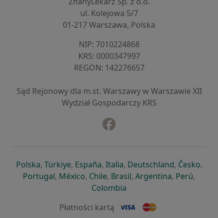
ZnanyLekarz Sp. z o.o.
ul. Kolejowa 5/7
01-217 Warszawa, Polska
NIP: ⁠7010224868
KRS: ⁠0000347997
REGON: ⁠142276657
Sąd Rejonowy dla m.st. Warszawy w Warszawie XII
Wydział Gospodarczy KRS
Facebook
otwiera się w nowej karcie
otwiera się w nowej karcie
otwiera się w nowej karcie
otwiera się w nowej karcie
otwiera się w nowej karci
otwiera się
otwi
Polska
,
Türkiye
,
España
,
Italia
,
Deutschland
,
Česko
,
otwiera się w nowej karcie
otwiera się w nowej karcie
otwiera się w nowej karcie
otwiera się w nowej kar
otwiera się 
otwier
Portugal
,
México
,
Chile
,
Brasil
,
Argentina
,
Perú
,
otwiera się w nowej karc
Colombia
Płatności kartą