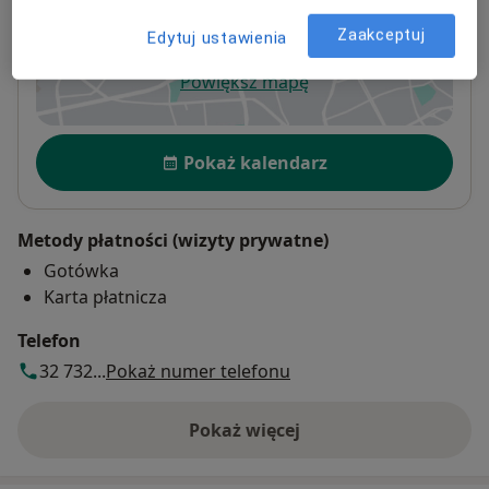
Czołgistów 31,
41-800
Zabrze
Zaakceptuj
Edytuj ustawienia
Powiększ mapę
otwiera się w nowej karcie
Dostępność
Pokaż kalendarz
Metody płatności (wizyty prywatne)
Gotówka
Karta płatnicza
Telefon
32 732...
Pokaż numer telefonu
Pokaż więcej
o adresie