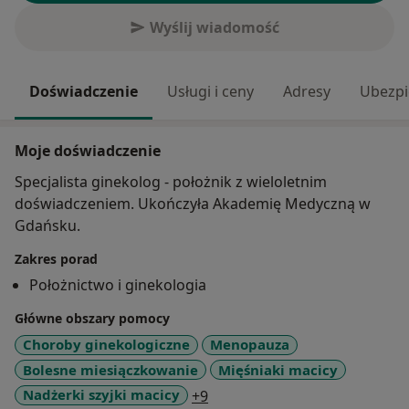
Wyślij wiadomość
Doświadczenie
Usługi i ceny
Adresy
Ubezpi
Moje doświadczenie
Specjalista ginekolog - położnik z wieloletnim
doświadczeniem. Ukończyła Akademię Medyczną w
Gdańsku.
Zakres porad
Położnictwo i ginekologia
Główne obszary pomocy
Choroby ginekologiczne
Menopauza
Bolesne miesiączkowanie
Mięśniaki macicy
a11y_sr_more_diseases
Nadżerki szyjki macicy
+9