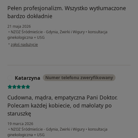
Pełen profesjonalizm. Wszystko wytłumaczone
bardzo dokładnie
21 maja 2026
•
NZOZ Śródmieście - Gdynia, Żwirki i Wigury
•
konsultacja
ginekologiczna + USG
w opinii użytkownika oliwia
•
zgłoś nadużycie
Katarzyna
Numer telefonu zweryfikowany
K
Cudowna, mądra, empatyczna Pani Doktor.
Polecam każdej kobiecie, od małolaty po
staruszkę
19 marca 2026
•
NZOZ Śródmieście - Gdynia, Żwirki i Wigury
•
konsultacja
ginekologiczna + USG