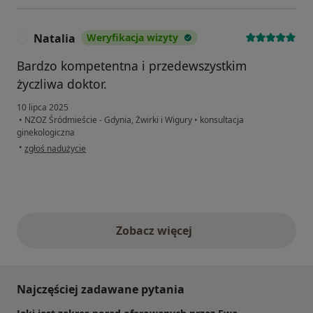
Natalia
Weryfikacja wizyty
N
Bardzo kompetentna i przedewszystkim
życzliwa doktor.
10 lipca 2025
•
NZOZ Śródmieście - Gdynia, Żwirki i Wigury
•
konsultacja
ginekologiczna
w opinii użytkownika Natalia
•
zgłoś nadużycie
Zobacz więcej
opinie powyżej
Najczęściej zadawane pytania