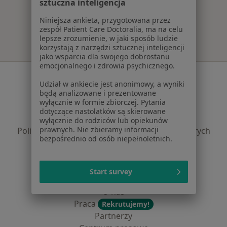
sztuczna inteligencja
Więcej w kategorii: Najpopularniejsze ubezpie
Niniejsza ankieta, przygotowana przez
zespół Patient Care Doctoralia, ma na celu
lepsze zrozumienie, w jaki sposób ludzie
korzystają z narzędzi sztucznej inteligencji
jako wsparcia dla swojego dobrostanu
emocjonalnego i zdrowia psychicznego.
Serwis
Udział w ankiecie jest anonimowy, a wyniki
będą analizowane i prezentowane
Regulamin
wyłącznie w formie zbiorczej. Pytania
Polityka prywatności pacjentów
dotyczące nastolatków są skierowane
Polityka prywatności profesjonalistów
wyłącznie do rodziców lub opiekunów
prawnych. Nie zbieramy informacji
Polityka prywatności dla profesjonalistów, których
bezpośrednio od osób niepełnoletnich.
dane pozyskaliśmy samodzielnie
Polityka cookies
Jak działają wyniki wyszukiwania
Start survey
Dostępność
O nas
Praca
Rekrutujemy!
Partnerzy