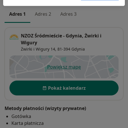
Adres 1
Adres 2
Adres 3
NZOZ Śródmieście - Gdynia, Żwirki i
Wigury
Żwirki i Wigury 14,
81-394
Gdynia
Powiększ mapę
otwiera się w nowej karcie
Dostępność
Pokaż kalendarz
Metody płatności (wizyty prywatne)
Gotówka
Karta płatnicza