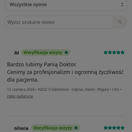
Szukaj w opiniach
Ał
Weryfikacja wizyty
A
Bardzo lubimy Panią Doktor.
Cenimy za profesjonalizm i ogromną życzliwość
dla pacjenta.
12 czerwca 2026
•
NZOZ Śródmieście - Gdynia, Żwirki i Wigury
•
USG
•
w opinii użytkownika Ał
zgłoś nadużycie
oliwia
Weryfikacja wizyty
O