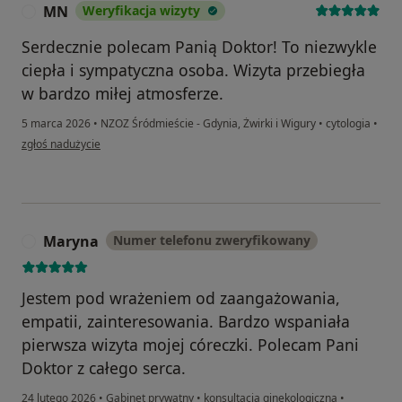
MN
Weryfikacja wizyty
M
Serdecznie polecam Panią Doktor! To niezwykle
ciepła i sympatyczna osoba. Wizyta przebiegła
w bardzo miłej atmosferze.
5 marca 2026
•
NZOZ Śródmieście - Gdynia, Żwirki i Wigury
•
cytologia
•
w opinii użytkownika MN
zgłoś nadużycie
Maryna
Numer telefonu zweryfikowany
M
Jestem pod wrażeniem od zaangażowania,
empatii, zainteresowania. Bardzo wspaniała
pierwsza wizyta mojej córeczki. Polecam Pani
Doktor z całego serca.
24 lutego 2026
•
Gabinet prywatny
•
konsultacja ginekologiczna
•