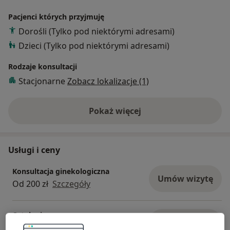
Pacjenci których przyjmuję
Dorośli (Tylko pod niektórymi adresami)
Dzieci (Tylko pod niektórymi adresami)
Rodzaje konsultacji
Stacjonarne
Zobacz lokalizacje (1)
Pokaż więcej
o doświadczeniu
Usługi i ceny
Konsultacja ginekologiczna
Umów wizytę
Od 200 zł
Szczegóły
Cytologia
Umów wizytę
Od 60 zł
Szczegóły