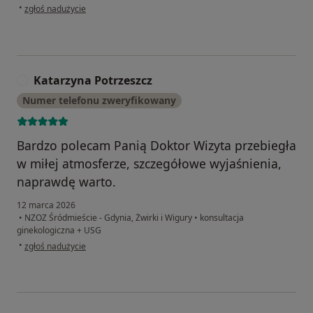
w opinii użytkownika Katarzyna
•
zgłoś nadużycie
Katarzyna Potrzeszcz
K
Numer telefonu zweryfikowany
Bardzo polecam Panią Doktor Wizyta przebiegła
w miłej atmosferze, szczegółowe wyjaśnienia,
naprawdę warto.
12 marca 2026
•
NZOZ Śródmieście - Gdynia, Żwirki i Wigury
•
konsultacja
ginekologiczna + USG
w opinii użytkownika Katarzyna Potrzeszcz
•
zgłoś nadużycie