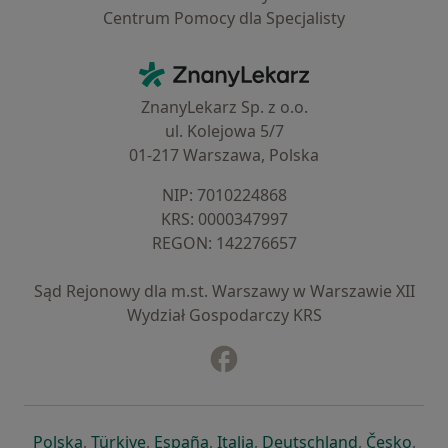
Centrum Pomocy dla Specjalisty
Kontakt
ZnanyLekarz - Strona główna
ZnanyLekarz Sp. z o.o.
ul. Kolejowa 5/7
01-217 Warszawa, Polska
NIP: ⁠7010224868
KRS: ⁠0000347997
REGON: ⁠142276657
Sąd Rejonowy dla m.st. Warszawy w Warszawie XII
Wydział Gospodarczy KRS
Facebook
otwiera się w nowej karcie
otwiera się w nowej karcie
otwiera się w nowej karcie
otwiera się w nowej karcie
otwiera się w nowej karci
otwiera się
otwi
Polska
,
Türkiye
,
España
,
Italia
,
Deutschland
,
Česko
,