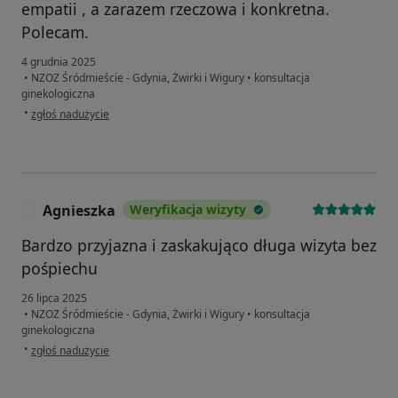
empatii , a zarazem rzeczowa i konkretna.
Polecam.
4 grudnia 2025
•
NZOZ Śródmieście - Gdynia, Żwirki i Wigury
•
konsultacja
ginekologiczna
w opinii użytkownika Aleksandra
•
zgłoś nadużycie
Agnieszka
Weryfikacja wizyty
A
Bardzo przyjazna i zaskakująco długa wizyta bez
pośpiechu
26 lipca 2025
•
NZOZ Śródmieście - Gdynia, Żwirki i Wigury
•
konsultacja
ginekologiczna
w opinii użytkownika Agnieszka
•
zgłoś nadużycie