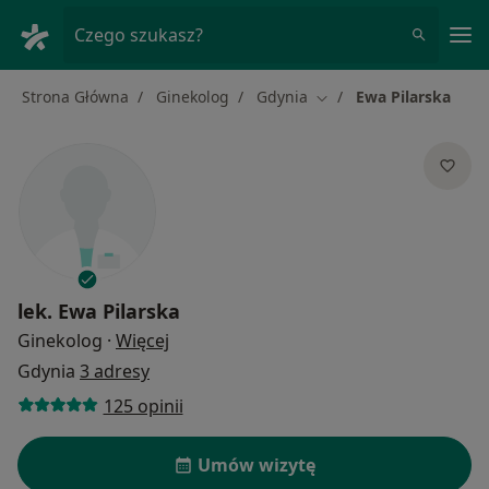
Me
Czego szukasz?
Strona Główna
Ginekolog
Gdynia
Ewa Pilarska
Zmień miasto
lek.
Ewa Pilarska
O specjalizacjach
Ginekolog
·
Więcej
Gdynia
3 adresy
125 opinii
Umów wizytę