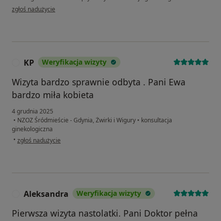
w opinii użytkownika Maryna
zgłoś nadużycie
KP
Weryfikacja wizyty
K
Wizyta bardzo sprawnie odbyta . Pani Ewa
bardzo miła kobieta
4 grudnia 2025
•
NZOZ Śródmieście - Gdynia, Żwirki i Wigury
•
konsultacja
ginekologiczna
w opinii użytkownika KP
•
zgłoś nadużycie
Aleksandra
Weryfikacja wizyty
A
Pierwsza wizyta nastolatki. Pani Doktor pełna