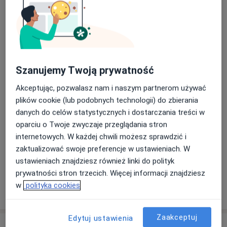
Elektrokoagulacja
Umów wizytę
180 zł
Szczegóły
Szanujemy Twoją prywatność
Konsultacja ginekologiczna (kolejna
wizyta)
Umów wizytę
Akceptując, pozwalasz nam i naszym partnerom używać
Od 150 zł
Szczegóły
plików cookie (lub podobnych technologii) do zbierania
danych do celów statystycznych i dostarczania treści w
Konsultacja ginekologiczna + USG
oparciu o Twoje zwyczaje przeglądania stron
Umów wizytę
250 zł
Szczegóły
internetowych. W każdej chwili możesz sprawdzić i
zaktualizować swoje preferencje w ustawieniach. W
+ 7 usług
ustawieniach znajdziesz również linki do polityk
prywatności stron trzecich. Więcej informacji znajdziesz
w
polityka cookies
W jaki sposób ustalane są ceny?
Zaakceptuj
Edytuj ustawienia
Adresy (3)