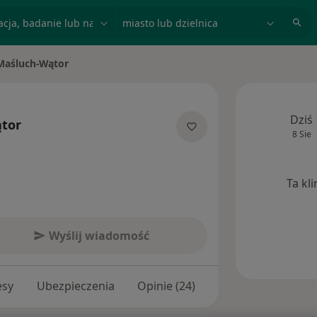
acja, badanie lub nazwisko
miasto lub dzielnica
Maśluch-Wątor
sto
Dziś
tor
8 Sie
jalizacjach
Ta kl
Wyślij wiadomość
esy
Ubezpieczenia
Opinie (24)