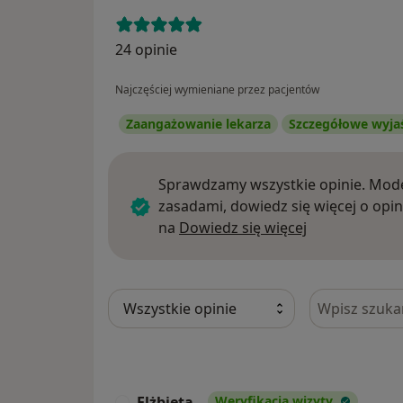
24 opinie
Najczęściej wymieniane przez pacjentów
Zaangażowanie lekarza
Szczegółowe wyja
Sprawdzamy wszystkie opinie. Mode
zasadami, dowiedz się więcej o opin
Dowiedz się w
na
Dowiedz się więcej
Szukaj w opi
Elżbieta
Weryfikacja wizyty
E