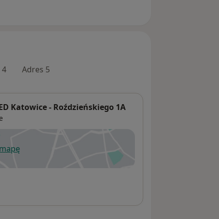
 4
Adres 5
 Katowice - Roździeńskiego 1A
e
 mapę
wiera się w nowej karcie