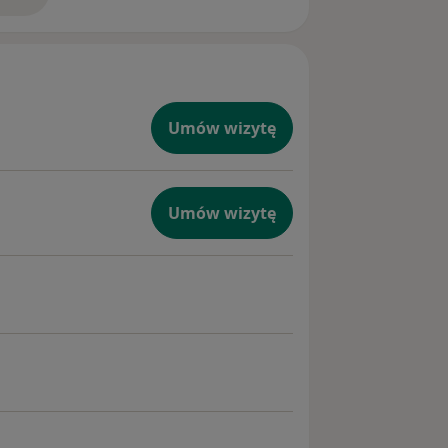
doświadczeniu
Umów wizytę
Umów wizytę