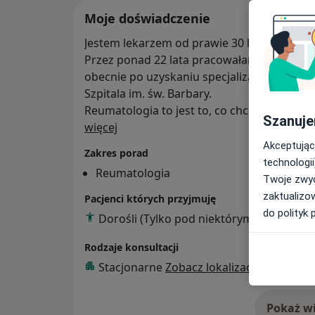
Moje doświadczenie
Jestem lekarzem od prawie 30 lat. Lubię to, 
Przez ponad 22 lata pracowałam w oddziale
obecnie po uzyskaniu specjalizacji z reuma
Szpitala im. św. Barbary.
Reumatologia to jest to, co chciałam zawsze
Szanuje
O mnie
więcej
Akceptując
Zakres porad
technologii
Reumatologia
Twoje zwyc
zaktualizo
Pacjenci których przyjmuję
do polityk 
Dorośli (Tylko pod niektórymi adresami)
Rodzaje konsultacji
Stacjonarne
Zobacz lokalizacje (4)
Pokaż wi