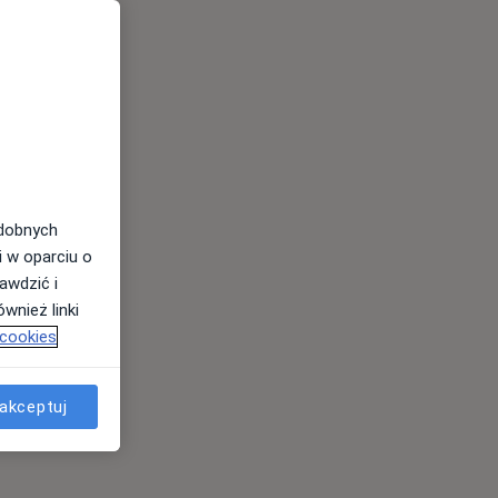
odobnych
i w oparciu o
awdzić i
wnież linki
 cookies
akceptuj