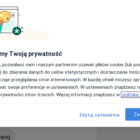
co robię.
 klinicznym ogólnointernistycznym, a
tologii na Oddziale Reumatologii
 robić.
my Twoją prywatność
, pozwalasz nam i naszym partnerom używać plików cookie (lub p
) do zbierania danych do celów statystycznych i dostarczania treśc
zaje przeglądania stron internetowych. W każdej chwili możesz spr
wać swoje preferencje w ustawieniach. W ustawieniach znajdziesz ró
prywatności stron trzecich. Więcej informacji znajdziesz w
polityka
Za
Edytuj ustawienia
ęcej