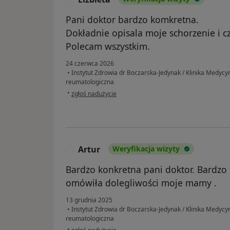
Pani doktor bardzo komkretna.
Dokładnie opisala moje schorzenie i c
Polecam wszystkim.
24 czerwca 2026
•
Instytut Zdrowia dr Boczarska-Jedynak / Klinika Medycy
reumatologiczna
w opinii użytkownika Elżbieta
•
zgłoś nadużycie
Artur
Weryfikacja wizyty
A
Bardzo konkretna pani doktor. Bardzo
omówiła dolegliwości moje mamy .
13 grudnia 2025
•
Instytut Zdrowia dr Boczarska-Jedynak / Klinika Medycy
reumatologiczna
w opinii użytkownika Artur
•