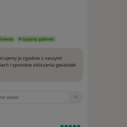
śnienia
Przyjazny gabinet
rujemy je zgodnie z naszymi
iach i sposobie obliczania gwiazdek
ięcej o opiniach
niach