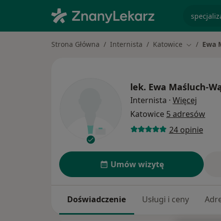
specjaliz
Strona Główna
Internista
Katowice
Ewa 
Zmień mia
lek.
Ewa Maśluch-Wą
O spec
Internista
·
Więcej
Katowice
5 adresów
24 opinie
Umów wizytę
Doświadczenie
Usługi i ceny
Adr