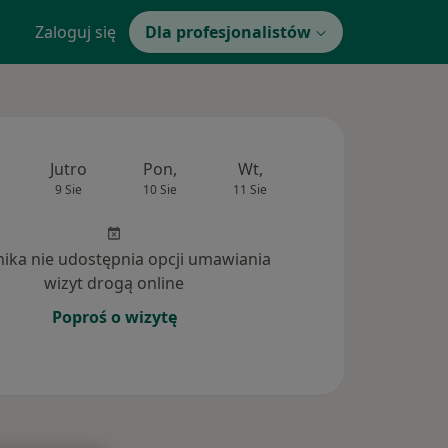
Zaloguj się
Dla profesjonalistów
Jutro
Pon,
Wt,
Śr,
Czw
9 Sie
10 Sie
11 Sie
12 Sie
13 Si
inika nie udostępnia opcji umawiania
wizyt drogą online
Poproś o wizytę