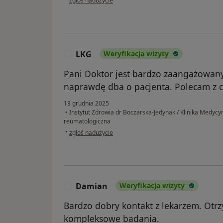
zgłoś nadużycie
LKG
Weryfikacja wizyty
L
Pani Doktor jest bardzo zaangażowan
naprawdę dba o pacjenta. Polecam z c
13 grudnia 2025
•
Instytut Zdrowia dr Boczarska-Jedynak / Klinika Medycy
reumatologiczna
w opinii użytkownika LKG
•
zgłoś nadużycie
Damian
Weryfikacja wizyty
D
Bardzo dobry kontakt z lekarzem. Otr
kompleksowe badania.