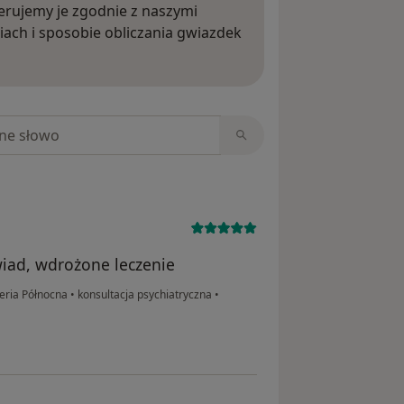
rujemy je zgodnie z naszymi
iach i sposobie obliczania gwiazdek
ięcej o opiniach
niach
iad, wdrożone leczenie
eria Północna
•
konsultacja psychiatryczna
•