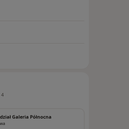
 4
ział Galeria Północna
awa