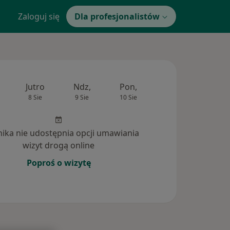
Zaloguj się
Dla profesjonalistów
Jutro
Ndz,
Pon,
Wt,
Śr,
8 Sie
9 Sie
10 Sie
11 Sie
12 Si
inika nie udostępnia opcji umawiania
wizyt drogą online
Poproś o wizytę