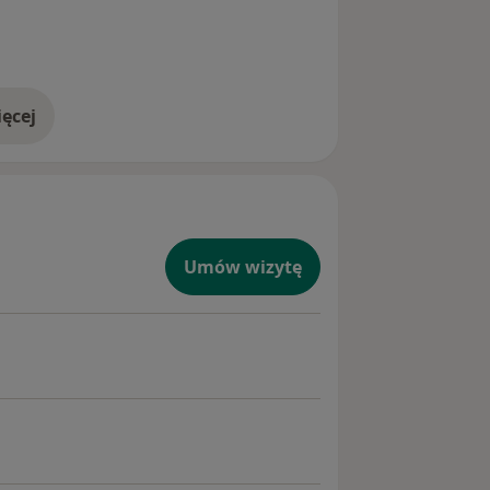
ęcej
doświadczeniu
Umów wizytę