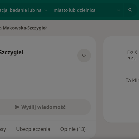
acja, badanie lub nazwisko
miasto lub dzielnica
a Makowska-Szczygieł
iasto
zczygieł
Dziś
7 Sie
cjalizacjach
Ta kl
Wyślij wiadomość
esy
Ubezpieczenia
Opinie (13)