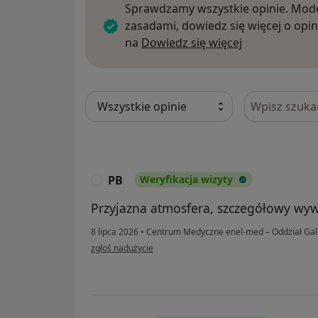
Sprawdzamy wszystkie opinie. Mode
zasadami, dowiedz się więcej o opin
Dowiedz się w
na
Dowiedz się więcej
Szukaj w opi
PB
Weryfikacja wizyty
P
Przyjazna atmosfera, szczegółowy wyw
8 lipca 2026
•
Centrum Medyczne enel-med – Oddział Gal
w opinii użytkownika PB
zgłoś nadużycie