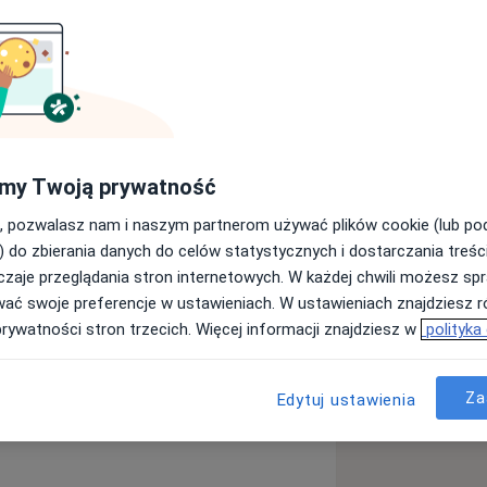
ponad 15-letnim doświadczeniem
zowieckim Szpitalu Bródnowskim w
ie. Aktualnie pracuję w poradniach
owie oraz jako konsultant w Szpitalu
my Twoją prywatność
, pozwalasz nam i naszym partnerom używać plików cookie (lub p
 i zaburzeń psychicznych u osób
) do zbierania danych do celów statystycznych i dostarczania treśc
zeń lękowych, zaburzeń
zaje przeglądania stron internetowych. W każdej chwili możesz spr
akże zespołów otępiennych).
wać swoje preferencje w ustawieniach. W ustawieniach znajdziesz ró
logami, psychoterapeutami oraz
prywatności stron trzecich. Więcej informacji znajdziesz w
polityka
ić pacjentowi kompleksowe leczenie
tywna dwubiegunowa
_more_diseases
Za
Edytuj ustawienia