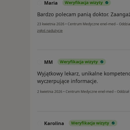
Maria
Weryfikacja wizyty
M
Bardzo polecam panią doktor. Zaanga
23 kwietnia 2026
•
Centrum Medyczne enel-med – Oddział
w opinii użytkownika Maria
zgłoś nadużycie
MM
Weryfikacja wizyty
M
Wyjątkowy lekarz, unikalne kompetencj
wyczerpujące informacje.
2 kwietnia 2026
•
Centrum Medyczne enel-med – Oddział 
Karolina
Weryfikacja wizyty
K