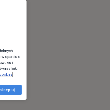
odobnych
i w oparciu o
awdzić i
wnież linki
 cookies
akceptuj