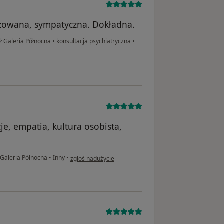
żowana, sympatyczna. Dokładna.
 Galeria Północna
•
konsultacja psychiatryczna
•
e, empatia, kultura osobista,
w opinii użytkownika MM
Galeria Północna
•
Inny
•
zgłoś nadużycie