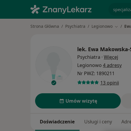
specjaliz
Strona Główna
Psychiatra
Legionowo
Ew
Zmień m
lek.
Ewa Makowska-S
O spe
Psychiatra
·
Więcej
Legionowo
4 adresy
Nr PWZ: 1890211
13 opinii
Umów wizytę
Doświadczenie
Usługi i ceny
Adr