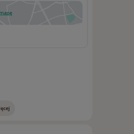
 mapę
wiera się w nowej karcie
ęcej
adresie