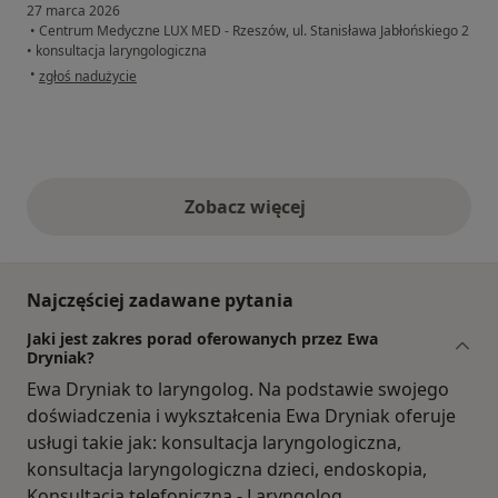
27 marca 2026
•
Centrum Medyczne LUX MED - Rzeszów, ul. Stanisława Jabłońskiego 2
•
konsultacja laryngologiczna
w opinii użytkownika Marcin
•
zgłoś nadużycie
Zobacz więcej
opinie powyżej
Najczęściej zadawane pytania
Jaki jest zakres porad oferowanych przez Ewa
Dryniak?
Ewa Dryniak to laryngolog. Na podstawie swojego
doświadczenia i wykształcenia Ewa Dryniak oferuje
usługi takie jak: konsultacja laryngologiczna,
konsultacja laryngologiczna dzieci, endoskopia,
Konsultacja telefoniczna - Laryngolog,