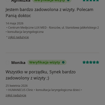
Agnieszka
A
Jestem bardzo zadowolona z wizyty. Polecam
Panią doktor.
14 maja 2026
•
Centrum Medyczne LUX MED - Rzeszów, ul. Stanisława Jabłońskiego 2
•
konsultacja laryngologiczna
w opinii użytkownika Agnieszka
•
zgłoś nadużycie
Monika
Weryfikacja wizyty
M
Wszystko w porządku, Synek bardzo
zadowolony z wizyty ;)
25 kwietnia 2026
•
HUMANICUS Clinic
•
konsultacja laryngologiczna dzieci
•
w opinii użytkownika Monika
zgłoś nadużycie