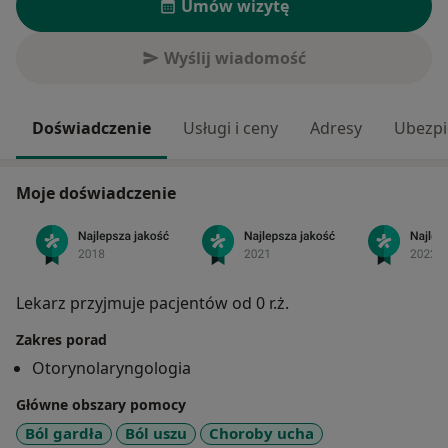
Umów wizytę
Wyślij wiadomość
Doświadczenie
Usługi i ceny
Adresy
Ubezpi
Moje doświadczenie
Lekarz przyjmuje pacjentów od 0 r.ż.
Zakres porad
Otorynolaryngologia
Główne obszary pomocy
Ból gardła
Ból uszu
Choroby ucha