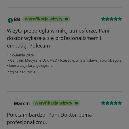
BB
Weryfikacja wizyty
B
Wizyta przebiegła w miłej atmosferze, Pani
doktor wykazała się profesjonalizmem i
empatią. Polecam
17 kwietnia 2026
•
Centrum Medyczne LUX MED - Rzeszów, ul. Stanisława Jabłońskiego 2
•
konsultacja laryngologiczna
w opinii użytkownika BB
•
zgłoś nadużycie
Marcin
Weryfikacja wizyty
M
Polecam bardzo, Pani Doktor pełna
profesjonalizmu.