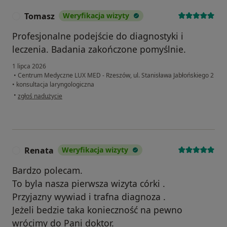
Tomasz
Weryfikacja wizyty
T
Profesjonalne podejście do diagnostyki i
leczenia. Badania zakończone pomyślnie.
1 lipca 2026
•
Centrum Medyczne LUX MED - Rzeszów, ul. Stanisława Jabłońskiego 2
•
konsultacja laryngologiczna
w opinii użytkownika Tomasz
•
zgłoś nadużycie
Renata
Weryfikacja wizyty
R
Bardzo polecam.
To byla nasza pierwsza wizyta córki .
Przyjazny wywiad i trafna diagnoza .
Jeżeli bedzie taka konieczność na pewno
wrócimy do Pani doktor.