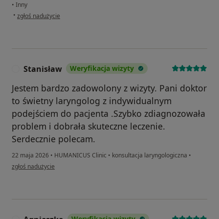
•
Inny
w opinii użytkownika Kk
•
zgłoś nadużycie
Stanisław
Weryfikacja wizyty
S
Jestem bardzo zadowolony z wizyty. Pani doktor
to świetny laryngolog z indywidualnym
podejściem do pacjenta .Szybko zdiagnozowała
problem i dobrała skuteczne leczenie.
Serdecznie polecam.
22 maja 2026
•
HUMANICUS Clinic
•
konsultacja laryngologiczna
•
w opinii użytkownika Stanisław
zgłoś nadużycie
Weryfikacja wizyty