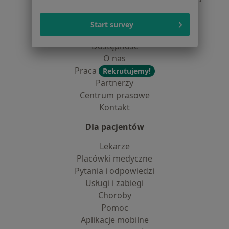
dane pozyskaliśmy samodzielnie
Polityka cookies
Start survey
Jak działają wyniki wyszukiwania
Dostępność
O nas
Praca
Rekrutujemy!
Partnerzy
Centrum prasowe
Kontakt
Dla pacjentów
Lekarze
Placówki medyczne
Pytania i odpowiedzi
Usługi i zabiegi
Choroby
Pomoc
Aplikacje mobilne