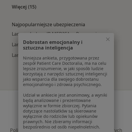
Więcej (15)
Więcej w kategorii: Najczęście leczone chorob
Najpopularniejsze ubezpieczenia
Laryngolodzy z JP MEDICA w Rzeszowie
Dobrostan emocjonalny i
Laryngolodzy z Allianz w Rzeszowie
sztuczna inteligencja
Laryngolodzy z PZU Zdrowie w Rzeszowie
Niniejsza ankieta, przygotowana przez
zespół Patient Care Doctoralia, ma na celu
lepsze zrozumienie, w jaki sposób ludzie
korzystają z narzędzi sztucznej inteligencji
jako wsparcia dla swojego dobrostanu
emocjonalnego i zdrowia psychicznego.
Udział w ankiecie jest anonimowy, a wyniki
Serwis
będą analizowane i prezentowane
wyłącznie w formie zbiorczej. Pytania
Regulamin
dotyczące nastolatków są skierowane
Polityka prywatności pacjentów
wyłącznie do rodziców lub opiekunów
prawnych. Nie zbieramy informacji
Polityka prywatności profesjonalistów
bezpośrednio od osób niepełnoletnich.
Polityka prywatności dla profesjonalistów, których