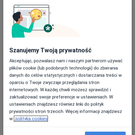
Umów wizytę
Od 354 zł
Szczegóły
Konsultacja laryngologa
dziecięcego
Umów wizytę
Od 279 zł
Szczegóły
Szanujemy Twoją prywatność
Konsultacja laryngologiczna +
fiberoskopia
Umów wizytę
Akceptując, pozwalasz nam i naszym partnerom używać
Od 469 zł
Szczegóły
plików cookie (lub podobnych technologii) do zbierania
danych do celów statystycznych i dostarczania treści w
oparciu o Twoje zwyczaje przeglądania stron
Konsultacja laryngologiczna dzieci
Umów wizytę
Od 270 zł
Szczegóły
internetowych. W każdej chwili możesz sprawdzić i
zaktualizować swoje preferencje w ustawieniach. W
ustawieniach znajdziesz również linki do polityk
+ 2 usługi
prywatności stron trzecich. Więcej informacji znajdziesz
w
polityka cookies
W jaki sposób ustalane są ceny?