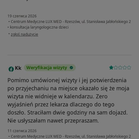
19 czerwca 2026
•
Centrum Medyczne LUX MED - Rzeszów, ul. Stanisława Jabłońskiego 2
•
konsultacja laryngologiczna dzieci
w opinii użytkownika Renata
•
zgłoś nadużycie
Kk
Weryfikacja wizyty
K
Pomimo umówionej wizyty i jej potwierdzenia
po przyjechaniu na miejsce okazało się że moja
wizyta nie widnieje w kalendarzu. Zero
wyjaśnień przez lekarza dlaczego do tego
doszło. Straciłam dwie godziny na sam dojazd.
Nie usłyszałam nawet przepraszam.
11 czerwca 2026
•
Centrum Medyczne LUX MED - Rzeszów, ul. Stanisława Jabłońskiego 2