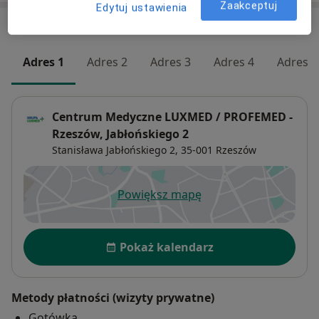
Zaakceptuj
Edytuj ustawienia
Adresy (5)
Adres 1
Adres 2
Adres 3
Adres 4
Adres 5
Centrum Medyczne LUXMED / PROFEMED -
Rzeszów, Jabłońskiego 2
Stanisława Jabłońskiego 2,
35-001
Rzeszów
Powiększ mapę
otwiera się w nowej karcie
Dostępność
Pokaż kalendarz
Metody płatności (wizyty prywatne)
Gotówka