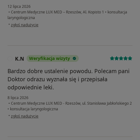
12 lipca 2026
•
Centrum Medyczne LUX MED – Rzeszów, Al. Kopisto 1
•
konsultacja
laryngologiczna
w opinii użytkownika Pacjent
•
zgłoś nadużycie
K.N
Weryfikacja wizyty
K
Bardzo dobre ustalenie powodu. Polecam pani
Doktor odrazu wyznała się i przepisała
odpowiednie leki.
8 lipca 2026
•
Centrum Medyczne LUX MED - Rzeszów, ul. Stanisława Jabłońskiego 2
•
konsultacja laryngologiczna
w opinii użytkownika K.N
•
zgłoś nadużycie