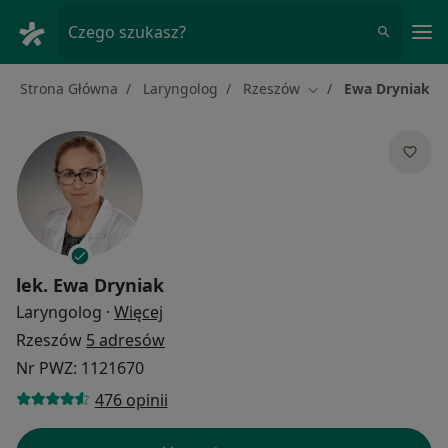
Me
Czego szukasz?
Strona Główna
Laryngolog
Rzeszów
Ewa Dryniak
Zmień miasto
lek.
Ewa Dryniak
O specjalizacjach
Laryngolog
·
Więcej
Rzeszów
5 adresów
Nr PWZ: 1121670
476 opinii