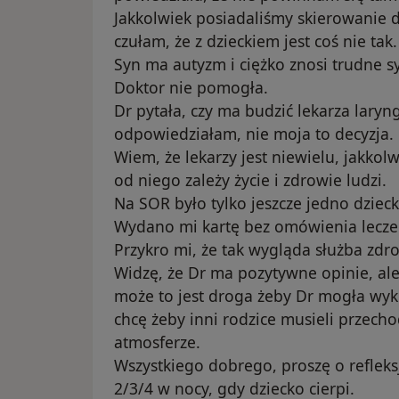
Jakkolwiek posiadaliśmy skierowanie do
czułam, że z dzieckiem jest coś nie tak.
Syn ma autyzm i ciężko znosi trudne s
Doktor nie pomogła.
Dr pytała, czy ma budzić lekarza laryn
odpowiedziałam, nie moja to decyzja.
Wiem, że lekarzy jest niewielu, jakkolw
od niego zależy życie i zdrowie ludzi.
Na SOR było tylko jeszcze jedno dzieck
Wydano mi kartę bez omówienia lecze
Przykro mi, że tak wygląda służba zdr
Widzę, że Dr ma pozytywne opinie, al
może to jest droga żeby Dr mogła wyk
chcę żeby inni rodzice musieli przecho
atmosferze.
Wszystkiego dobrego, proszę o refleks
2/3/4 w nocy, gdy dziecko cierpi.