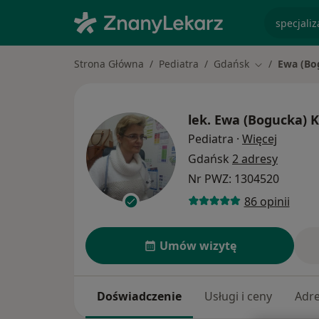
specjaliz
Strona Główna
Pediatra
Gdańsk
Ewa (Bo
Zmień miasto
lek.
Ewa (Bogucka) 
O specj
Pediatra
·
Więcej
Gdańsk
2 adresy
Nr PWZ: 1304520
86 opinii
Umów wizytę
Doświadczenie
Usługi i ceny
Adr