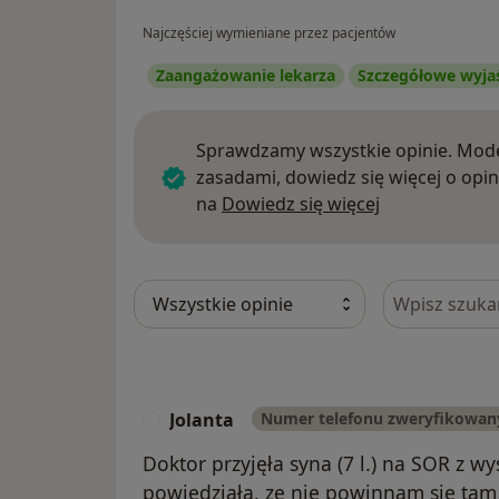
Najczęściej wymieniane przez pacjentów
Zaangażowanie lekarza
Szczegółowe wyja
Sprawdzamy wszystkie opinie. Mode
zasadami, dowiedz się więcej o opin
Dowiedz się w
na
Dowiedz się więcej
Szukaj w opi
Jolanta
Numer telefonu zweryfikowan
J
Doktor przyjęła syna (7 l.) na SOR z w
powiedziała, ze nie powinnam się tam 