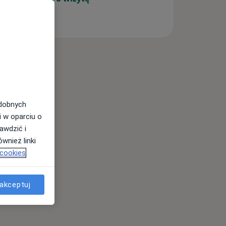
odobnych
i w oparciu o
awdzić i
wnież linki
 cookies
akceptuj