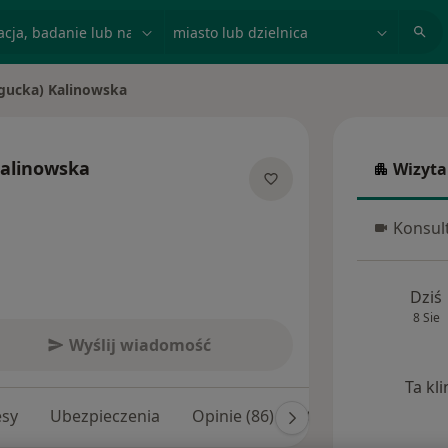
acja, badanie lub nazwisko
miasto lub dzielnica
gucka) Kalinowska
Kalinowska
Wizyta
Wizyta w
alizacjach
Konsult
Konsulta
Dziś
8 Sie
Wyślij wiadomość
Ta kl
esy
Ubezpieczenia
Opinie (86)
Odpowiedzi na pyt