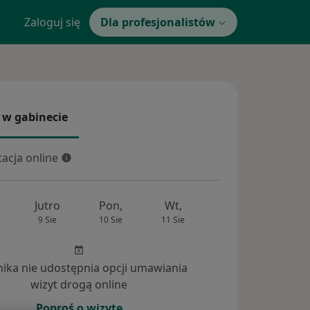
Zaloguj się
Dla profesjonalistów
 w gabinecie
 gabinecie
acja online
cja online
Jutro
Pon,
Wt,
Śr,
Czw
9 Sie
10 Sie
11 Sie
12 Sie
13 Si
inika nie udostępnia opcji umawiania
wizyt drogą online
ania (24)
Poproś o wizytę