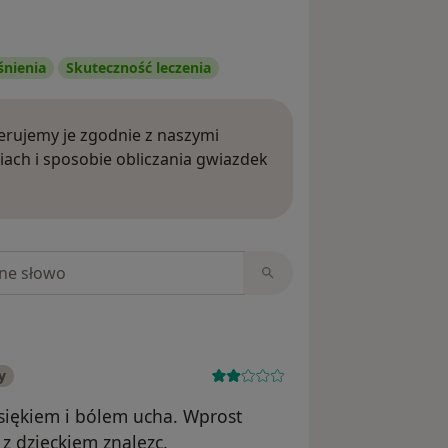
śnienia
Skuteczność leczenia
rujemy je zgodnie z naszymi
iach i sposobie obliczania gwiazdek
ięcej o opiniach
niach
y
ysiękiem i bólem ucha. Wprost
z dzieckiem znalezc.