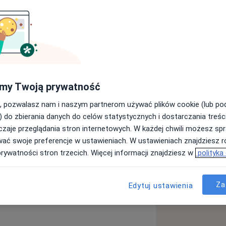
my Twoją prywatność
acowałam przez wiele lat w
, pozwalasz nam i naszym partnerom używać plików cookie (lub p
) do zbierania danych do celów statystycznych i dostarczania treśc
zaje przeglądania stron internetowych. W każdej chwili możesz spr
wać swoje preferencje w ustawieniach. W ustawieniach znajdziesz ró
prywatności stron trzecich. Więcej informacji znajdziesz w
polityka
Za
Edytuj ustawienia
polskich lekarzy pracowałam i pracuję w kilku miejscach.