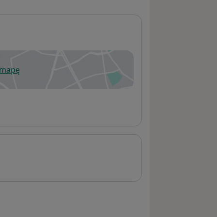
 mapę
wiera się w nowej karcie