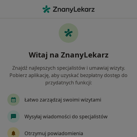
Me
Endokrynolog • Mysłowice, śląskie
Filtry
Ubezpieczenie:
TU Zdrowie
20 polecanych endokrynologów w
Witaj na ZnanyLekarz
Mysłowicach z TU Zdrowie
Jak działają wyniki wyszukiwania
Znajdź najlepszych specjalistów i umawiaj wizyty.
Pobierz aplikację, aby uzyskać bezpłatny dostęp do
przydatnych funkcji:
Łatwo zarządzaj swoimi wizytami
Wysyłaj wiadomości do specjalistów
dr n. med. Piotr Miciński
Otrzymuj powiadomienia
·
Więcej
Endokrynolog, Ginekolog