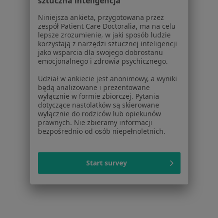
sztuczna inteligencja
Choroby
Pomoc
Niniejsza ankieta, przygotowana przez
zespół Patient Care Doctoralia, ma na celu
Aplikacje mobilne
lepsze zrozumienie, w jaki sposób ludzie
Blog dla pacjentów
korzystają z narzędzi sztucznej inteligencji
jako wsparcia dla swojego dobrostanu
Dla profesjonalistów
emocjonalnego i zdrowia psychicznego.
Cennik
Udział w ankiecie jest anonimowy, a wyniki
Dla lekarzy
będą analizowane i prezentowane
wyłącznie w formie zbiorczej. Pytania
Dla placówek medycznych
dotyczące nastolatków są skierowane
Noa Notes
nowość
wyłącznie do rodziców lub opiekunów
Baza wiedzy
prawnych. Nie zbieramy informacji
bezpośrednio od osób niepełnoletnich.
Centrum Pomocy dla Specjalisty
Kontakt
ZnanyLekarz - Strona główna
Start survey
ZnanyLekarz Sp. z o.o.
ul. Kolejowa 5/7
01-217 Warszawa, Polska