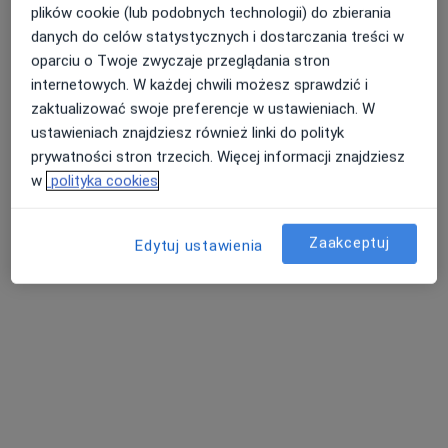
Bezpieczne płatności
plików cookie (lub podobnych technologii) do zbierania
Przychodnia Diomed
danych do celów statystycznych i dostarczania treści w
·
Więcej
Endokrynologia, Ginekologia, Medycyna pracy
oparciu o Twoje zwyczaje przeglądania stron
1433 opinie
internetowych. W każdej chwili możesz sprawdzić i
zaktualizować swoje preferencje w ustawieniach. W
Chopina 26, Mysłowice
•
Mapa
ustawieniach znajdziesz również linki do polityk
Konsultacja endokrynologiczna
250 zł
prywatności stron trzecich. Więcej informacji znajdziesz
Pokaż więcej usług
w
polityka cookies
Zaakceptuj
Edytuj ustawienia
dr n. med. Tomasz
dr n. med. Piotr
Majewski
Miciński
internista
endokrynolog
Brak dostępnych specjalistów z wolnymi terminami w tym centrum medycznym.
Pokaż profil