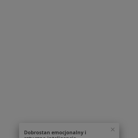
Polityka prywatności pacjentów
Polityka prywatności profesjonalistów
Polityka prywatności dla profesjonalistów, których
dane pozyskaliśmy samodzielnie
Polityka cookies
Jak działają wyniki wyszukiwania
Dostępność
O nas
Praca
Rekrutujemy!
Partnerzy
Centrum prasowe
Kontakt
Dla pacjentów
Lekarze
Placówki medyczne
Pytania i odpowiedzi
Dobrostan emocjonalny i
Usługi i zabiegi