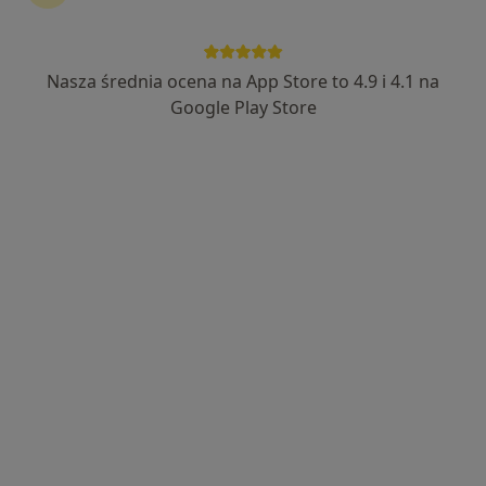
dr n. med. Anna Dąbrowska
·
Więcej
Endokrynolog, Internista
Nasza średnia ocena na App Store to 4.9 i 4.1 na
73 opinie
Google Play Store
Orkana 7, Lublin
•
Mapa
Luxmed Lublin - Orkana
Konsultacja endokrynologiczna
250 zł
Specjalista nie oferuje umawiania online pod tym adresem.
Poproś o wizytę