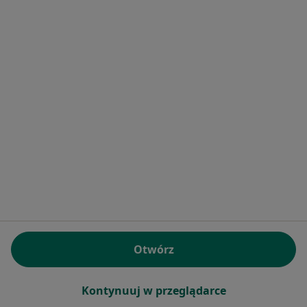
15 opinii
Jutrzenki 4, Lublin
•
Mapa
Niepubliczny Zakład Opieki Zdrowotnej Przychodnia Specjalistyczna "Medica"
Specjalista nie oferuje umawiania online pod tym adresem.
Poproś o wizytę
Otwórz
Przychodnia Specjalistyczna Medica
·
Więcej
Endokrynologia, Neurologia, Diabetologia
Kontynuuj w przeglądarce
55 opinii