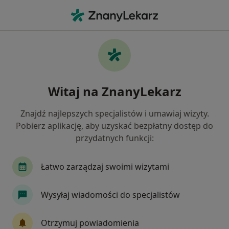
Me
Endokrynolog • Czuby, Lublin, lubelskie
Filtry
Ubezpieczenie
Mapa
Endokrynolodzy Lublin Czuby
Witaj na ZnanyLekarz
Jak działają wyniki wyszukiwania
Znajdź najlepszych specjalistów i umawiaj wizyty.
Pobierz aplikację, aby uzyskać bezpłatny dostęp do
Wybierz swoje ubezpieczenie
przydatnych funkcji:
Łatwo zarządzaj swoimi wizytami
Wysyłaj wiadomości do specjalistów
Otrzymuj powiadomienia