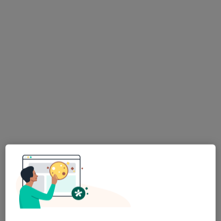
Specjaliści znajdują się poza Czuby, Lublin, lubelskie,
w obszarach bliskich Twojemu wyszukiwaniu.
dr n. med. Tomasz Łopatyński
·
Więcej
Endokrynolog
313 opinii
Kapucyńska 1A, Lublin
•
Mapa
Medical Centrum
Konsultacja endokrynologiczna
450 zł
Specjalista nie oferuje umawiania online pod tym adresem.