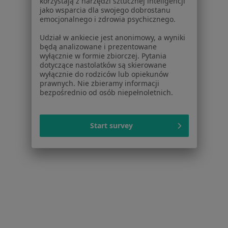
korzystają z narzędzi sztucznej inteligencji
jako wsparcia dla swojego dobrostanu
emocjonalnego i zdrowia psychicznego.
Karolina Zapalska-Pożarowska
Udział w ankiecie jest anonimowy, a wyniki
będą analizowane i prezentowane
·
Więcej
Endokrynolog, Diabetolog, Internista
wyłącznie w formie zbiorczej. Pytania
dotyczące nastolatków są skierowane
Onyksowa 10, Lublin
•
Mapa
wyłącznie do rodziców lub opiekunów
gastromed
prawnych. Nie zbieramy informacji
bezpośrednio od osób niepełnoletnich.
Specjalista nie oferuje umawiania online pod tym adresem.
Poproś o wizytę
Start survey