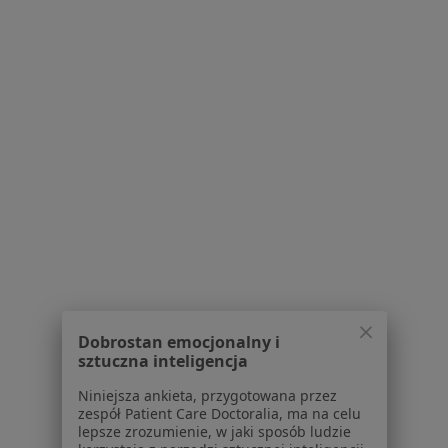
PROVIVO Specjalistyczne Centrum
Medyczne
·
Więcej
Endokrynologia, Andrologia, Ginekologia
81 opinii
Jutrzenki 10/6a, Lublin
•
Mapa
Konsultacja endokrynologiczna
Brak dostępnych specjalistów z wolnymi terminami w tym centrum medycznym.
Pokaż profil
Dobrostan emocjonalny i
sztuczna inteligencja
Niniejsza ankieta, przygotowana przez
zespół Patient Care Doctoralia, ma na celu
lepsze zrozumienie, w jaki sposób ludzie