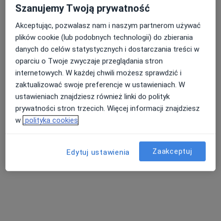
Poproś o wizytę
Szanujemy Twoją prywatność
Akceptując, pozwalasz nam i naszym partnerom używać
plików cookie (lub podobnych technologii) do zbierania
danych do celów statystycznych i dostarczania treści w
oparciu o Twoje zwyczaje przeglądania stron
internetowych. W każdej chwili możesz sprawdzić i
zaktualizować swoje preferencje w ustawieniach. W
ustawieniach znajdziesz również linki do polityk
prywatności stron trzecich. Więcej informacji znajdziesz
dr n. med. Elżbieta Ryczak
w
polityka cookies
·
Więcej
Endokrynolog
22 opinie
Zaakceptuj
Edytuj ustawienia
Adres 1
Adres 2
Radziwiłłowska 5, Lublin
•
Mapa
Luxmed Lublin - Radziwiłłowska
Konsultacja endokrynologiczna
220 zł