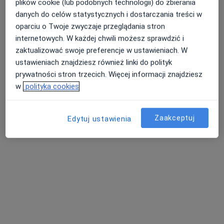
plików cookie (lub podobnych technologii) do zbierania
danych do celów statystycznych i dostarczania treści w
oparciu o Twoje zwyczaje przeglądania stron
internetowych. W każdej chwili możesz sprawdzić i
zaktualizować swoje preferencje w ustawieniach. W
ustawieniach znajdziesz również linki do polityk
Bezpieczne płatności
prywatności stron trzecich. Więcej informacji znajdziesz
lek. Michał Łuniewski
w
polityka cookies
·
Więcej
Endokrynolog
448 opinii
Zaakceptuj
Edytuj ustawienia
Adres
Online
Gęsia 3/TB.02, Lublin
•
Mapa
MRI-Lab Centrum Medyczne
Konsultacja endokrynologiczna (kolejna wizyta)
250 zł
Specjalista nie oferuje umawiania online pod tym adresem.