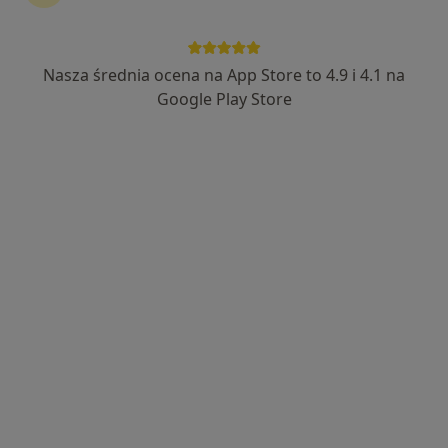
lek. Jolanta Szymanek
·
Więcej
Endokrynolog
Nasza średnia ocena na App Store to 4.9 i 4.1 na
169 opinii
Google Play Store
Strażacka 2, Opole Lubelskie
•
Mapa
Centrum Medyczne Strażacka
Konsultacja endokrynologiczna
Brak ceny
Specjalista nie oferuje umawiania online pod tym adresem.
Poproś o wizytę