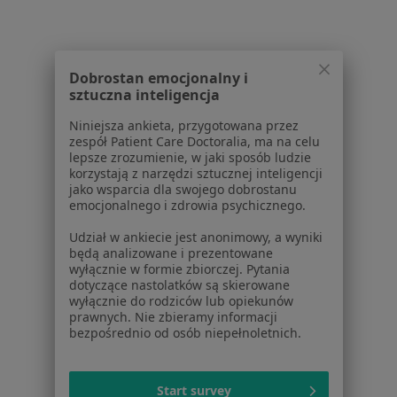
Więcej w kategorii: W pobliżu Poniatowej
Najczęstsze schorzenia
Dobrostan emocjonalny i
Choroba wieńcowa Poniatowa
sztuczna inteligencja
Choroby tarczycy Poniatowa
Niniejsza ankieta, przygotowana przez
zespół Patient Care Doctoralia, ma na celu
Cukrzyca Poniatowa
lepsze zrozumienie, w jaki sposób ludzie
korzystają z narzędzi sztucznej inteligencji
Nadczynność tarczycy Poniatowa
jako wsparcia dla swojego dobrostanu
emocjonalnego i zdrowia psychicznego.
Niedoczynność tarczycy Poniatowa
Udział w ankiecie jest anonimowy, a wyniki
Więcej (11)
będą analizowane i prezentowane
Więcej w kategorii: Najczęstsze schorzenia
wyłącznie w formie zbiorczej. Pytania
dotyczące nastolatków są skierowane
wyłącznie do rodziców lub opiekunów
prawnych. Nie zbieramy informacji
Strona Główna
Endokrynolog
Poniatowa
Zmień miasto
bezpośrednio od osób niepełnoletnich.
Start survey