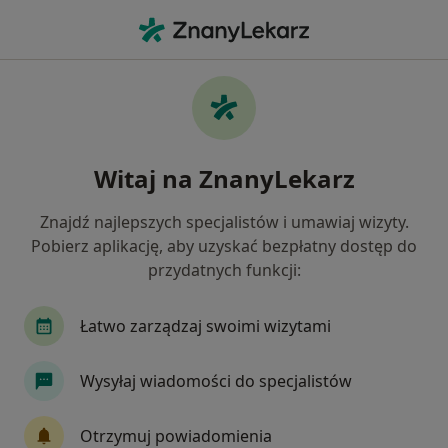
Me
Endokrynolog • Poniatowa, lubelskie
Filtry
Ubezpieczenie
Mapa
Polecani endokrynolodzy w Poniatowej
Witaj na ZnanyLekarz
Jak działają wyniki wyszukiwania
Znajdź najlepszych specjalistów i umawiaj wizyty.
Pobierz aplikację, aby uzyskać bezpłatny dostęp do
Wybierz swoje ubezpieczenie
przydatnych funkcji:
Łatwo zarządzaj swoimi wizytami
Wysyłaj wiadomości do specjalistów
Otrzymuj powiadomienia