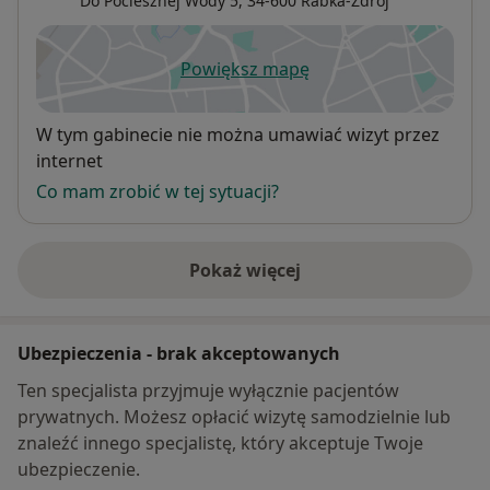
Do Pociesznej Wody 5,
34-600
Rabka-Zdrój
Powiększ mapę
otwiera się w nowej karcie
Dostępność
W tym gabinecie nie można umawiać wizyt przez
internet
Co mam zrobić w tej sytuacji?
Pokaż więcej
o adresie
Ubezpieczenia - brak akceptowanych
Ten specjalista przyjmuje wyłącznie pacjentów
prywatnych. Możesz opłacić wizytę samodzielnie lub
znaleźć innego specjalistę, który akceptuje Twoje
ubezpieczenie.