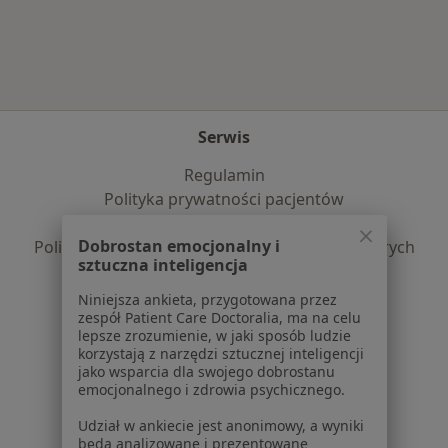
Więcej w kategorii: Najczęście leczone chorob
Serwis
Regulamin
Polityka prywatności pacjentów
Polityka prywatności profesjonalistów
Dobrostan emocjonalny i
Polityka prywatności dla profesjonalistów, których
sztuczna inteligencja
dane pozyskaliśmy samodzielnie
Polityka cookies
Niniejsza ankieta, przygotowana przez
zespół Patient Care Doctoralia, ma na celu
Jak działają wyniki wyszukiwania
lepsze zrozumienie, w jaki sposób ludzie
Dostępność
korzystają z narzędzi sztucznej inteligencji
O nas
jako wsparcia dla swojego dobrostanu
emocjonalnego i zdrowia psychicznego.
Praca
Rekrutujemy!
Partnerzy
Udział w ankiecie jest anonimowy, a wyniki
Centrum prasowe
będą analizowane i prezentowane