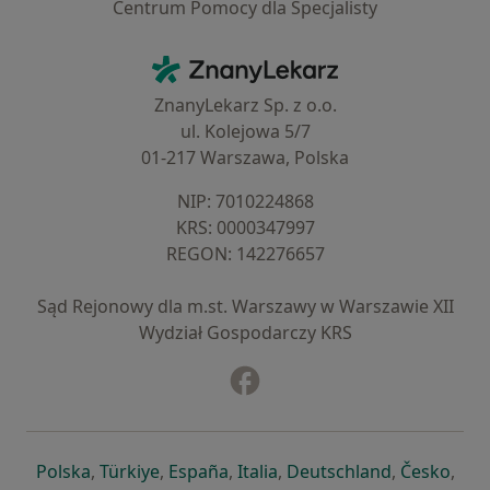
Centrum Pomocy dla Specjalisty
Kontakt
ZnanyLekarz - Strona główna
ZnanyLekarz Sp. z o.o.
ul. Kolejowa 5/7
01-217 Warszawa, Polska
NIP: ⁠7010224868
KRS: ⁠0000347997
REGON: ⁠142276657
Sąd Rejonowy dla m.st. Warszawy w Warszawie XII
Wydział Gospodarczy KRS
Facebook
otwiera się w nowej karcie
otwiera się w nowej karcie
otwiera się w nowej karcie
otwiera się w nowej karcie
otwiera się w nowej karci
otwiera się
otwi
Polska
,
Türkiye
,
España
,
Italia
,
Deutschland
,
Česko
,