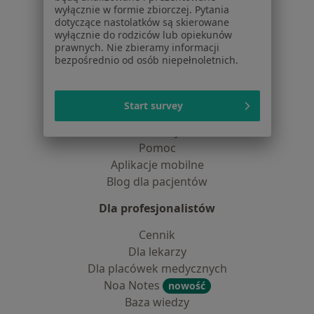
wyłącznie w formie zbiorczej. Pytania
Kontakt
dotyczące nastolatków są skierowane
wyłącznie do rodziców lub opiekunów
Dla pacjentów
prawnych. Nie zbieramy informacji
bezpośrednio od osób niepełnoletnich.
Lekarze
Placówki medyczne
Pytania i odpowiedzi
Start survey
Usługi i zabiegi
Choroby
Pomoc
Aplikacje mobilne
Blog dla pacjentów
Dla profesjonalistów
Cennik
Dla lekarzy
Dla placówek medycznych
Noa Notes
nowość
Baza wiedzy