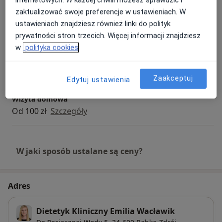
zaktualizować swoje preferencje w ustawieniach. W
Analiza stanu odżywienia
ustawieniach znajdziesz również linki do polityk
Od 50 zł
Szczegóły
prywatności stron trzecich. Więcej informacji znajdziesz
w
polityka cookies
Konsultacja dietetyczna (kolejna wizyta)
Od 50 zł
Szczegóły
Zaakceptuj
Edytuj ustawienia
Wizyta domowa
Od 100 zł
Szczegóły
W jaki sposób ustalane są ceny?
Adres
Dietetyk Kliniczny Emilia Wacławik