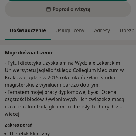
Poproś o wizytę
Doświadczenie
Usługi i ceny
Adresy
Ubezpi
Moje doświadczenie
- Tytuł dietetyka uzyskałam na Wydziale Lekarskim
Uniwersytetu Jagiellońskiego Collegium Medicum w
Krakowie, gdzie w 2015 roku ukończyłam studia
magisterskie z wynikiem bardzo dobrym.
- Tematem mojej pracy dyplomowej była: „Ocena
częstości błędów żywieniowych i ich związek z masą
ciała oraz kontrolą glikemii u dorosłych chorych z
O mnie
cukrzycą typu 1 leczonych za pomocą osobistej pompy
więcej
insulinowej”.
Zakres porad
- Od grudnia 2015 roku prowadzę własną poradnię -
Dietetyk kliniczny
Centrum Dietetyki i Treningu, która ma już szereg