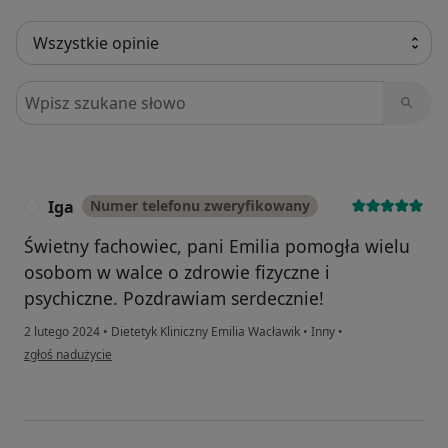
Szukaj w opiniach
Iga
Numer telefonu zweryfikowany
I
Świetny fachowiec, pani Emilia pomogła wielu
osobom w walce o zdrowie fizyczne i
psychiczne. Pozdrawiam serdecznie!
2 lutego 2024
•
Dietetyk Kliniczny Emilia Wacławik
•
Inny
•
w opinii użytkownika Iga
zgłoś nadużycie