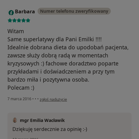
Barbara
Numer telefonu zweryfikowany
B
Witam
Same superlatywy dla Pani Emilki !!!!
Idealnie dobrana dieta do upodobań pacjenta,
zawsze służy dobrą radą w momentach
kryzysowych :) fachowe doradztwo poparte
przykładami i doświadczeniem a przy tym
bardzo miła i pozytywna osoba.
Polecam :)
w opinii użytkownika Barbara
7 marca 2016
•
•
•
zgłoś nadużycie
mgr Emilia Wacławik
Dziękuję serdecznie za opinię :-)