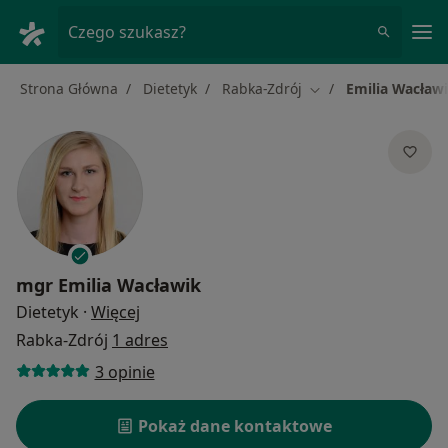
Me
Czego szukasz?
Strona Główna
Dietetyk
Rabka-Zdrój
Emilia Wacław
Zmień miasto
mgr
Emilia Wacławik
O specjalizacjach
Dietetyk
·
Więcej
Rabka-Zdrój
1 adres
3 opinie
Pokaż dane kontaktowe