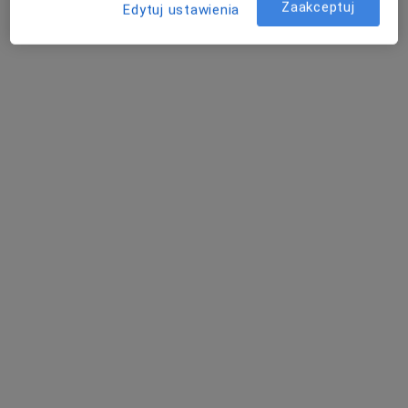
Zaakceptuj
Adres
Edytuj ustawienia
Ginekologia Buszkiewicz
Pionierów 1B,
66-400
Gorzów Wielkopolski
Powiększ mapę
otwiera się w nowej karcie
Dostępność
Pokaż kalendarz
Telefon
570 01...
Pokaż numer telefonu
Pokaż więcej
o adresie