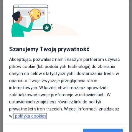
400 zł
Szczegóły
Konsultacja ginekologiczna + USG
Umów wizytę
Od 400 zł
Szczegóły
Konsultacja ginekologiczna + USG +
Szanujemy Twoją prywatność
cytologia
Umów wizytę
480 zł
Szczegóły
Akceptując, pozwalasz nam i naszym partnerom używać
plików cookie (lub podobnych technologii) do zbierania
Posiew GBS
danych do celów statystycznych i dostarczania treści w
Umów wizytę
150 zł
Szczegóły
oparciu o Twoje zwyczaje przeglądania stron
internetowych. W każdej chwili możesz sprawdzić i
zaktualizować swoje preferencje w ustawieniach. W
+ 6 usług
ustawieniach znajdziesz również linki do polityk
prywatności stron trzecich. Więcej informacji znajdziesz
W jaki sposób ustalane są ceny?
w
polityka cookies