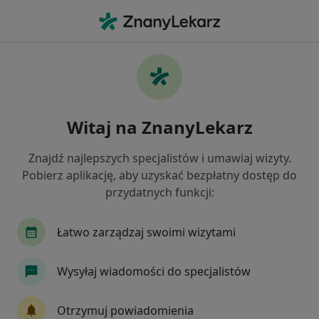
Me
Czego szukasz?
Strona Główna
Ginekolog
Gorzów Wielkopolski
Elżb
Zmień mia
Witaj na ZnanyLekarz
Znajdź najlepszych specjalistów i umawiaj wizyty.
Pobierz aplikację, aby uzyskać bezpłatny dostęp do
przydatnych funkcji:
lek.
Elżbieta Piotrowska
O specjalizacja
W trakcie specjalizacji (Ginekolog)
·
Więcej
Łatwo zarządzaj swoimi wizytami
Gorzów Wielkopolski
1 adres
Nr PWZ: 2642225
Wysyłaj wiadomości do specjalistów
40 opinii
Otrzymuj powiadomienia