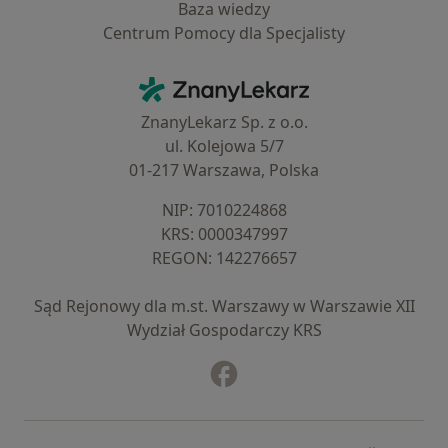
Baza wiedzy
Centrum Pomocy dla Specjalisty
Kontakt
ZnanyLekarz - Strona główna
ZnanyLekarz Sp. z o.o.
ul. Kolejowa 5/7
01-217 Warszawa, Polska
NIP: ⁠7010224868
KRS: ⁠0000347997
REGON: ⁠142276657
Sąd Rejonowy dla m.st. Warszawy w Warszawie XII
Wydział Gospodarczy KRS
Facebook
otwiera się w nowej karcie