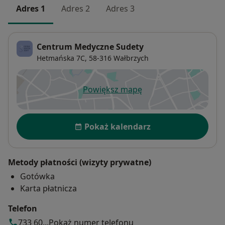
Adres 1
Adres 2
Adres 3
Centrum Medyczne Sudety
Hetmańska 7C,
58-316
Wałbrzych
Powiększ mapę
otwiera się w nowej karcie
Dostępność
Pokaż kalendarz
Metody płatności (wizyty prywatne)
Gotówka
Karta płatnicza
Telefon
733 60...
Pokaż numer telefonu