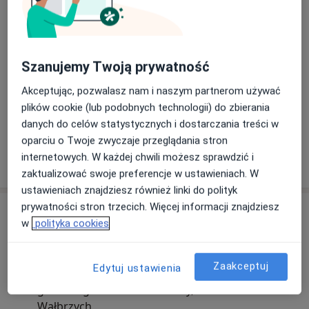
Szanujemy Twoją prywatność
Akceptując, pozwalasz nam i naszym partnerom używać
plików cookie (lub podobnych technologii) do zbierania
Zobacz galerię (2)
danych do celów statystycznych i dostarczania treści w
oparciu o Twoje zwyczaje przeglądania stron
internetowych. W każdej chwili możesz sprawdzić i
Pokaż więcej
o doświadczeniu
zaktualizować swoje preferencje w ustawieniach. W
ustawieniach znajdziesz również linki do polityk
prywatności stron trzecich. Więcej informacji znajdziesz
Aktualności
w
polityka cookies
lek. Elżbieta Kołodziejek-Moskwiak
Hetmańska 7C, 58-316 Wałbrzych
Zaakceptuj
Edytuj ustawienia
Od 15.05 zapraszam na konsultacje
ginekologiczne do CM Sudety, ul. Hetmańska 7c -
Wałbrzych