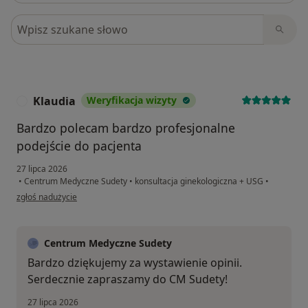
Szukaj w opiniach
Klaudia
Weryfikacja wizyty
K
Bardzo polecam bardzo profesjonalne
podejście do pacjenta
27 lipca 2026
•
Centrum Medyczne Sudety
•
konsultacja ginekologiczna + USG
•
w opinii użytkownika Klaudia
zgłoś nadużycie
Centrum Medyczne Sudety
Bardzo dziękujemy za wystawienie opinii.
Serdecznie zapraszamy do CM Sudety!
27 lipca 2026