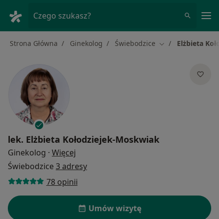
Me
Czego szukasz?
Strona Główna
Ginekolog
Świebodzice
Elżbieta Ko
Zmień miasto
lek.
Elżbieta Kołodziejek-Moskwiak
O specjalizacjach
Ginekolog
·
Więcej
Świebodzice
3 adresy
78 opinii
Umów wizytę