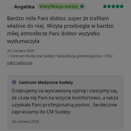
Angelika
Weryfikacja wizyty
A
Bardzo miła Pani doktor, super że trafiłam
właśnie do niej. Wizyta przebiegła w bardzo
miłej atmosferze Pani doktor wszystko
wytłumaczyła
26 czerwca 2026
•
Centrum Medyczne Sudety
•
konsultacja ginekologiczna + USG
•
w opinii użytkownika Angelika
zgłoś nadużycie
Centrum Medyczne Sudety
Dziękujemy za wystawioną opinię i cieszymy się,
że czuła się Pani na wizycie komfortowo, a także
uzyskała Pani profesjonalną pomoc. Serdecznie
zapraszamy do CM Sudety
26 czerwca 2026