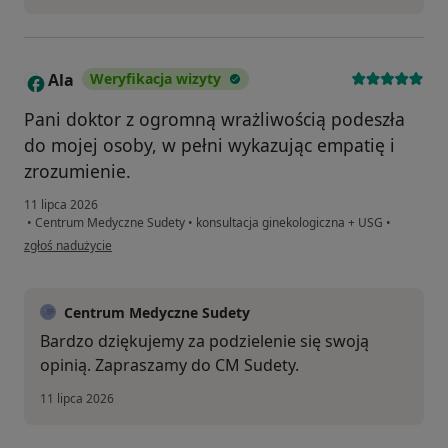
Ala
Weryfikacja wizyty
A
Pani doktor z ogromną wrażliwością podeszła
do mojej osoby, w pełni wykazując empatię i
zrozumienie.
11 lipca 2026
•
Centrum Medyczne Sudety
•
konsultacja ginekologiczna + USG
•
w opinii użytkownika Ala
zgłoś nadużycie
Centrum Medyczne Sudety
Bardzo dziękujemy za podzielenie się swoją
opinią. Zapraszamy do CM Sudety.
11 lipca 2026