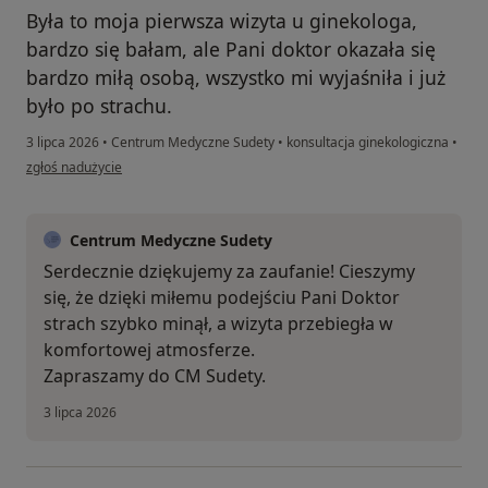
Była to moja pierwsza wizyta u ginekologa,
bardzo się bałam, ale Pani doktor okazała się
bardzo miłą osobą, wszystko mi wyjaśniła i już
było po strachu.
3 lipca 2026
•
Centrum Medyczne Sudety
•
konsultacja ginekologiczna
•
w opinii użytkownika Julia
zgłoś nadużycie
Centrum Medyczne Sudety
Serdecznie dziękujemy za zaufanie! Cieszymy
się, że dzięki miłemu podejściu Pani Doktor
strach szybko minął, a wizyta przebiegła w
komfortowej atmosferze.
Zapraszamy do CM Sudety.
3 lipca 2026