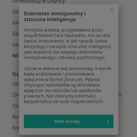
Ginekolodzy w Legnicy
Ginekolodzy w Wałbrzychu
Dobrostan emocjonalny i
sztuczna inteligencja
Ginekolodzy w Jeleniej Górze
Niniejsza ankieta, przygotowana przez
Ginekolodzy w Świdnicy
zespół Patient Care Doctoralia, ma na celu
lepsze zrozumienie, w jaki sposób ludzie
Ginekolodzy w Bielanach Wrocławskich
korzystają z narzędzi sztucznej inteligencji
jako wsparcia dla swojego dobrostanu
Więcej (14)
emocjonalnego i zdrowia psychicznego.
Więcej w kategorii: W pobliżu Świebodzic
Udział w ankiecie jest anonimowy, a wyniki
Najczęście leczone choroby
będą analizowane i prezentowane
wyłącznie w formie zbiorczej. Pytania
Choroby ginekologiczne w Świebodzicach
dotyczące nastolatków są skierowane
wyłącznie do rodziców lub opiekunów
Choroby narządów płciowych w Świebodzicach
prawnych. Nie zbieramy informacji
bezpośrednio od osób niepełnoletnich.
Choroby szyjki macicy w Świebodzicach
Bolesne miesiączkowanie w Świebodzicach
Start survey
Endometrioza w Świebodzicach