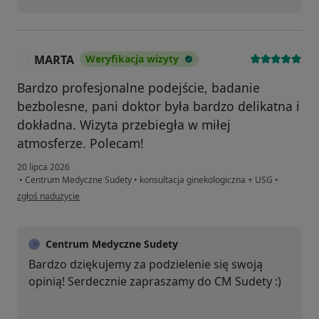
MARTA
Weryfikacja wizyty
M
Bardzo profesjonalne podejście, badanie
bezbolesne, pani doktor była bardzo delikatna i
dokładna. Wizyta przebiegła w miłej
atmosferze. Polecam!
20 lipca 2026
•
Centrum Medyczne Sudety
•
konsultacja ginekologiczna + USG
•
w opinii użytkownika MARTA
zgłoś nadużycie
Centrum Medyczne Sudety
Bardzo dziękujemy za podzielenie się swoją
opinią! Serdecznie zapraszamy do CM Sudety :)