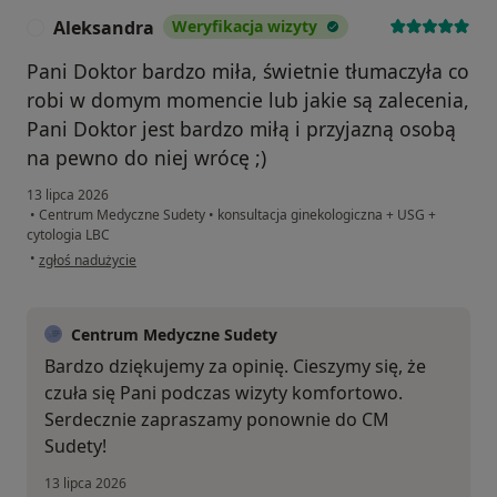
Aleksandra
Weryfikacja wizyty
A
Pani Doktor bardzo miła, świetnie tłumaczyła co
robi w domym momencie lub jakie są zalecenia,
Pani Doktor jest bardzo miłą i przyjazną osobą
na pewno do niej wrócę ;)
13 lipca 2026
•
Centrum Medyczne Sudety
•
konsultacja ginekologiczna + USG +
cytologia LBC
w opinii użytkownika Aleksandra
•
zgłoś nadużycie
Centrum Medyczne Sudety
Bardzo dziękujemy za opinię. Cieszymy się, że
czuła się Pani podczas wizyty komfortowo.
Serdecznie zapraszamy ponownie do CM
Sudety!
13 lipca 2026