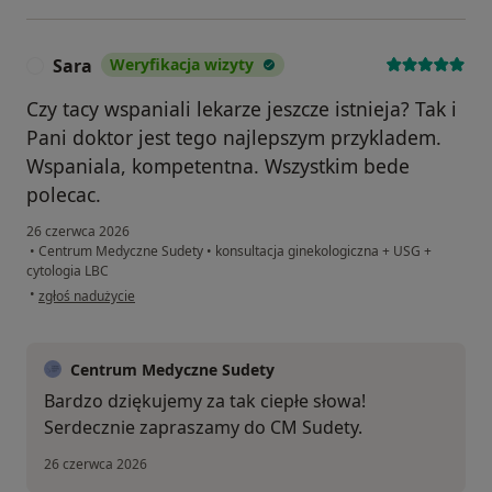
Sara
Weryfikacja wizyty
S
Czy tacy wspaniali lekarze jeszcze istnieja? Tak i
Pani doktor jest tego najlepszym przykladem.
Wspaniala, kompetentna. Wszystkim bede
polecac.
26 czerwca 2026
•
Centrum Medyczne Sudety
•
konsultacja ginekologiczna + USG +
cytologia LBC
w opinii użytkownika Sara
•
zgłoś nadużycie
Centrum Medyczne Sudety
Bardzo dziękujemy za tak ciepłe słowa!
Serdecznie zapraszamy do CM Sudety.
26 czerwca 2026