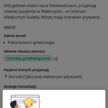
Mój gabinet mieści się w Świebodzicach, przyjmuję
również pacjentki w Wałbrzychu - w Centrum
Medycznym Sudety. Wizyty mają charakter prywatny.
O mnie
więcej
Zakres porad
Położnictwo i ginekologia
Główne obszary pomocy
a11y_sr_more_diseases
Choroby ginekologiczne
+5
Pacjenci których przyjmuję
Dorośli (Tylko pod niektórymi adresami)
Rodzaje konsultacji
Stacjonarne
Zobacz lokalizacje (1)
Zdjęcia i filmy