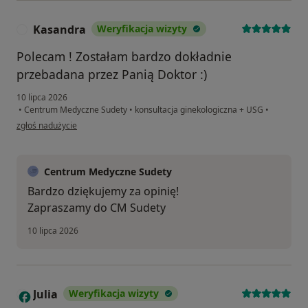
Kasandra
Weryfikacja wizyty
K
Polecam ! Zostałam bardzo dokładnie
przebadana przez Panią Doktor :)
10 lipca 2026
•
Centrum Medyczne Sudety
•
konsultacja ginekologiczna + USG
•
w opinii użytkownika Kasandra
zgłoś nadużycie
Centrum Medyczne Sudety
Bardzo dziękujemy za opinię!
Zapraszamy do CM Sudety
10 lipca 2026
Julia
Weryfikacja wizyty
J