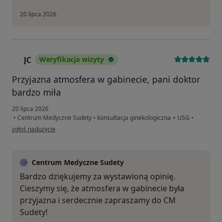
20 lipca 2026
JC
Weryfikacja wizyty
J
Przyjazna atmosfera w gabinecie, pani doktor
bardzo miła
20 lipca 2026
•
Centrum Medyczne Sudety
•
konsultacja ginekologiczna + USG
•
w opinii użytkownika JC
zgłoś nadużycie
Centrum Medyczne Sudety
Bardzo dziękujemy za wystawioną opinię.
Cieszymy się, że atmosfera w gabinecie była
przyjazna i serdecznie zapraszamy do CM
Sudety!