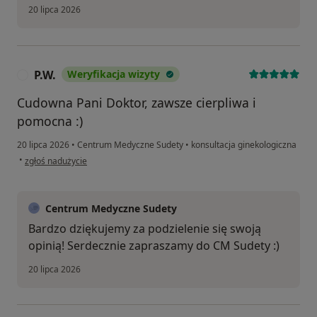
20 lipca 2026
P.W.
Weryfikacja wizyty
P
Cudowna Pani Doktor, zawsze cierpliwa i
pomocna :)
20 lipca 2026
•
Centrum Medyczne Sudety
•
konsultacja ginekologiczna
w opinii użytkownika P.W.
•
zgłoś nadużycie
Centrum Medyczne Sudety
Bardzo dziękujemy za podzielenie się swoją
opinią! Serdecznie zapraszamy do CM Sudety :)
20 lipca 2026