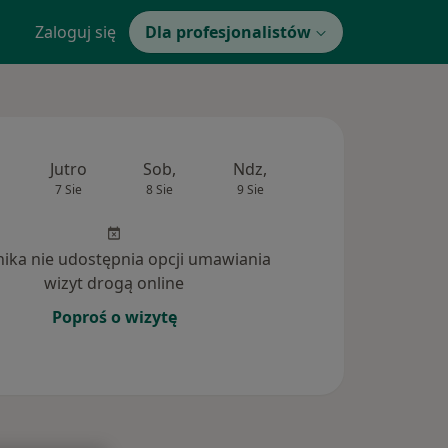
Zaloguj się
Dla profesjonalistów
Jutro
Sob,
Ndz,
Pon,
Wt,
7 Sie
8 Sie
9 Sie
10 Sie
11 Si
inika nie udostępnia opcji umawiania
wizyt drogą online
Poproś o wizytę