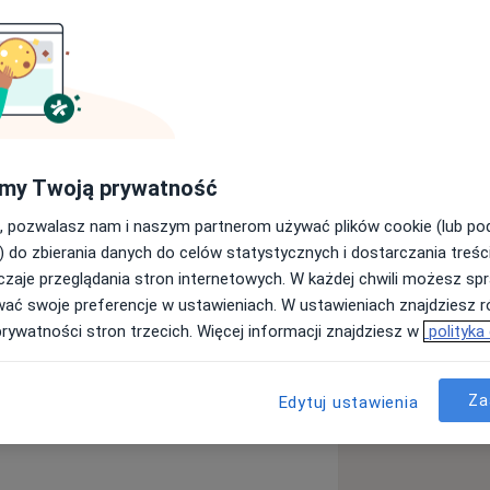
nego, która z pasją i
j opieki nad pacjentami z
becnie realizuje szkolenie
łych w Szpitalu Specjalistycznym w
w rezydenturze umożliwiło rozwój
my Twoją prywatność
ii, przy czym kładzie duży nacisk na
, pozwalasz nam i naszym partnerom używać plików cookie (lub p
a oraz budowanie trwałych relacji z
) do zbierania danych do celów statystycznych i dostarczania treśc
się i aktualizuje wiedzę, m.in. poprzez
zaje przeglądania stron internetowych. W każdej chwili możesz spr
nowszych badań, udział w kursach
wać swoje preferencje w ustawieniach. W ustawieniach znajdziesz ró
olistyczne podejście do zdrowia
prywatności stron trzecich. Więcej informacji znajdziesz w
polityka
ty biologiczne, jak i
a afektywna dwubiegunowa
Za
more_diseases
Edytuj ustawienia