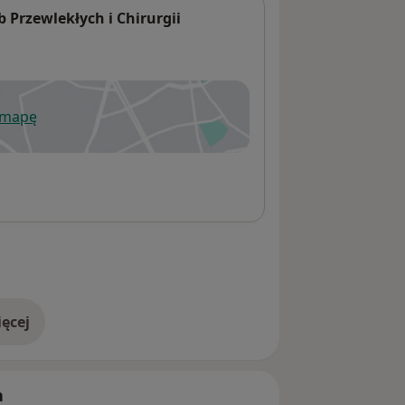
 Przewlekłych i Chirurgii
 mapę
wiera się w nowej karcie
ęcej
adresie
h