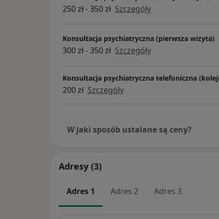
i ogólna, dermatologia, diabetologia, 
250 zł - 350 zł
Szczegóły
endokrynologia, fizjoterapia, ginekolo
hematologia, interna, kardiologia, lar
Konsultacja psychiatryczna (pierwsza wizyta)
medycyna estetyczna, medycyna pracy
300 zł - 350 zł
Szczegóły
neurologia, okulistyka, onkologia, opt
ortodoncja, ortopedia, pediatria, podo
poradnia leczenia bólu, poradnia lecz
Konsultacja psychiatryczna telefoniczna (kolej
przewlekłych, poradnia leczenia stopy
200 zł
Szczegóły
cukrzycowej, pracownia USG, psychiat
psychologia, reumatologia, stomatolog
urologia. W placówce w Świętochłowic
W jaki sposób ustalane są ceny?
też punkt pobrań oraz pracownia radi
stomatologicznej. Do zobaczenia w C
:)
Adresy (3)
Adres 1
Adres 2
Adres 3