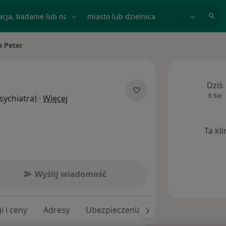
acja, badanie lub nazwisko
miasto lub dzielnica
a Peter
sto
Dziś
6 Sie
O specjalizacjach
Psychiatra)
·
Więcej
Ta kl
Wyślij wiadomość
i i ceny
Adresy
Ubezpieczenia
Opinie (25)