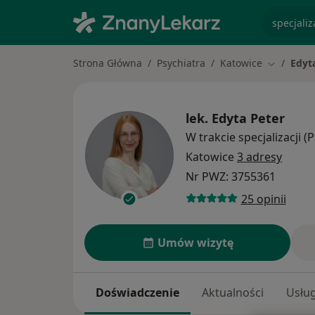
specjaliz
Strona Główna
Psychiatra
Katowice
Edyt
Zmień mia
lek.
Edyta Peter
W trakcie specjalizacji (
Katowice
3 adresy
Nr PWZ: 3755361
25 opinii
Umów wizytę
Doświadczenie
Aktualności
Usług