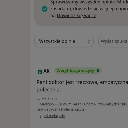
Sprawdzamy wszystkie opinie. Mode
zasadami, dowiedz się więcej o opin
Dowiedz się w
na
Dowiedz się więcej
Szukaj w opi
AK
Weryfikacja wizyty
A
Pani doktor jest rzeczowa, empatyczna
polecenia.
27 maja 2026
•
Mediqpol - Centrum Terapii Chorób Przewlekłych i Chiru
psychiatryczna (kolejna wizyta)
w opinii użytkownika AK
•
zgłoś nadużycie