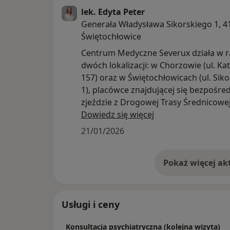
lek. Edyta Peter
Generała Władysława Sikorskiego 1, 4
Świętochłowice
Centrum Medyczne Severux działa w 
dwóch lokalizacji: w Chorzowie (ul. Ka
157) oraz w Świętochłowicach (ul. Sik
1), placówce znajdującej się bezpośre
zjeździe z Drogowej Trasy Średnicowej
naszych specjalistów liczy ponad 100 o
Dowiedz się więcej
stale się powiększa. To fantastyczni lud
21/01/2026
kompetentni i empatyczni, traktujący 
szacunkiem i troską. Znajdziesz u nas 
szybkie terminy konsultacji, aparaturę
medyczną najwyższej jakości, umiark
ceny, łatwy dojazd i duży osobny parki
Zapraszamy do skorzystania z prywat
Usługi i ceny
konsultacji w następujących specjalno
alergologia, akupunktura, chirurgia 
Konsultacja psychiatryczna (kolejna wizyta)