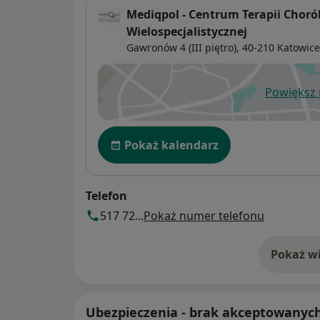
Mediqpol - Centrum Terapii Chorób
Wielospecjalistycznej
Gawronów 4 (III piętro),
40-210
Katowice
Powiększ
ot
Dostępność
Pokaż kalendarz
Telefon
517 72...
Pokaż numer telefonu
Pokaż wi
o 
Ubezpieczenia - brak akceptowanyc