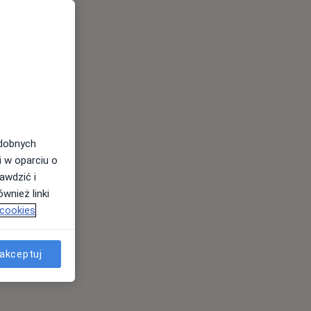
odobnych
i w oparciu o
awdzić i
wnież linki
 cookies
akceptuj