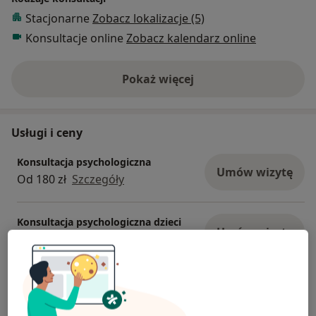
Stacjonarne
Zobacz lokalizacje (5)
Konsultacje online
Zobacz kalendarz online
Pokaż więcej
o doświadczeniu
Usługi i ceny
Konsultacja psychologiczna
Umów wizytę
Od 180 zł
Szczegóły
Konsultacja psychologiczna dzieci
Umów wizytę
180 zł - 250 zł
Szczegóły
Interwencja kryzysowa online
Umów wizytę
200 zł
Szczegóły