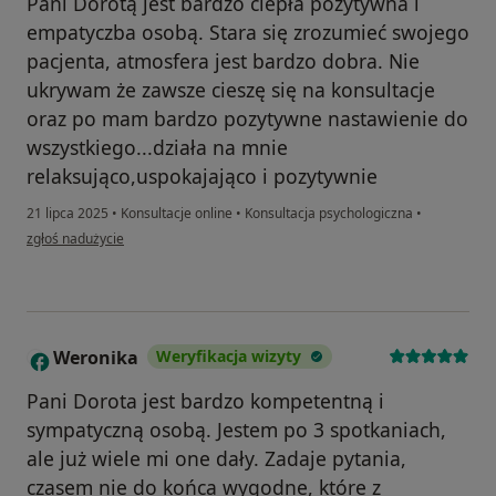
Pani Dorotą jest bardzo ciepła pozytywna i
empatyczba osobą. Stara się zrozumieć swojego
pacjenta, atmosfera jest bardzo dobra. Nie
ukrywam że zawsze cieszę się na konsultacje
oraz po mam bardzo pozytywne nastawienie do
wszystkiego...działa na mnie
relaksująco,uspokajająco i pozytywnie
21 lipca 2025
•
Konsultacje online
•
Konsultacja psychologiczna
•
w opinii użytkownika Barbara
zgłoś nadużycie
Weronika
Weryfikacja wizyty
W
Pani Dorota jest bardzo kompetentną i
sympatyczną osobą. Jestem po 3 spotkaniach,
ale już wiele mi one dały. Zadaje pytania,
czasem nie do końca wygodne, które z