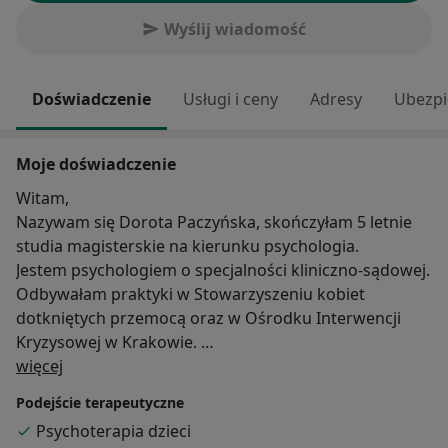
Wyślij wiadomość
Doświadczenie
Usługi i ceny
Adresy
Ubezpi
Moje doświadczenie
Witam,
Nazywam się Dorota Paczyńska, skończyłam 5 letnie
studia magisterskie na kierunku psychologia.
Jestem psychologiem o specjalności kliniczno-sądowej.
Odbywałam praktyki w Stowarzyszeniu kobiet
dotkniętych przemocą oraz w Ośrodku Interwencji
Kryzysowej w Krakowie.
O mnie
Przyjmuje pacjentów cierpiących na różne dolegliwości
więcej
( stres, fobia społeczna, zaburzenia emocjonalne,
Podejście terapeutyczne
zaburzenia nastroju, kryzys zawodu, niskie poczucie
Psychoterapia dzieci
własnej wartości, kryzys życiowy, śmierć bliskiej osoby,