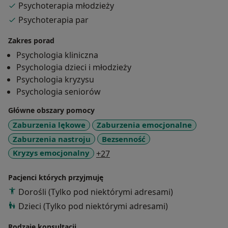
Psychoterapia młodzieży
problemy w związku, utrzymujący się zły nastrój,
problemy z kontrolowaniem własnych emocji).
Psychoterapia par
Zakres porad
Psychologia kliniczna
Psychologia dzieci i młodzieży
Psychologia kryzysu
Psychologia seniorów
Główne obszary pomocy
Zaburzenia lękowe
Zaburzenia emocjonalne
Zaburzenia nastroju
Bezsenność
a11y_sr_more_diseases
Kryzys emocjonalny
+27
Pacjenci których przyjmuję
Dorośli (Tylko pod niektórymi adresami)
Dzieci (Tylko pod niektórymi adresami)
Rodzaje konsultacji