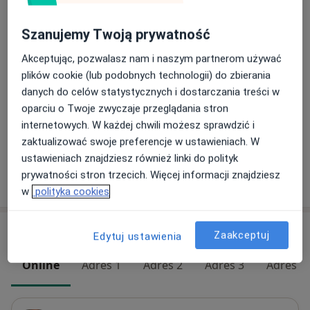
Konsultacja online
Szanujemy Twoją prywatność
Umów wizytę
200 zł
Szczegóły
Akceptując, pozwalasz nam i naszym partnerom używać
plików cookie (lub podobnych technologii) do zbierania
Konsultacja przez telefon
danych do celów statystycznych i dostarczania treści w
Umów wizytę
200 zł
Szczegóły
oparciu o Twoje zwyczaje przeglądania stron
internetowych. W każdej chwili możesz sprawdzić i
+ 11 usług
zaktualizować swoje preferencje w ustawieniach. W
ustawieniach znajdziesz również linki do polityk
prywatności stron trzecich. Więcej informacji znajdziesz
W jaki sposób ustalane są ceny?
w
polityka cookies
Adresy (6)
Zaakceptuj
Edytuj ustawienia
Online
Adres 1
Adres 2
Adres 3
Adres 4