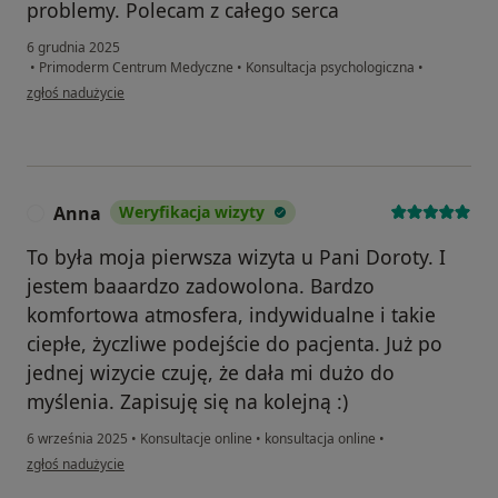
problemy. Polecam z całego serca
6 grudnia 2025
•
Primoderm Centrum Medyczne
•
Konsultacja psychologiczna
•
w opinii użytkownika Moni
zgłoś nadużycie
Anna
Weryfikacja wizyty
A
To była moja pierwsza wizyta u Pani Doroty. I
jestem baaardzo zadowolona. Bardzo
komfortowa atmosfera, indywidualne i takie
ciepłe, życzliwe podejście do pacjenta. Już po
jednej wizycie czuję, że dała mi dużo do
myślenia. Zapisuję się na kolejną :)
6 września 2025
•
Konsultacje online
•
konsultacja online
•
w opinii użytkownika Anna
zgłoś nadużycie