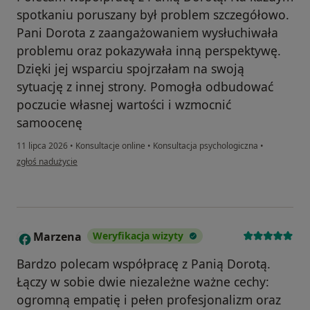
spotkaniu poruszany był problem szczegółowo.
Pani Dorota z zaangażowaniem wysłuchiwała
problemu oraz pokazywała inną perspektywę.
Dzięki jej wsparciu spojrzałam na swoją
sytuację z innej strony. Pomogła odbudować
poczucie własnej wartości i wzmocnić
samoocenę
11 lipca 2026
•
Konsultacje online
•
Konsultacja psychologiczna
•
w opinii użytkownika Klaudia
zgłoś nadużycie
Marzena
Weryfikacja wizyty
M
Bardzo polecam współpracę z Panią Dorotą.
Łączy w sobie dwie niezależne ważne cechy:
ogromną empatię i pełen profesjonalizm oraz