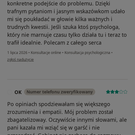
konkretne podejście do problemu. Dzięki
trafnym pytaniom i jasnym wskazówkom udało
mi się poukładać w głowie kilka ważnych i
trudnych kwestii. Jeśli szuka ktoś psychologa,
który nie marnuje czasu tylko działa tu i teraz to
trafił idealnie. Polecam z całego serca
1 lipca 2026
•
Konsultacje online
•
Konsultacja psychologiczna
•
w opinii użytkownika Marzena
zgłoś nadużycie
OK
Numer telefonu zweryfikowany
O
Po opiniach spodziewałam się większego
zrozumienia i empatii. Mój problem został
zbagatelizoway. Oczywiście innymi słowami, ale
pani kazała mi wziąć się w garść i nie