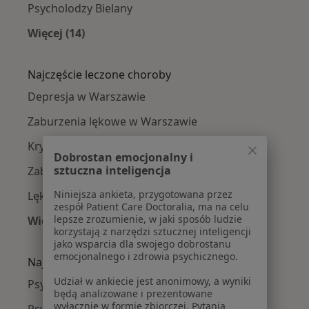
Psycholodzy Bielany
Więcej (14)
Więcej w kategorii: Psycholodzy w pobliżu
Najczęście leczone choroby
Depresja w Warszawie
Zaburzenia lękowe w Warszawie
Kryzys emocjonalny w Warszawie
Dobrostan emocjonalny i
sztuczna inteligencja
Zaburzenia nastroju w Warszawie
Niniejsza ankieta, przygotowana przez
Lęki w Warszawie
zespół Patient Care Doctoralia, ma na celu
lepsze zrozumienie, w jaki sposób ludzie
Więcej (15)
korzystają z narzędzi sztucznej inteligencji
Więcej w kategorii: Najczęście leczone chorob
jako wsparcia dla swojego dobrostanu
emocjonalnego i zdrowia psychicznego.
Najpopularniejsze ubezpieczenia
Udział w ankiecie jest anonimowy, a wyniki
Psycholodzy z Medicover w Warszawie
będą analizowane i prezentowane
wyłącznie w formie zbiorczej. Pytania