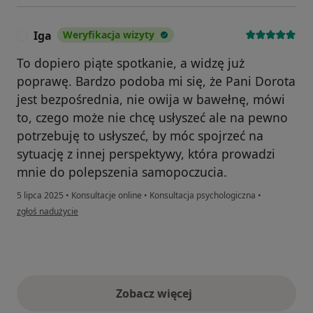
Iga
Weryfikacja wizyty
I
To dopiero piąte spotkanie, a widzę już
poprawę. Bardzo podoba mi się, że Pani Dorota
jest bezpośrednia, nie owija w bawełnę, mówi
to, czego może nie chcę usłyszeć ale na pewno
potrzebuję to usłyszeć, by móc spojrzeć na
sytuację z innej perspektywy, która prowadzi
mnie do polepszenia samopoczucia.
5 lipca 2025
•
Konsultacje online
•
Konsultacja psychologiczna
•
w opinii użytkownika Iga
zgłoś nadużycie
Zobacz więcej
opinie powyżej