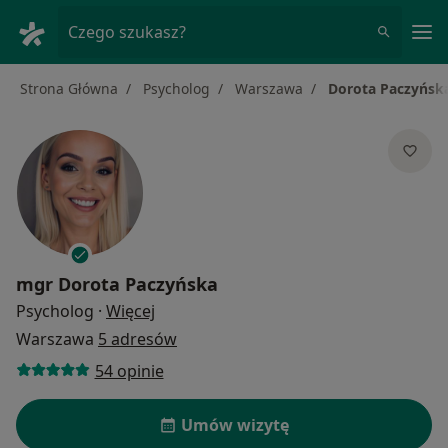
Me
Czego szukasz?
Strona Główna
Psycholog
Warszawa
Dorota Paczyńsk
mgr
Dorota Paczyńska
O specjalizacjach
Psycholog
·
Więcej
Warszawa
5 adresów
54 opinie
Umów wizytę