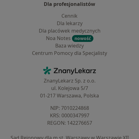
Dla profesjonalistów
Cennik
Dla lekarzy
Dla placówek medycznych
Noa Notes
nowość
Baza wiedzy
Centrum Pomocy dla Specjalisty
Kontakt
ZnanyLekarz - Strona główna
ZnanyLekarz Sp. z o.o.
ul. Kolejowa 5/7
01-217 Warszawa, Polska
NIP: ⁠7010224868
KRS: ⁠0000347997
REGON: ⁠142276657
Sąd Rejonowy dla m.st. Warszawy w Warszawie XII