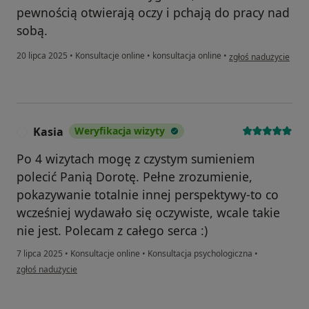
pewnością otwierają oczy i pchają do pracy nad
sobą.
w opinii użytkownika
20 lipca 2025
•
Konsultacje online
•
konsultacja online
•
zgłoś nadużycie
Kasia
Weryfikacja wizyty
K
Po 4 wizytach mogę z czystym sumieniem
polecić Panią Dorotę. Pełne zrozumienie,
pokazywanie totalnie innej perspektywy-to co
wcześniej wydawało się oczywiste, wcale takie
nie jest. Polecam z całego serca :)
7 lipca 2025
•
Konsultacje online
•
Konsultacja psychologiczna
•
w opinii użytkownika Kasia
zgłoś nadużycie