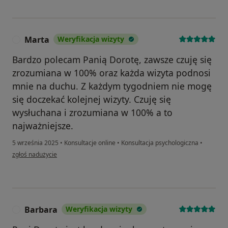
Marta
Weryfikacja wizyty
M
Bardzo polecam Panią Dorotę, zawsze czuję się
zrozumiana w 100% oraz każda wizyta podnosi
mnie na duchu. Z każdym tygodniem nie mogę
się doczekać kolejnej wizyty. Czuję się
wysłuchana i zrozumiana w 100% a to
najważniejsze.
5 września 2025
•
Konsultacje online
•
Konsultacja psychologiczna
•
w opinii użytkownika Marta
zgłoś nadużycie
Barbara
Weryfikacja wizyty
B