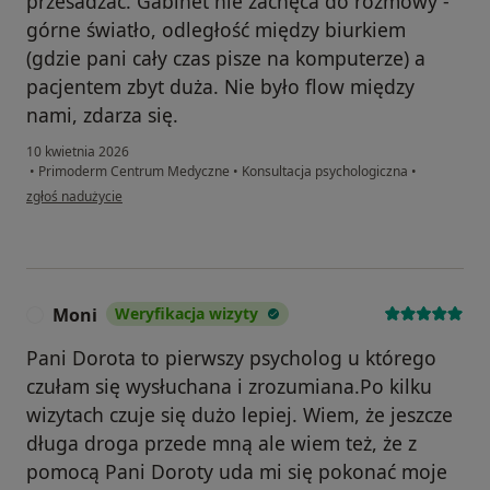
przesadzać. Gabinet nie zachęca do rozmowy -
górne światło, odległość między biurkiem
(gdzie pani cały czas pisze na komputerze) a
pacjentem zbyt duża. Nie było flow między
nami, zdarza się.
10 kwietnia 2026
•
Primoderm Centrum Medyczne
•
Konsultacja psychologiczna
•
w opinii użytkownika OK
zgłoś nadużycie
Moni
Weryfikacja wizyty
M
Pani Dorota to pierwszy psycholog u którego
czułam się wysłuchana i zrozumiana.Po kilku
wizytach czuje się dużo lepiej. Wiem, że jeszcze
długa droga przede mną ale wiem też, że z
pomocą Pani Doroty uda mi się pokonać moje