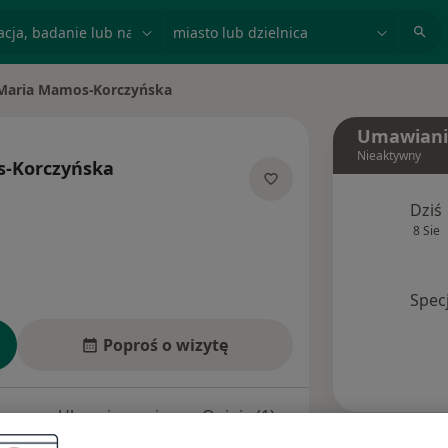
acja, badanie lub nazwisko
miasto lub dzielnica
Maria Mamos-Korczyńska
Umawiani
Nieaktywny
s-Korczyńska
ecjalizacjach
Dziś
8 Sie
Spec
Poproś o wizytę
esy
Ubezpieczenia
Opinie (1)