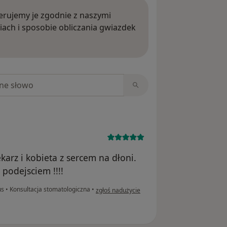
rujemy je zgodnie z naszymi
iach i sposobie obliczania gwiazdek
ięcej o opiniach
niach
karz i kobieta z sercem na dłoni.
podejsciem !!!!
w opinii użytkownika mp
us
•
Konsultacja stomatologiczna
•
zgłoś nadużycie