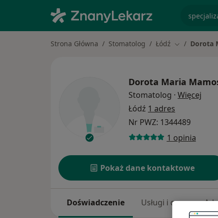
specjaliz
Strona Główna
Stomatolog
Łódź
Dorota 
Zmień miasto
Dorota Maria Mamo
O sp
Stomatolog
·
Więcej
Łódź
1 adres
Nr PWZ: 1344489
1 opinia
Pokaż dane kontaktowe
Doświadczenie
Usługi i ceny
Adr