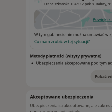
Franciszkańska 104/112 pok.8,
Bałuty
, 9
Powiększ
ot
Dostępność
W tym gabinecie nie można umawiać wizy
Co mam zrobić w tej sytuacji?
Metody płatności (wizyty prywatne)
Ubezpieczenia akceptowane pod tym a
Pokaż wi
o 
Akceptowane ubezpieczenia
Ubezpieczenia są akceptowane, ale zakres za
podczas umawiania wizyty.