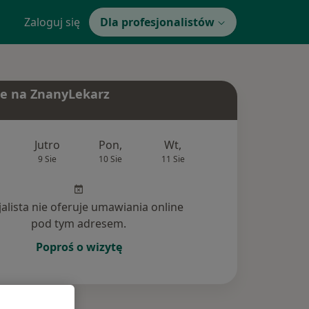
Zaloguj się
Dla profesjonalistów
e na ZnanyLekarz
Jutro
Pon,
Wt,
Śr,
Czw
9 Sie
10 Sie
11 Sie
12 Sie
13 Si
jalista nie oferuje umawiania online
pod tym adresem.
Poproś o wizytę