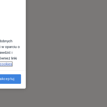
odobnych
i w oparciu o
awdzić i
wnież linki
 cookies
akceptuj