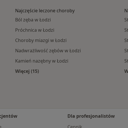
Najczęście leczone choroby
N
Ból zęba w Łodzi
S
Próchnica w Łodzi
S
Choroby miazgi w Łodzi
S
Nadwrażliwość zębów w Łodzi
S
Kamień nazębny w Łodzi
S
Więcej (15)
W
pobliżu
Więcej w kategorii: Najczęście leczone chor
cjentów
Dla profesjonalistów
e
Cennik