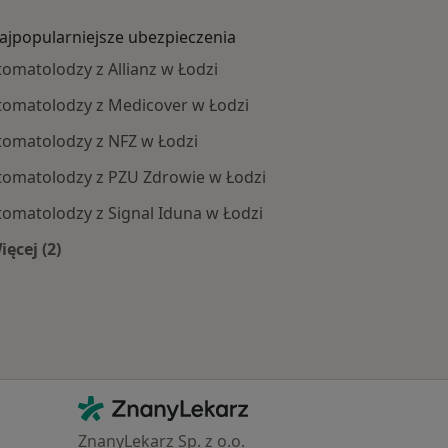
ajpopularniejsze ubezpieczenia
tomatolodzy z Allianz w Łodzi
tomatolodzy z Medicover w Łodzi
tomatolodzy z NFZ w Łodzi
tomatolodzy z PZU Zdrowie w Łodzi
tomatolodzy z Signal Iduna w Łodzi
ięcej (2)
oby
Więcej w kategorii: Najpopularniejsze ubezpieczenia
Kontakt
ZnanyLekarz - Strona główna
ZnanyLekarz Sp. z o.o.