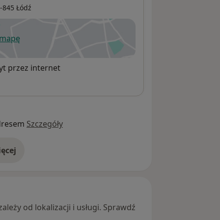
1-845
Łódź
 mapę
wiera się w nowej karcie
t przez internet
dresem
Szczegóły
ęcej
adresie
leży od lokalizacji i usługi. Sprawdź