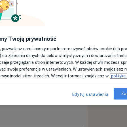
ębów
Nadwrażliwość zębów
Afta
my Twoją prywatność
, pozwalasz nam i naszym partnerom używać plików cookie (lub p
ęcej
) do zbierania danych do celów statystycznych i dostarczania treśc
doświadczeniu
zaje przeglądania stron internetowych. W każdej chwili możesz spr
wać swoje preferencje w ustawieniach. W ustawieniach znajdziesz ró
prywatności stron trzecich. Więcej informacji znajdziesz w
polityka
Za
Edytuj ustawienia