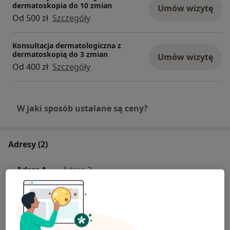
dermatoskopia do 10 zmian
Umów wizytę
Od 500 zł
Szczegóły
Konsultacja dermatologiczna z
dermatoskopią do 3 zmian
Umów wizytę
Od 400 zł
Szczegóły
W jaki sposób ustalane są ceny?
Adresy (2)
Adres 1
Adres 2
Gabinety Chirurgiczne Sowmed
Stanisława Barańczaka 1/45,
Jeżyce
, 60-537
Poznań