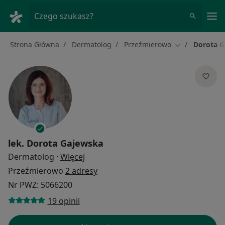
Me
Czego szukasz?
Strona Główna
Dermatolog
Przeźmierowo
Dorota G
Zmień miasto
lek.
Dorota Gajewska
O specjalizacjach
Dermatolog
·
Więcej
Przeźmierowo
2 adresy
Nr PWZ: 5066200
19 opinii