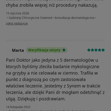
chyba zrobiła więcej niż procedury nakazują.
15 stycznia 2026
•
Gabinety Chirurgiczne Sowmed
•
konsultacja dermatologiczna
•
w opinii użytkownika Zofia
zgłoś nadużycie
Marta
Weryfikacja wizyty
M
Pani Doktor jako jedyna z 5 dermatologów u
ktorych byliśmy zleciła badanie mykologiczne
na grzyby a nie celowała w ciemno. Trafiła w
punkt z diagnozą po czym zastosowała
właściwe leczenie. Jesteśmy z Synem w trakcie
leczenia, ale dzięki Pani dr mogłam odetchnąć z
ulgą. Dziękuję i pozdrawiam.
14 listopada 2025