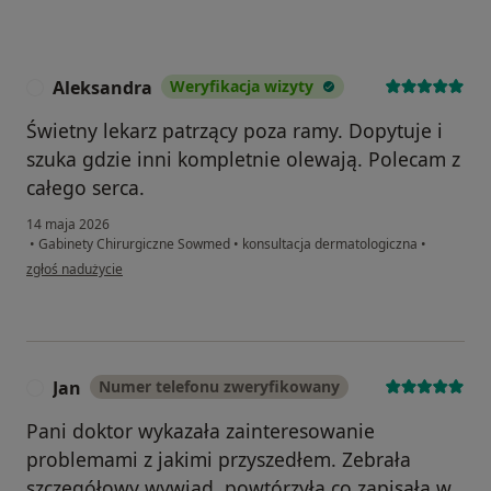
Aleksandra
Weryfikacja wizyty
A
Świetny lekarz patrzący poza ramy. Dopytuje i
szuka gdzie inni kompletnie olewają. Polecam z
całego serca.
14 maja 2026
•
Gabinety Chirurgiczne Sowmed
•
konsultacja dermatologiczna
•
w opinii użytkownika Aleksandra
zgłoś nadużycie
Jan
Numer telefonu zweryfikowany
J
Pani doktor wykazała zainteresowanie
problemami z jakimi przyszedłem. Zebrała
szczegółowy wywiad, powtórzyła co zapisała w