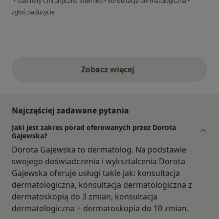
•
Gabinety Chirurgiczne Sowmed
•
konsultacja dermatologiczna
•
w opinii użytkownika Marta
zgłoś nadużycie
Zobacz więcej
opinie powyżej
Najczęściej zadawane pytania
Jaki jest zakres porad oferowanych przez Dorota
Gajewska?
Dorota Gajewska to dermatolog. Na podstawie
swojego doświadczenia i wykształcenia Dorota
Gajewska oferuje usługi takie jak: konsultacja
dermatologiczna, konsultacja dermatologiczna z
dermatoskopią do 3 zmian, konsultacja
dermatologiczna + dermatoskopia do 10 zmian.