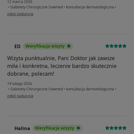
12 marca 2026
•
Gabinety Chirurgiczne Sowmed
•
konsultacja dermatologiczna
•
w opinii użytkownika Urszula
zgłoś nadużycie
ED
Weryfikacja wizyty
E
Wizyta punktualnie, Pani Doktor jak zawsze
miła i konkretna, leczenie bardzo skutecznie
dobrane, polecam!
19 lutego 2026
•
Gabinety Chirurgiczne Sowmed
•
konsultacja dermatologiczna
•
w opinii użytkownika ED
zgłoś nadużycie
Halina
Weryfikacja wizyty
H