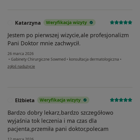
Katarzyna
Weryfikacja wizyty
K
Jestem po pierwszej wizycie,ale profesjonalizm
Pani Doktor mnie zachwycił.
26 marca 2026
•
Gabinety Chirurgiczne Sowmed
•
konsultacja dermatologiczna
•
w opinii użytkownika Katarzyna
zgłoś nadużycie
Elżbieta
Weryfikacja wizyty
E
Bardzo dobry lekarz,bardzo szczegółowo
wyjaśnia tok leczenia i ma czas dla
pacjenta,przemiła pani doktor,polecam
12 marca 2026