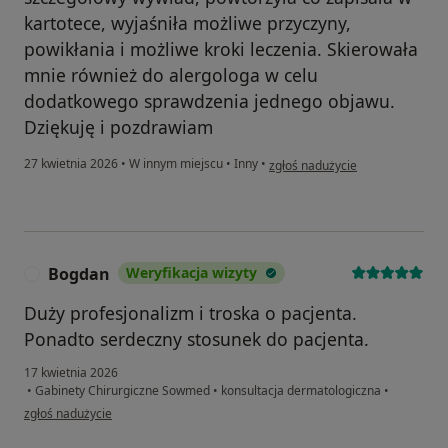
kartotece, wyjaśniła możliwe przyczyny,
powikłania i możliwe kroki leczenia. Skierowała
mnie również do alergologa w celu
dodatkowego sprawdzenia jednego objawu.
Dziękuję i pozdrawiam
w opinii użytkownika Jan
27 kwietnia 2026
•
W innym miejscu
•
Inny
•
zgłoś nadużycie
Bogdan
Weryfikacja wizyty
B
Duży profesjonalizm i troska o pacjenta.
Ponadto serdeczny stosunek do pacjenta.
17 kwietnia 2026
•
Gabinety Chirurgiczne Sowmed
•
konsultacja dermatologiczna
•
w opinii użytkownika Bogdan
zgłoś nadużycie