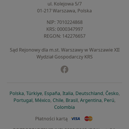
ul. Kolejowa 5/7
01-217 Warszawa, Polska
NIP: ⁠7010224868
KRS: ⁠0000347997
REGON: ⁠142276657
Sąd Rejonowy dla m.st. Warszawy w Warszawie XII
Wydział Gospodarczy KRS
Facebook
otwiera się w nowej karcie
otwiera się w nowej karcie
otwiera się w nowej karcie
otwiera się w nowej karcie
otwiera się w nowej karci
otwiera się
otwi
Polska
,
Türkiye
,
España
,
Italia
,
Deutschland
,
Česko
,
otwiera się w nowej karcie
otwiera się w nowej karcie
otwiera się w nowej karcie
otwiera się w nowej kar
otwiera się 
otwier
Portugal
,
México
,
Chile
,
Brasil
,
Argentina
,
Perú
,
otwiera się w nowej karc
Colombia
Płatności kartą