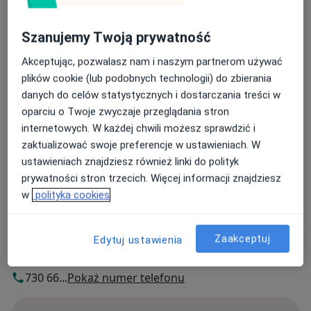
Powiększ mapę
Szanujemy Twoją prywatność
otwiera się w nowej karcie
Akceptując, pozwalasz nam i naszym partnerom używać
Dostępność
plików cookie (lub podobnych technologii) do zbierania
Pokaż kalendarz
danych do celów statystycznych i dostarczania treści w
oparciu o Twoje zwyczaje przeglądania stron
internetowych. W każdej chwili możesz sprawdzić i
zaktualizować swoje preferencje w ustawieniach. W
Płatność online akceptowana
ustawieniach znajdziesz również linki do polityk
Oszczędź swój czas przed wizytą.
prywatności stron trzecich. Więcej informacji znajdziesz
w
polityka cookies
Metody płatności (wizyty prywatne)
Płatność online akceptowana
Szczegóły
Zaakceptuj
Edytuj ustawienia
Telefon
730 66...
Pokaż numer telefonu