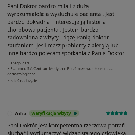
Pani Doktor bardzo miła i z dużą
wyrozumiałością wysłuchuję pacjenta . Jest
bardzo dokładna i interesuje ją historia
chorobowa pacjenta . Jestem bardzo
zadowolona z wizyty i dążę Panią doktor
zaufaniem .Jesli masz problemy z alergią lub
inne bardzo polecam spotkania z Panią Doktor.
5 lutego 2026
•
Scanmed S.A Centrum Medyczne Przeźmierowo
•
konsultacja
dermatologiczna
w opinii użytkownika Halina
•
zgłoś nadużycie
Zofia
Weryfikacja wizyty
Z
Pani Doktór jest kompetentna,rzeczowa potrafi
słuchać i wytłumaczyć.widzac starego człowieka