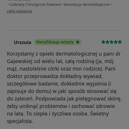
•
Gabinety Chirurgiczne Sowmed
•
konsultacja dermatologiczna
•
w opinii użytkownika Elżbieta
zgłoś nadużycie
Urszula
Weryfikacja wizyty
U
Korzystamy z opieki dermatologicznej u pani dr
Gajewskiej od wielu lat, całą rodziną (ja, mój
mąż, nastoletnie córki oraz moi rodzice). Pani
doktor przeprowadza dokładny wywiad,
szczegółowe badanie, dokładnie wyjaśnia (i
zapisuje do domu) w jaki sposób stosować się
do zaleceń. Podpowiada jak pielęgnować skórę,
żeby uniknąć problemów i zachować zdrowie
na lata. To ciepła i życzliwa osoba. Świetny
specjalista.