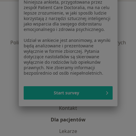
Niniejsza ankieta, przygotowana przez
zespół Patient Care Doctoralia, ma na celu
Serwis
lepsze zrozumienie, w jaki sposób ludzie
korzystają z narzędzi sztucznej inteligencji
Regulamin
jako wsparcia dla swojego dobrostanu
Polityka prywatności pacjentów
emocjonalnego i zdrowia psychicznego.
Polityka prywatności profesjonalistów
Udział w ankiecie jest anonimowy, a wyniki
Polityka prywatności dla profesjonalistów, których
będą analizowane i prezentowane
dane pozyskaliśmy samodzielnie
wyłącznie w formie zbiorczej. Pytania
Polityka cookies
dotyczące nastolatków są skierowane
wyłącznie do rodziców lub opiekunów
Jak działają wyniki wyszukiwania
prawnych. Nie zbieramy informacji
Dostępność
bezpośrednio od osób niepełnoletnich.
O nas
Praca
Rekrutujemy!
Start survey
Partnerzy
Centrum prasowe
Kontakt
Dla pacjentów
Lekarze