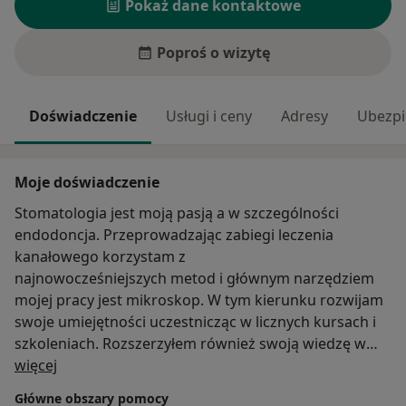
Pokaż dane kontaktowe
Poproś o wizytę
Doświadczenie
Usługi i ceny
Adresy
Ubezpi
Moje doświadczenie
Stomatologia jest moją pasją a w szczególności
endodoncja. Przeprowadzając zabiegi leczenia
kanałowego korzystam z
najnowocześniejszych metod i głównym narzędziem
mojej pracy jest mikroskop. W tym kierunku rozwijam
swoje umiejętności uczestnicząc w licznych kursach i
szkoleniach. Rozszerzyłem również swoją wiedzę w
O mnie
dziedzinie medycyny estetycznej. Posiadam także
więcej
ukończone kursy w zakresie stomatologii estetycznej.
Główne obszary pomocy