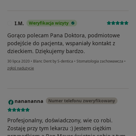
I.M.
Weryfikacja wizyty
I
Gorąco polecam Pana Doktora, podmiotowe
podejście do pacjenta, wspaniały kontakt z
dzieckiem. Dziękujemy bardzo.
30 lipca 2020
•
Blanc Dent by S-dentica
•
Stomatologia zachowawcza
•
w opinii użytkownika I.M.
zgłoś nadużycie
nanananna
Numer telefonu zweryfikowany
N
Profesjonalny, doświadczony, wie co robi.
Zostaję przy tym lekarzu :) Jestem ciężkim