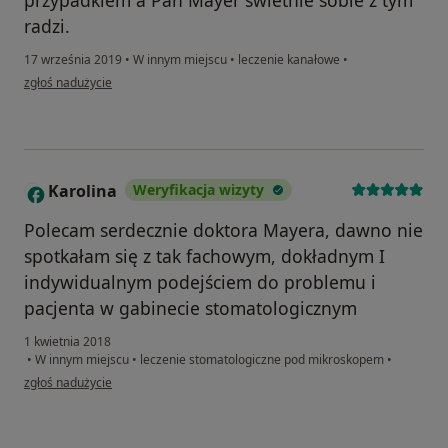
przypadkiem a Pan Mayer świetnie sobie z tym
radzi.
17 września 2019
•
W innym miejscu
•
leczenie kanałowe
•
w opinii użytkownika nanananna
zgłoś nadużycie
Karolina
Weryfikacja wizyty
K
Polecam serdecznie doktora Mayera, dawno nie
spotkałam się z tak fachowym, dokładnym I
indywidualnym podejściem do problemu i
pacjenta w gabinecie stomatologicznym
1 kwietnia 2018
•
W innym miejscu
•
leczenie stomatologiczne pod mikroskopem
•
w opinii użytkownika Karolina
zgłoś nadużycie