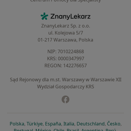
Kontakt
ZnanyLekarz - Strona główna
ZnanyLekarz Sp. z o.o.
ul. Kolejowa 5/7
01-217 Warszawa, Polska
NIP: ⁠7010224868
KRS: ⁠0000347997
REGON: ⁠142276657
Sąd Rejonowy dla m.st. Warszawy w Warszawie XII
Wydział Gospodarczy KRS
Facebook
otwiera się w nowej karcie
otwiera się w nowej karcie
otwiera się w nowej karcie
otwiera się w nowej karcie
otwiera się w nowej karci
otwiera się
otwi
Polska
,
Türkiye
,
España
,
Italia
,
Deutschland
,
Česko
,
otwiera się w nowej karcie
otwiera się w nowej karcie
otwiera się w nowej karcie
otwiera się w nowej kar
otwiera się 
otwier
Portugal
,
México
,
Chile
,
Brasil
,
Argentina
,
Perú
,