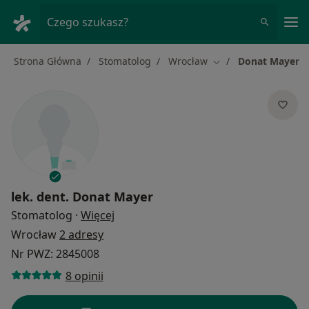
Me
Czego szukasz?
Strona Główna
Stomatolog
Wrocław
Donat Mayer
Zmień miasto
lek. dent.
Donat Mayer
O specjalizacjach
Stomatolog
·
Więcej
Wrocław
2 adresy
Nr PWZ: 2845008
8 opinii