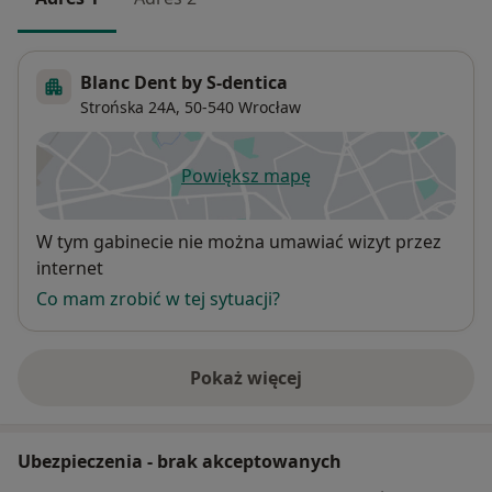
Blanc Dent by S-dentica
Strońska 24A,
50-540
Wrocław
Powiększ mapę
otwiera się w nowej karcie
Dostępność
W tym gabinecie nie można umawiać wizyt przez
internet
Co mam zrobić w tej sytuacji?
Pokaż więcej
o adresie
Ubezpieczenia - brak akceptowanych