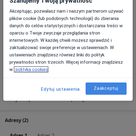
Szanujemy Twoją prywatność
Leczenie kanałowe
Akceptując, pozwalasz nam i naszym partnerom używać
500 zł
Szczegóły
plików cookie (lub podobnych technologii) do zbierania
danych do celów statystycznych i dostarczania treści w
oparciu o Twoje zwyczaje przeglądania stron
Leczenie kanałowe pod mikroskopem
internetowych. W każdej chwili możesz sprawdzić i
700 zł
Szczegóły
zaktualizować swoje preferencje w ustawieniach. W
ustawieniach znajdziesz również linki do polityk
Stomatologia estetyczna
prywatności stron trzecich. Więcej informacji znajdziesz
Od 200 zł
Szczegóły
w
polityka cookies
+ 1 usługa
Zaakceptuj
Edytuj ustawienia
W jaki sposób ustalane są ceny?
Adresy (2)
Adres 1
Adres 2