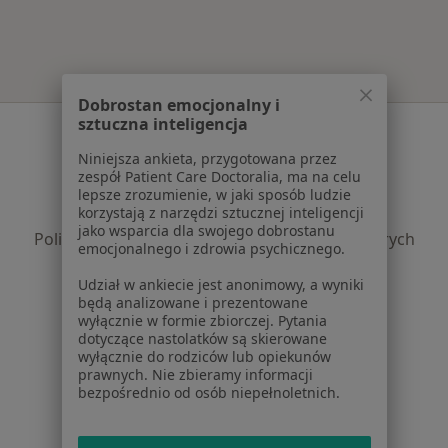
Dobrostan emocjonalny i
sztuczna inteligencja
Serwis
Niniejsza ankieta, przygotowana przez
Regulamin
zespół Patient Care Doctoralia, ma na celu
Polityka prywatności pacjentów
lepsze zrozumienie, w jaki sposób ludzie
korzystają z narzędzi sztucznej inteligencji
Polityka prywatności profesjonalistów
jako wsparcia dla swojego dobrostanu
Polityka prywatności dla profesjonalistów, których
emocjonalnego i zdrowia psychicznego.
dane pozyskaliśmy samodzielnie
Udział w ankiecie jest anonimowy, a wyniki
Polityka cookies
będą analizowane i prezentowane
Jak działają wyniki wyszukiwania
wyłącznie w formie zbiorczej. Pytania
Dostępność
dotyczące nastolatków są skierowane
wyłącznie do rodziców lub opiekunów
O nas
prawnych. Nie zbieramy informacji
Praca
Rekrutujemy!
bezpośrednio od osób niepełnoletnich.
Partnerzy
Centrum prasowe