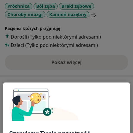
Próchnica
Ból zęba
Braki zębowe
a11y_sr_more_d
Choroby miazgi
Kamień nazębny
+5
Pacjenci których przyjmuję
Dorośli (Tylko pod niektórymi adresami)
Dzieci (Tylko pod niektórymi adresami)
Pokaż więcej
o doświadczeniu
Usługi i ceny
Badania stomatologiczne
50 zł
Szczegóły
Konsultacja protetyczna
Szczegóły