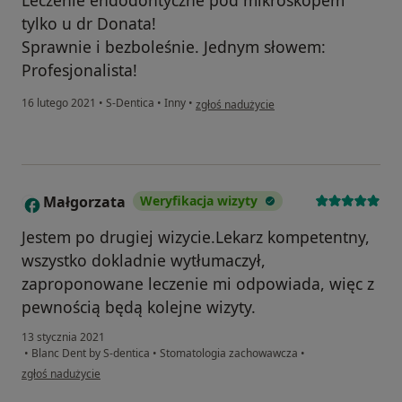
Leczenie endodontyczne pod mikroskopem
tylko u dr Donata!
Sprawnie i bezboleśnie. Jednym słowem:
Profesjonalista!
w opinii użytkownika Beata K.
16 lutego 2021
•
S-Dentica
•
Inny
•
zgłoś nadużycie
Małgorzata
Weryfikacja wizyty
M
Jestem po drugiej wizycie.Lekarz kompetentny,
wszystko dokladnie wytłumaczył,
zaproponowane leczenie mi odpowiada, więc z
pewnością będą kolejne wizyty.
13 stycznia 2021
•
Blanc Dent by S-dentica
•
Stomatologia zachowawcza
•
w opinii użytkownika Małgorzata
zgłoś nadużycie