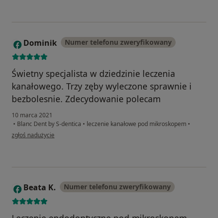
Dominik
Numer telefonu zweryfikowany
D
Świetny specjalista w dziedzinie leczenia
kanałowego. Trzy zęby wyleczone sprawnie i
bezbolesnie. Zdecydowanie polecam
10 marca 2021
•
Blanc Dent by S-dentica
•
leczenie kanałowe pod mikroskopem
•
w opinii użytkownika Dominik
zgłoś nadużycie
Beata K.
Numer telefonu zweryfikowany
B