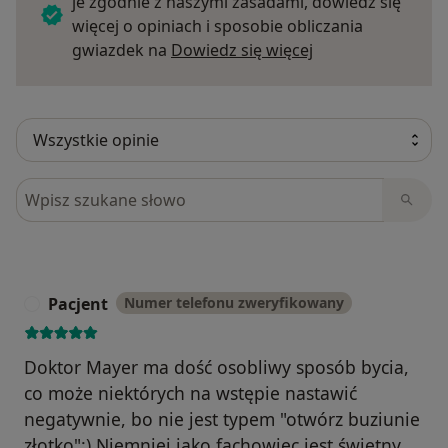
je zgodnie z naszymi zasadami, dowiedz się
więcej o opiniach i sposobie obliczania
Dowiedz się więce
gwiazdek na
Dowiedz się więcej
Szukaj w opiniach
Pacjent
Numer telefonu zweryfikowany
P
Doktor Mayer ma dość osobliwy sposób bycia,
co może niektórych na wstępie nastawić
negatywnie, bo nie jest typem "otwórz buziunie
złotko":) Niemniej jako fachowiec jest świetny,