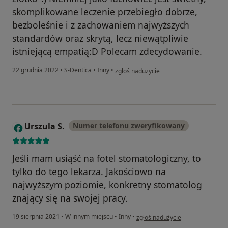
skomplikowane leczenie przebiegło dobrze,
bezboleśnie i z zachowaniem najwyższych
standardów oraz skrytą, lecz niewątpliwie
istniejącą empatią:D Polecam zdecydowanie.
w opinii użytkownika Pacjent
22 grudnia 2022
•
S-Dentica
•
Inny
•
zgłoś nadużycie
Urszula S.
Numer telefonu zweryfikowany
U
Jeśli mam usiąść na fotel stomatologiczny, to
tylko do tego lekarza. Jakościowo na
najwyższym poziomie, konkretny stomatolog
znający się na swojej pracy.
w opinii użytkownika Urszula S.
19 sierpnia 2021
•
W innym miejscu
•
Inny
•
zgłoś nadużycie