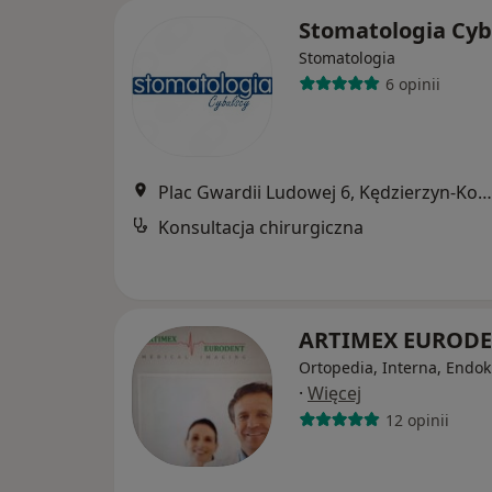
Stomatologia Cyb
Stomatologia
6 opinii
Plac Gwardii Ludowej 6, Kędzierzyn-Koźle
Konsultacja chirurgiczna
ARTIMEX EUROD
Ortopedia, Interna, Endok
·
Więcej
12 opinii