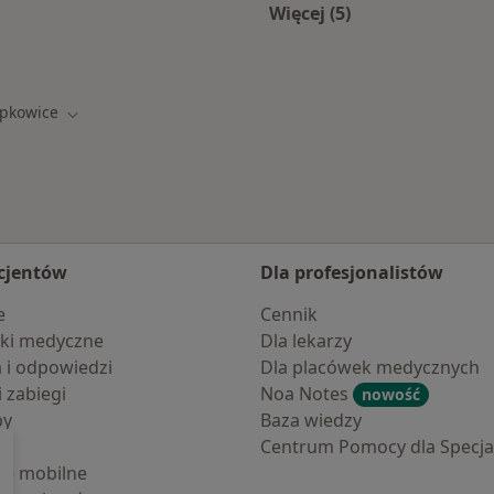
Więcej (5)
owic
Więcej w kategorii:
pkowice
iasto
Zmień miasto
cjentów
Dla profesjonalistów
e
Cennik
ki medyczne
Dla lekarzy
a i odpowiedzi
Dla placówek medycznych
i zabiegi
Noa Notes
nowość
by
Baza wiedzy
Centrum Pomocy dla Specjal
cje mobilne