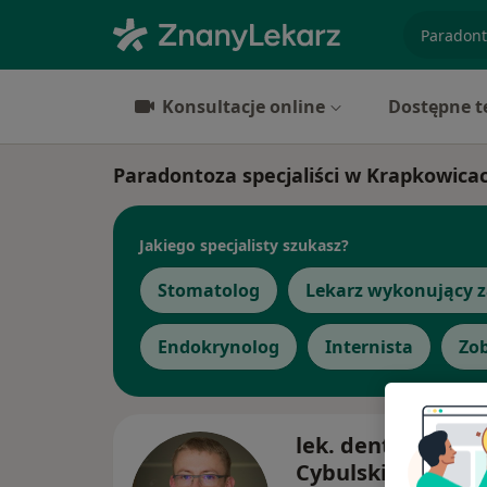
specjaliz
Konsultacje online
Dostępne t
Paradontoza specjaliści w Krapkowica
Jakiego specjalisty szukasz?
Stomatolog
Lekarz wykonujący z
Endokrynolog
Internista
Zob
lek. dent. Grzego
Cybulski