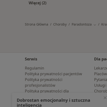
Więcej (2)
Więcej w kategorii: W pobliżu Krapk
Strona Główna
Choroby
Paradontoza
Kra
Zmień m
Serwis
Dla pa
Regulamin
Lekarz
Polityka prywatności pacjentów
Placów
Polityka prywatności
Pytani
profesjonalistów
Usługi 
Polityka prywatności dla
Choro
profesjonalistów, których dane
Pomoc
Dobrostan emocjonalny i sztuczna
pozyskaliśmy samodzielnie
Aplika
inteligencja