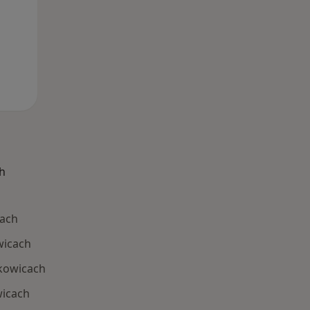
h
cach
wicach
kowicach
wicach