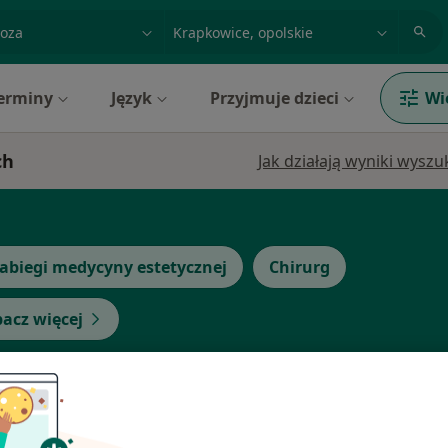
acja, badanie lub nazwisko
miasto lub dzielnica
erminy
Język
Przyjmuje dzieci
Wi
ch
Jak działają wyniki wysz
abiegi medycyny estetycznej
Chirurg
acz więcej
rz
Dziś
Jutro
Ndz,
Pon,
7 Sie
8 Sie
9 Sie
10 Sie