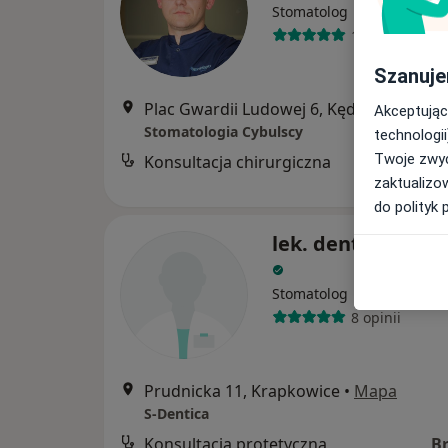
Stomatolog
10 opinii
Szanuje
Plac Gwardii Ludowej 6, Kędzierzyn-Koźle
Akceptując
Stomatologia Cybulscy
technologii
Twoje zwyc
Konsultacja chirurgiczna
zaktualizo
do polityk 
lek. dent. Donat
Stomatolog
8 opinii
Prudnicka 11, Krapkowice
•
Mapa
S-Dentica
Konsultacja protetyczna
B