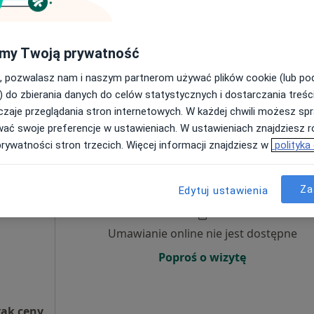
Umawianie online nie jest dostępne
my Twoją prywatność
Poproś o wizytę
•
Mapa
, pozwalasz nam i naszym partnerom używać plików cookie (lub p
) do zbierania danych do celów statystycznych i dostarczania treśc
zaje przeglądania stron internetowych. W każdej chwili możesz spr
50 zł
wać swoje preferencje w ustawieniach. W ustawieniach znajdziesz ró
prywatności stron trzecich. Więcej informacji znajdziesz w
polityka
 Mayer
Dziś
Jutro
Ndz,
Pon,
7 Sie
8 Sie
9 Sie
10 Sie
Za
Edytuj ustawienia
Umawianie online nie jest dostępne
Poproś o wizytę
rak ceny