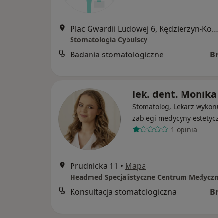
Plac Gwardii Ludowej 6, Kędzierzyn-Koźle
Stomatologia Cybulscy
Badania stomatologiczne
B
lek. dent. Monika
Stomatolog, Lekarz wykon
zabiegi medycyny estetyc
1 opinia
Prudnicka 11
•
Mapa
Headmed Specjalistyczne Centrum Medycz
Konsultacja stomatologiczna
B