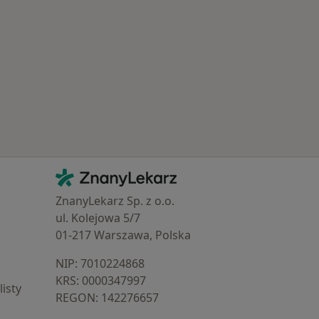
 Schorzenia w Krapkowicach
Kontakt
ZnanyLekarz - Strona główna
ZnanyLekarz Sp. z o.o.
ul. Kolejowa 5/7
01-217 Warszawa, Polska
NIP: ⁠7010224868
KRS: ⁠0000347997
isty
REGON: ⁠142276657