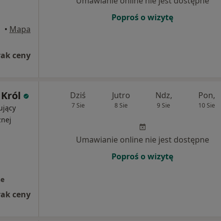
Umawianie online nie jest dostępne
Poproś o wizytę
•
Mapa
rak ceny
 Król
Dziś
Jutro
Ndz,
Pon,
7 Sie
8 Sie
9 Sie
10 Sie
ujący
znej
Umawianie online nie jest dostępne
Poproś o wizytę
ne
rak ceny