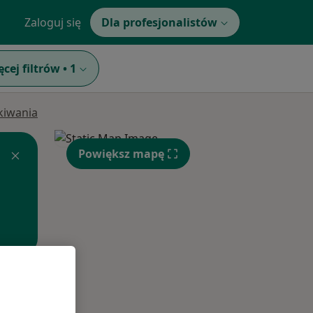
Zaloguj się
Dla profesjonalistów
ęcej filtrów
•
1
ukiwania
Powiększ mapę
Wt,
Śr,
Czw,
11 Sie
12 Sie
13 Sie