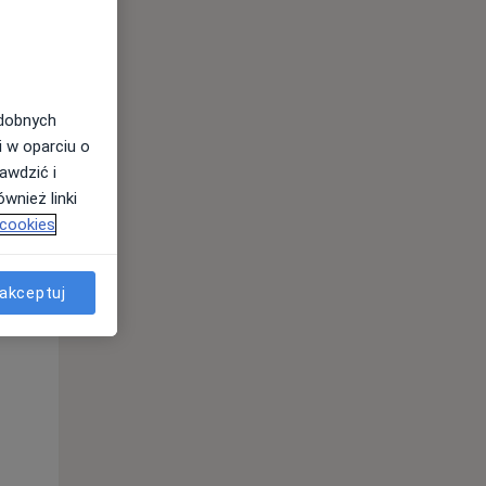
odobnych
i w oparciu o
awdzić i
wnież linki
 cookies
Wt,
Śr,
Czw,
11 Sie
12 Sie
13 Sie
akceptuj