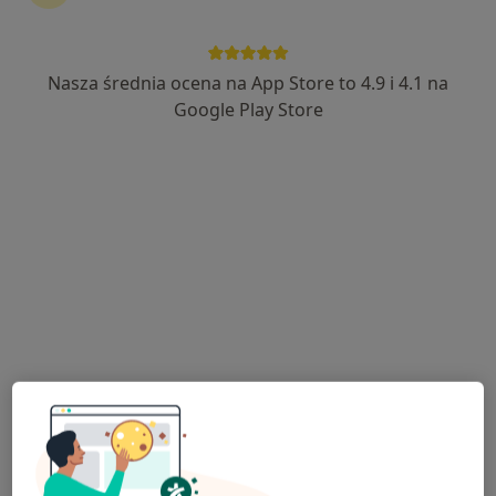
Nasza średnia ocena na App Store to 4.9 i 4.1 na
lek. dent. Michał Niewczas
Google Play Store
·
Więcej
Stomatolog
10 opinii
Krapkowicka 17, Gogolin
•
Mapa
Indywidualna Praktyka Stomatologiczna Michał Niewczas
Konsultacja stomatologiczna
Brak ceny
Specjalista nie oferuje umawiania online pod tym adresem.
Poproś o wizytę