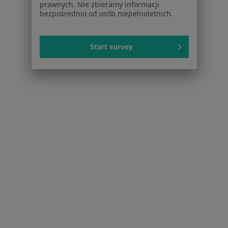
prawnych. Nie zbieramy informacji
bezpośrednio od osób niepełnoletnich.
Cennik
Dla lekarzy
Dla placówek medycznych
Start survey
Noa Notes
nowość
Baza wiedzy
Centrum Pomocy dla Specjalisty
Kontakt
ZnanyLekarz - Strona główna
ZnanyLekarz Sp. z o.o.
ul. Kolejowa 5/7
01-217 Warszawa, Polska
NIP: ⁠7010224868
KRS: ⁠0000347997
REGON: ⁠142276657
Sąd Rejonowy dla m.st. Warszawy w Warszawie XII
Wydział Gospodarczy KRS