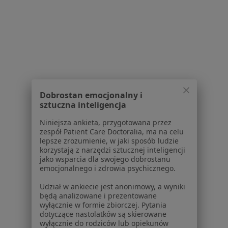
Jak działają wyniki wyszukiwania
Dostępność
O nas
Praca
Rekrutujemy!
Partnerzy
Centrum prasowe
Kontakt
Dobrostan emocjonalny i
Dla pacjentów
sztuczna inteligencja
Lekarze
Niniejsza ankieta, przygotowana przez
Placówki medyczne
zespół Patient Care Doctoralia, ma na celu
lepsze zrozumienie, w jaki sposób ludzie
Pytania i odpowiedzi
korzystają z narzędzi sztucznej inteligencji
Usługi i zabiegi
jako wsparcia dla swojego dobrostanu
Choroby
emocjonalnego i zdrowia psychicznego.
Pomoc
Udział w ankiecie jest anonimowy, a wyniki
Aplikacje mobilne
będą analizowane i prezentowane
Blog dla pacjentów
wyłącznie w formie zbiorczej. Pytania
dotyczące nastolatków są skierowane
Dla profesjonalistów
wyłącznie do rodziców lub opiekunów