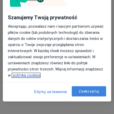
Szanujemy Twoją prywatność
lek. dent. Nikodem Cichocki
·
Więcej
Stomatolog
Akceptując, pozwalasz nam i naszym partnerom używać
5 opinii
plików cookie (lub podobnych technologii) do zbierania
danych do celów statystycznych i dostarczania treści w
Waryńskiego 7A, Krapkowice
•
Mapa
oparciu o Twoje zwyczaje przeglądania stron
Nikodem Cichocki Prywatna Praktyka Stomatologiczna
internetowych. W każdej chwili możesz sprawdzić i
Konsultacja protetyczna
Brak ceny
zaktualizować swoje preferencje w ustawieniach. W
Specjalista nie oferuje umawiania online pod tym adresem.
ustawieniach znajdziesz również linki do polityk
prywatności stron trzecich. Więcej informacji znajdziesz
Poproś o wizytę
w
polityka cookies
Zaakceptuj
Edytuj ustawienia