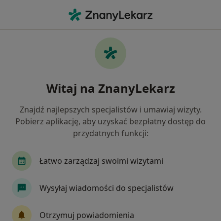
Me
Braki Zębowe • Krapkowice, opolskie
Filtry
• 1
Mapa
Braki zębowe specjaliści w Krapkowicach
Witaj na ZnanyLekarz
Jak działają wyniki wyszukiwania
Znajdź najlepszych specjalistów i umawiaj wizyty.
Pobierz aplikację, aby uzyskać bezpłatny dostęp do
Jakiego specjalisty szukasz?
przydatnych funkcji:
Stomatolog
Chirurg
Endokrynolog
I
Łatwo zarządzaj swoimi wizytami
Wysyłaj wiadomości do specjalistów
Otrzymuj powiadomienia