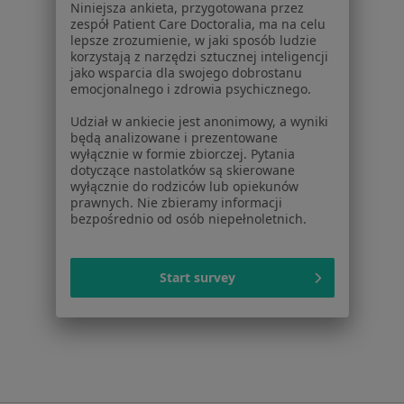
Niniejsza ankieta, przygotowana przez
ZnanyLekarz Sp. z o.o.
zespół Patient Care Doctoralia, ma na celu
ul. Kolejowa 5/7
lepsze zrozumienie, w jaki sposób ludzie
korzystają z narzędzi sztucznej inteligencji
01-217 Warszawa, Polska
jako wsparcia dla swojego dobrostanu
emocjonalnego i zdrowia psychicznego.
NIP: ⁠7010224868
KRS: ⁠0000347997
Udział w ankiecie jest anonimowy, a wyniki
REGON: ⁠142276657
będą analizowane i prezentowane
wyłącznie w formie zbiorczej. Pytania
dotyczące nastolatków są skierowane
Sąd Rejonowy dla m.st. Warszawy w Warszawie XII
wyłącznie do rodziców lub opiekunów
Wydział Gospodarczy KRS
prawnych. Nie zbieramy informacji
bezpośrednio od osób niepełnoletnich.
Facebook
otwiera się w nowej karcie
Start survey
otwiera się w nowej karcie
otwiera się w nowej karcie
otwiera się w nowej karcie
otwiera się w nowej karci
otwiera się
otwi
Polska
,
Türkiye
,
España
,
Italia
,
Deutschland
,
Česko
,
otwiera się w nowej karcie
otwiera się w nowej karcie
otwiera się w nowej karcie
otwiera się w nowej kar
otwiera się 
otwier
Portugal
,
México
,
Chile
,
Brasil
,
Argentina
,
Perú
,
otwiera się w nowej karc
Colombia
Płatności kartą