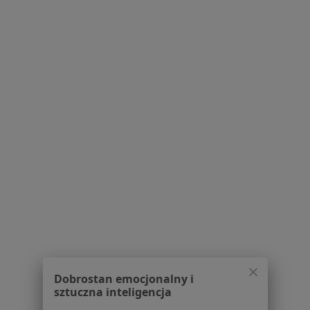
Lekarze
Placówki medyczne
Pytania i odpowiedzi
Usługi i zabiegi
Choroby
Pomoc
Aplikacje mobilne
Blog dla pacjentów
Dla profesjonalistów
Cennik
Dla lekarzy
Dla placówek medycznych
Noa Notes
nowość
Baza wiedzy
Centrum Pomocy dla Specjalisty
Dobrostan emocjonalny i
Kontakt
sztuczna inteligencja
ZnanyLekarz - Strona główna