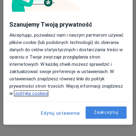
Zaburzenia emocjonalne Wrocław
Nerwica Wrocław
Nasza średnia ocena na App Store to 4.9 i 4.1 na
Szanujemy Twoją prywatność
Zaburzenia lękowe Wrocław
Google Play Store
Akceptując, pozwalasz nam i naszym partnerom używać
Bezsenność Wrocław
plików cookie (lub podobnych technologii) do zbierania
Więcej (15)
danych do celów statystycznych i dostarczania treści w
Więcej w kategorii: Najczęście leczone chorob
oparciu o Twoje zwyczaje przeglądania stron
internetowych. W każdej chwili możesz sprawdzić i
zaktualizować swoje preferencje w ustawieniach. W
Strona Główna
Diagnostyka
Wrocław
Zmień miasto
Zmień miasto
ustawieniach znajdziesz również linki do polityk
Signal Iduna
prywatności stron trzecich. Więcej informacji znajdziesz
w
polityka cookies
Zaakceptuj
Edytuj ustawienia