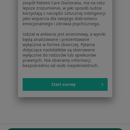
zespół Patient Care Doctoralia, ma na celu
ul. Kolejowa 5/7
lepsze zrozumienie, w jaki sposób ludzie
01-217 Warszawa, Polska
korzystają z narzędzi sztucznej inteligencji
jako wsparcia dla swojego dobrostanu
emocjonalnego i zdrowia psychicznego.
NIP: ⁠7010224868
KRS: ⁠0000347997
Udział w ankiecie jest anonimowy, a wyniki
REGON: ⁠142276657
będą analizowane i prezentowane
wyłącznie w formie zbiorczej. Pytania
dotyczące nastolatków są skierowane
Sąd Rejonowy dla m.st. Warszawy w Warszawie XII
wyłącznie do rodziców lub opiekunów
Wydział Gospodarczy KRS
prawnych. Nie zbieramy informacji
bezpośrednio od osób niepełnoletnich.
Facebook
otwiera się w nowej karcie
Start survey
otwiera się w nowej karcie
otwiera się w nowej karcie
otwiera się w nowej karcie
otwiera się w nowej karci
otwiera się
otwi
Polska
,
Türkiye
,
España
,
Italia
,
Deutschland
,
Česko
,
otwiera się w nowej karcie
otwiera się w nowej karcie
otwiera się w nowej karcie
otwiera się w nowej kar
otwiera się 
otwier
Portugal
,
México
,
Chile
,
Brasil
,
Argentina
,
Perú
,
otwiera się w nowej karc
Colombia
Płatności kartą