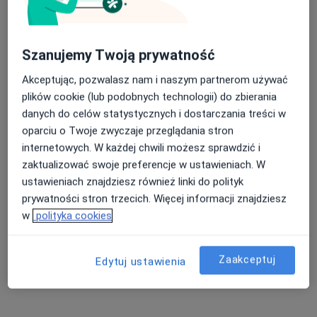
Nadciśnienie tętnicze Łódź
Otyłość Łódź
Nasza średnia ocena na App Store to 4.9 i 4.1 na
Szanujemy Twoją prywatność
Cukrzyca typu 1 Łódź
Google Play Store
Akceptując, pozwalasz nam i naszym partnerom używać
Cukrzyca typu 2 Łódź
plików cookie (lub podobnych technologii) do zbierania
danych do celów statystycznych i dostarczania treści w
Więcej (15)
oparciu o Twoje zwyczaje przeglądania stron
Więcej w kategorii: Najczęście leczone chorob
internetowych. W każdej chwili możesz sprawdzić i
zaktualizować swoje preferencje w ustawieniach. W
Strona Główna
Diabetolog
Łódź
Pol-Assistance
Zmień miasto
Zmień
ustawieniach znajdziesz również linki do polityk
prywatności stron trzecich. Więcej informacji znajdziesz
w
polityka cookies
Zaakceptuj
Edytuj ustawienia