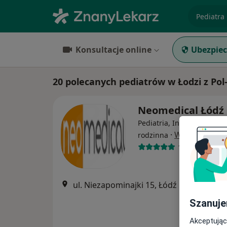
specjaliz
Konsultacje online
Ubezpiec
20 polecanych pediatrów w Łodzi z Pol
Neomedical Łódź
Pediatria, Interna, Medyc
·
Więcej
rodzinna
196 opinii
ul. Niezapominajki 15, Łódź
•
Mapa
Szanuje
Akceptując