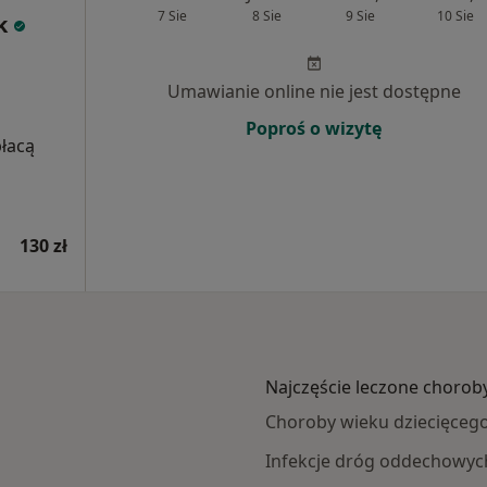
7 Sie
8 Sie
9 Sie
10 Sie
k
Umawianie online nie jest dostępne
Poproś o wizytę
płacą
130 zł
Najczęście leczone chorob
Choroby wieku dziecięceg
Infekcje dróg oddechowyc