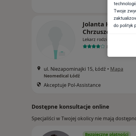
technologii
Twoje zwyc
zaktualizo
Jolanta Krasnodę
do polityk 
Chrzuszcz
Lekarz rodzinny, Internist
8 opinii
ul. Niezapominajki 15, Łódź
•
Mapa
Neomedical Łódź
Akceptuje Pol-Assistance
Dostępne konsultacje online
Specjaliści w Twojej okolicy nie mają dostępn
Bezpieczne płatności