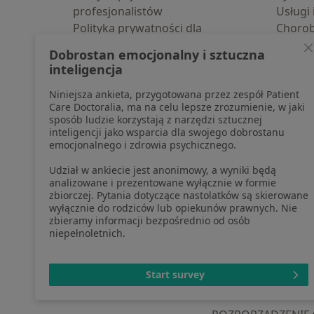
profesjonalistów
Usługi 
Polityka prywatności dla
Choro
profesjonalistów, których dane
Pomoc
Dobrostan emocjonalny i sztuczna
pozyskaliśmy samodzielnie
Aplika
inteligencja
Polityka cookies
Blog d
Niniejsza ankieta, przygotowana przez zespół Patient
Jak działają wyniki wyszukiwania
Care Doctoralia, ma na celu lepsze zrozumienie, w jaki
Dostępność
sposób ludzie korzystają z narzędzi sztucznej
O nas
inteligencji jako wsparcia dla swojego dobrostanu
emocjonalnego i zdrowia psychicznego.
Praca
Rekrutujemy!
Partnerzy
Udział w ankiecie jest anonimowy, a wyniki będą
Centrum prasowe
analizowane i prezentowane wyłącznie w formie
zbiorczej. Pytania dotyczące nastolatków są skierowane
Kontakt
wyłącznie do rodziców lub opiekunów prawnych. Nie
zbieramy informacji bezpośrednio od osób
niepełnoletnich.
otwiera się w now
otwiera s
o
Polska
,
Türkiye
,
España
,
Start survey