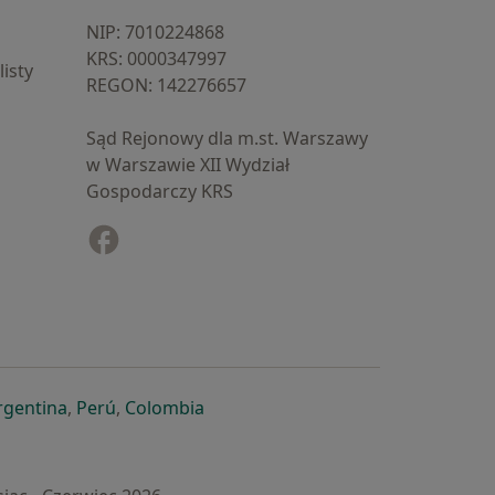
NIP: ⁠7010224868
KRS: ⁠0000347997
isty
REGON: ⁠142276657
Sąd Rejonowy dla m.st. Warszawy
w Warszawie XII Wydział
Gospodarczy KRS
Facebook
otwiera się w nowej karcie
cie
owej karcie
ię w nowej karcie
iera się w nowej karcie
otwiera się w nowej karcie
otwiera się w nowej karcie
otwiera się w nowej karcie
rgentina
,
Perú
,
Colombia