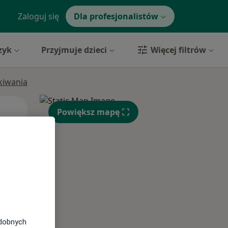
Zaloguj się
Dla profesjonalistów
zyk
Przyjmuje dzieci
Więcej filtrów
ukiwania
Wt,
Śr,
Czw,
Powiększ mapę
11 Sie
12 Sie
13 Sie
odobnych