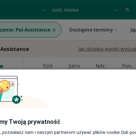
acja, badanie lub nazwisko
miasto lub dzielnica
zenie:
Pol-Assistance
Dostępne terminy
Ję
-Assistance
Jak działają wyniki wysz
Dziś
Jutro
Ndz,
Pon,
7 Sie
8 Sie
9 Sie
10 Sie
yna
Umawianie online nie jest dostępne
Pokaż profil
my Twoją prywatność
, pozwalasz nam i naszym partnerom używać plików cookie (lub p