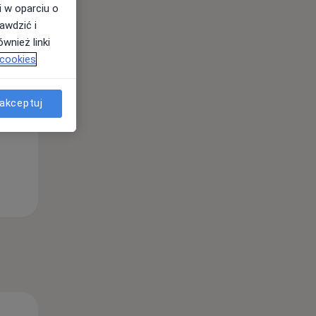
i w oparciu o
awdzić i
wnież linki
Wt,
Śr,
Czw,
 cookies
11 Sie
12 Sie
13 Sie
akceptuj
Wt,
Śr,
Czw,