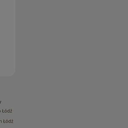
11 Sie
12 Sie
13 Sie
y
o Łódź
h Łódź