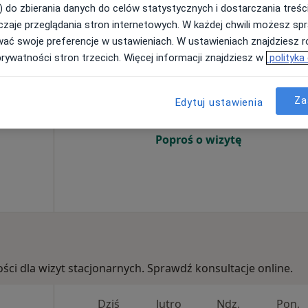
) do zbierania danych do celów statystycznych i dostarczania treśc
zaje przeglądania stron internetowych. W każdej chwili możesz spr
wać swoje preferencje w ustawieniach. W ustawieniach znajdziesz ró
bska-
Dziś
Jutro
Ndz,
Pon,
prywatności stron trzecich. Więcej informacji znajdziesz w
polityka
7 Sie
8 Sie
9 Sie
10 Sie
a
Za
Edytuj ustawienia
Umawianie online nie jest dostępne
Poproś o wizytę
ości dla wizyt stacjonarnych. Sprawdź konsultacje online.
Dziś
Jutro
Ndz,
Pon,