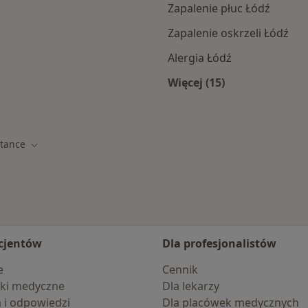
Zapalenie płuc Łódź
Zapalenie oskrzeli Łódź
Alergia Łódź
Więcej (15)
mach Pol-Assistance
Więcej w kategorii: 
stance
Zmień miasto
cjentów
Dla profesjonalistów
e
Cennik
ki medyczne
Dla lekarzy
a i odpowiedzi
Dla placówek medycznych