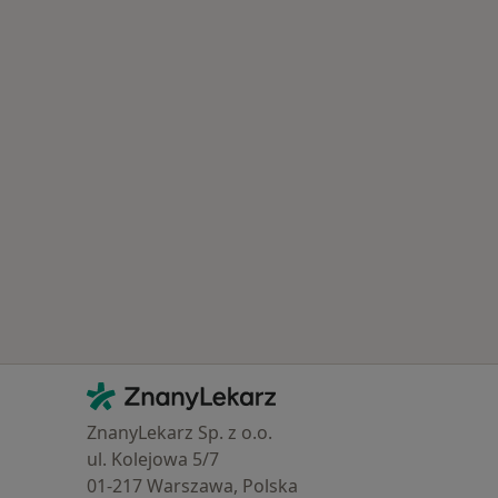
Najczęście leczone choroby
Kontakt
ZnanyLekarz - Strona główna
ZnanyLekarz Sp. z o.o.
ul. Kolejowa 5/7
01-217 Warszawa, Polska