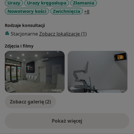
Urazy
Urazy kręgosłupa
Złamania
a11y_sr_more_dise
Nowotwory kości
Zwichnięcia
+8
Rodzaje konsultacji
Stacjonarne
Zobacz lokalizacje (1)
Zdjęcia i filmy
Zobacz galerię (2)
Pokaż więcej
o doświadczeniu