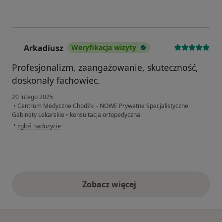
Arkadiusz
Weryfikacja wizyty
A
Profesjonalizm, zaangażowanie, skuteczność,
doskonały fachowiec.
20 lutego 2025
•
Centrum Medyczne Chodźki - NOWE Prywatne Specjalistyczne
Gabinety Lekarskie
•
konsultacja ortopedyczna
w opinii użytkownika Arkadiusz
•
zgłoś nadużycie
Zobacz więcej
opinie powyżej