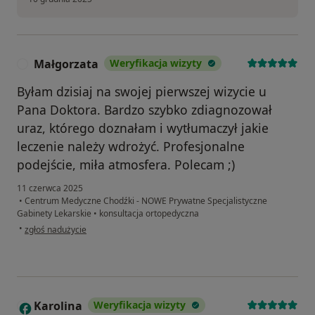
Małgorzata
Weryfikacja wizyty
M
Byłam dzisiaj na swojej pierwszej wizycie u
Pana Doktora. Bardzo szybko zdiagnozował
uraz, którego doznałam i wytłumaczył jakie
leczenie należy wdrożyć. Profesjonalne
podejście, miła atmosfera. Polecam ;)
11 czerwca 2025
•
Centrum Medyczne Chodźki - NOWE Prywatne Specjalistyczne
Gabinety Lekarskie
•
konsultacja ortopedyczna
w opinii użytkownika Małgorzata
•
zgłoś nadużycie
Karolina
Weryfikacja wizyty
K