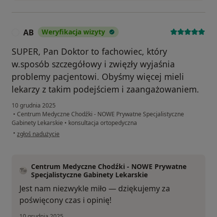
AB
Weryfikacja wizyty
A
SUPER, Pan Doktor to fachowiec, który
w.sposób szczegółowy i zwięzły wyjaśnia
problemy pacjentowi. Obyśmy więcej mieli
lekarzy z takim podejściem i zaangażowaniem.
10 grudnia 2025
•
Centrum Medyczne Chodźki - NOWE Prywatne Specjalistyczne
Gabinety Lekarskie
•
konsultacja ortopedyczna
w opinii użytkownika AB
•
zgłoś nadużycie
Centrum Medyczne Chodźki - NOWE Prywatne
Specjalistyczne Gabinety Lekarskie
Jest nam niezwykle miło — dziękujemy za
poświęcony czas i opinię!
10 grudnia 2025