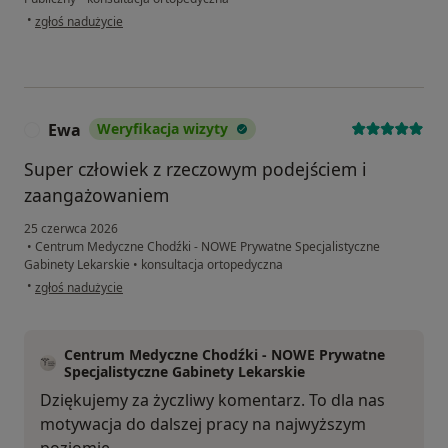
w opinii użytkownika Alicja
•
zgłoś nadużycie
Ewa
Weryfikacja wizyty
E
Super człowiek z rzeczowym podejściem i
zaangażowaniem
25 czerwca 2026
•
Centrum Medyczne Chodźki - NOWE Prywatne Specjalistyczne
Gabinety Lekarskie
•
konsultacja ortopedyczna
w opinii użytkownika Ewa
•
zgłoś nadużycie
Centrum Medyczne Chodźki - NOWE Prywatne
Specjalistyczne Gabinety Lekarskie
Dziękujemy za życzliwy komentarz. To dla nas
motywacja do dalszej pracy na najwyższym
poziomie.