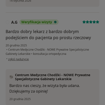
14 stycznia 2026
A.G
Weryfikacja wizyty
A
Bardzo dobry lekarz z bardzo dobrym
podejściem do pacjenta po prostu rzeczowy
20 grudnia 2025
•
Centrum Medyczne Chodźki - NOWE Prywatne Specjalistyczne
Gabinety Lekarskie
•
konsultacja ortopedyczna
w opinii użytkownika A.G
•
zgłoś nadużycie
Centrum Medyczne Chodźki - NOWE Prywatne
Specjalistyczne Gabinety Lekarskie
Bardzo nas cieszy, że wizyta była udana.
Dziękujemy za opinię!
20 grudnia 2025