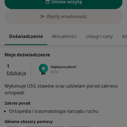
Umów wizytę
Wyślij wiadomość
Doświadczenie
Aktualności
Usługi i ceny
Ad
Moje doświadczenie
1
Edukacja
Wykonuje USG stawów oraz udzielam porad zakresu
ortopedii
Zakres porad
Ortopedia i traumatologia narządu ruchu
Główne obszary pomocy