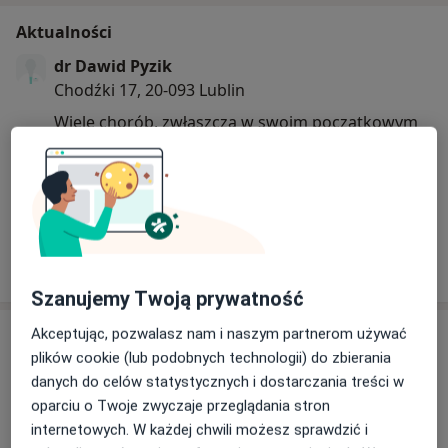
Aktualności
dr Dawid Pyzik
Chodźki 17, 20-093 Lublin
Wiele chorób, zwłaszcza w swoim początkowym
stadium rozwoju, nie daje niepokojących
objawów. Dzięki właśnie badaniom
profilaktycznym można wykryć chorobę bardzo
wcześnie i uniknąć długotrwałego, a czasem
nieskutecznego leczenia, które jest konsekwencją
Dowiedz się więcej
zbyt późnej diagnozy.
20/04/2024
Szanujemy Twoją prywatność
Akceptując, pozwalasz nam i naszym partnerom używać
Usługi i ceny
plików cookie (lub podobnych technologii) do zbierania
Konsultacja ortopedyczna
danych do celów statystycznych i dostarczania treści w
Umów wizytę
Od 200 zł
Szczegóły
oparciu o Twoje zwyczaje przeglądania stron
internetowych. W każdej chwili możesz sprawdzić i