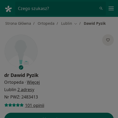
Me
Czego szukasz?
Strona Główna
Ortopeda
Lublin
Dawid Pyzik
Zmień miasto
dr
Dawid Pyzik
O specjalizacjach
Ortopeda
·
Więcej
Lublin
2 adresy
Nr PWZ: 2483413
101 opinii