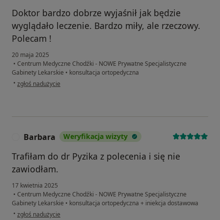
Doktor bardzo dobrze wyjaśnił jak będzie
wyglądało leczenie. Bardzo miły, ale rzeczowy.
Polecam !
20 maja 2025
•
Centrum Medyczne Chodźki - NOWE Prywatne Specjalistyczne
Gabinety Lekarskie
•
konsultacja ortopedyczna
w opinii użytkownika Karolina
•
zgłoś nadużycie
Barbara
Weryfikacja wizyty
B
Trafiłam do dr Pyzika z polecenia i się nie
zawiodłam.
17 kwietnia 2025
•
Centrum Medyczne Chodźki - NOWE Prywatne Specjalistyczne
Gabinety Lekarskie
•
konsultacja ortopedyczna + iniekcja dostawowa
w opinii użytkownika Barbara
•
zgłoś nadużycie