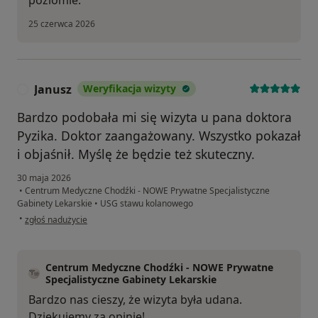
25 czerwca 2026
Janusz
Weryfikacja wizyty
J
Bardzo podobała mi się wizyta u pana doktora
Pyzika. Doktor zaangażowany. Wszystko pokazał
i objaśnił. Myślę że będzie też skuteczny.
30 maja 2026
•
Centrum Medyczne Chodźki - NOWE Prywatne Specjalistyczne
Gabinety Lekarskie
•
USG stawu kolanowego
w opinii użytkownika Janusz
•
zgłoś nadużycie
Centrum Medyczne Chodźki - NOWE Prywatne
Specjalistyczne Gabinety Lekarskie
Bardzo nas cieszy, że wizyta była udana.
Dziękujemy za opinię!