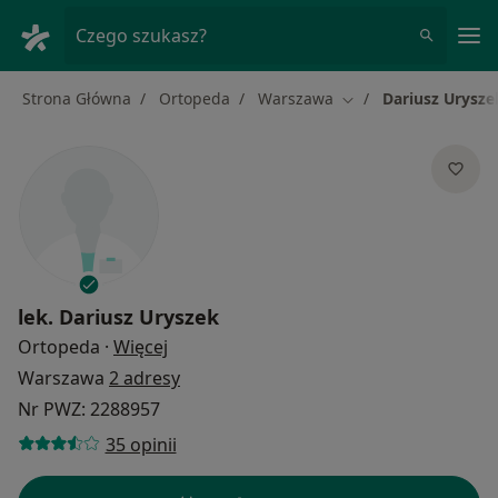
Me
Czego szukasz?
Strona Główna
Ortopeda
Warszawa
Dariusz Urysze
Zmień miasto
lek.
Dariusz Uryszek
O specjalizacjach
Ortopeda
·
Więcej
Warszawa
2 adresy
Nr PWZ: 2288957
35 opinii