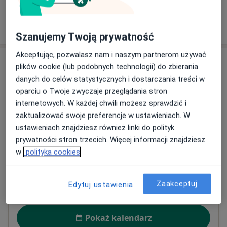
regatowe żeglarstwo. W wieku lat 14 byłem 8y w
Mistrzostwach Warszawy w tenisie ziemnym , w wieku
W jaki sposób ustalane są ceny?
lat 18 byłem powołany do Kadry Narodowej Siatkówki,
Szanujemy Twoją prywatność
a na Uczelni z zespołem zdobyłem w ciągu 6 lat, 3 złote
, 2 srebrne i jeden brązowy medal w mistrzostwach
Akceptując, pozwalasz nam i naszym partnerom używać
Adresy (2)
Polski Siatkówki Uczelni Medycznych.
plików cookie (lub podobnych technologii) do zbierania
Serdecznie zapraszam do Kliniki Model Med, Centrum
danych do celów statystycznych i dostarczania treści w
Adres 1
Adres 2
Medyczne Damiana , Centrum Medycyny Sportowej na
oparciu o Twoje zwyczaje przeglądania stron
Skrze w których konsultuję i operuję.
internetowych. W każdej chwili możesz sprawdzić i
zaktualizować swoje preferencje w ustawieniach. W
Szpital LUX MED - Warszawa - ul. Puławska
ustawieniach znajdziesz również linki do polityk
455
prywatności stron trzecich. Więcej informacji znajdziesz
Puławska 455,
Ursynów
, 02-801
Warszawa
w
polityka cookies
Powiększ mapę
Zaakceptuj
otwiera się w nowej karcie
Edytuj ustawienia
Dostępność
Pokaż kalendarz