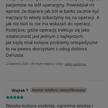
pacjentów na stół operacyjny. Powiedział mi
wprost, że dopiero jak ból w barku zacznie być
męczący to wtedy zobaczymy się na operacji. A
jak nie boli to nie ma wskazań do operacji.
Podejście, gdzie operację traktuje się jako
ostateczność jest jednym z najlepszych.
Jak będę miał kolejne problemy ortopedyczne
to na pewno skorzystam z usług doktora
Dariusza.
w opinii użytkownika Rafał G.
23 kwietnia 2025
•
W innym miejscu
•
Inny
•
zgłoś nadużycie
Wojtek T
Numer telefonu zweryfikowany
W
Wysoka kultura osobista, ogromna wiedza i