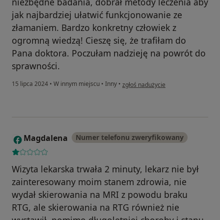
niezbędne badania, dobrał metody leczenia aby
jak najbardziej ułatwić funkcjonowanie ze
złamaniem. Bardzo konkretny człowiek z
ogromną wiedzą! Cieszę się, że trafiłam do
Pana doktora. Poczułam nadzieję na powrót do
sprawności.
w opinii użytkownika Anna Ł.
15 lipca 2024
•
W innym miejscu
•
Inny
•
zgłoś nadużycie
Magdalena
Numer telefonu zweryfikowany
M
Wizyta lekarska trwała 2 minuty, lekarz nie był
zainteresowany moim stanem zdrowia, nie
wydał skierowania na MRI z powodu braku
RTG, ale skierowania na RTG również nie
wystawił, pomimo długoletniej choroby i stanu