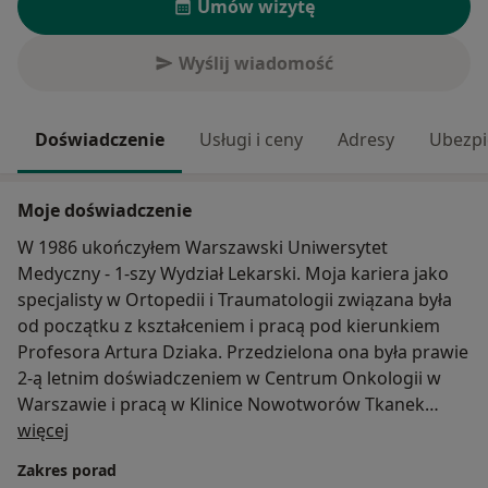
Umów wizytę
Wyślij wiadomość
Doświadczenie
Usługi i ceny
Adresy
Ubezpi
Moje doświadczenie
W 1986 ukończyłem Warszawski Uniwersytet
Medyczny - 1-szy Wydział Lekarski. Moja kariera jako
specjalisty w Ortopedii i Traumatologii związana była
od początku z kształceniem i pracą pod kierunkiem
Profesora Artura Dziaka. Przedzielona ona była prawie
2-ą letnim doświadczeniem w Centrum Onkologii w
Warszawie i pracą w Klinice Nowotworów Tkanek
O mnie
Miękkich. Stopień Specjalisty w Ortopedii i
więcej
Traumatologii uzyskałem w 1998 roku. W 1997 roku,
Zakres porad
jako pierwszy w Klinice Ortopedii II Wydzialu