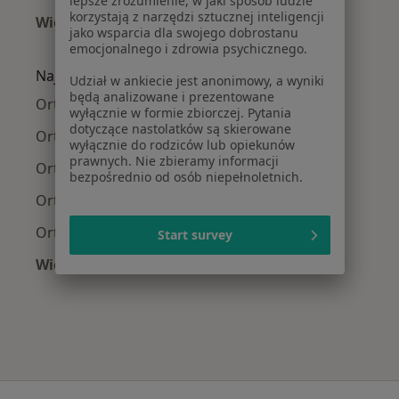
lepsze zrozumienie, w jaki sposób ludzie
korzystają z narzędzi sztucznej inteligencji
Więcej (15)
jako wsparcia dla swojego dobrostanu
Więcej w kategorii: Najczęście leczone chorob
emocjonalnego i zdrowia psychicznego.
Najpopularniejsze ubezpieczenia
Udział w ankiecie jest anonimowy, a wyniki
będą analizowane i prezentowane
Ortopedzi z Medicover w Warszawie
wyłącznie w formie zbiorczej. Pytania
dotyczące nastolatków są skierowane
Ortopedzi z Allianz w Warszawie
wyłącznie do rodziców lub opiekunów
prawnych. Nie zbieramy informacji
Ortopedzi z INTER Polska w Warszawie
bezpośrednio od osób niepełnoletnich.
Ortopedzi z Signal Iduna w Warszawie
Ortopedzi z Compensa w Warszawie
Start survey
Więcej (11)
Więcej w kategorii: Najpopularniejsze ubezpi