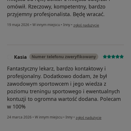
omówił. Rzeczowy, kompetentny, bardzo
przyjemny profesjonalista. Będę wracać.
w opinii użytkownika Marta
19 maja 2026
•
W innym miejscu
•
Inny
•
zgłoś nadużycie
Kasia
Numer telefonu zweryfikowany
K
Fantastyczny lekarz, bardzo kontaktowy i
profesjonalny. Dodatkowo dodam, że był
zawodowym sportowcem i jego wiedza z
poziomu treningu sportowego i ewentualnych
kontuzji to ogromna wartość dodana. Polecam
w 100%
w opinii użytkownika Kasia
24 marca 2026
•
W innym miejscu
•
Inny
•
zgłoś nadużycie