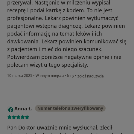
przerywał. Następnie w milczeniu wypisał
receptę i podał kartkę z kodem. To nie jest
profesjonalne. Lekarz powinien wytłumaczyć
pacjentowi wstępną diagnozę. Lekarz powinien
podać informację na temat leków i ich
dawkowania. Lekarz powinien komunikować się
z pacjentem i mieć do niego szacunek.
Potwierdzam poniższe negatywne opinie i nie
polecam wizyt u tego specjalisty.
w opinii użytkownika M.T.
10 marca 2025
•
W innym miejscu
•
Inny
•
zgłoś nadużycie
Anna Ł.
Numer telefonu zweryfikowany
A
Pan Doktor uważnie mnie wysłuchał, zlecił