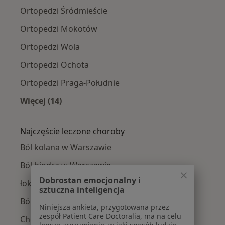
Ortopedzi Śródmieście
Ortopedzi Mokotów
Ortopedzi Wola
Ortopedzi Ochota
Ortopedzi Praga-Południe
Więcej (14)
Więcej w kategorii: Ortopedzi w pobliżu
Najczęście leczone choroby
Ból kolana w Warszawie
Ból biodra w Warszawie
Dobrostan emocjonalny i
łokieć tenisisty w Warszawie
sztuczna inteligencja
Ból barku w Warszawie
Niniejsza ankieta, przygotowana przez
zespół Patient Care Doctoralia, ma na celu
Choroby zwyrodnieniowe w Warszawie