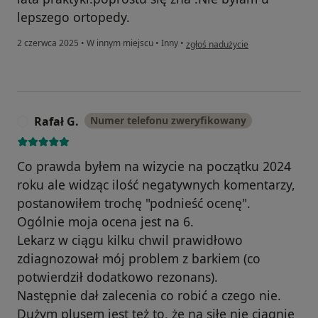
lepszego ortopedy.
w opinii użytkownika Magda
2 czerwca 2025
•
W innym miejscu
•
Inny
•
zgłoś nadużycie
Rafał G.
Numer telefonu zweryfikowany
R
Co prawda byłem na wizycie na początku 2024
roku ale widząc ilość negatywnych komentarzy,
postanowiłem trochę "podnieść ocenę".
Ogólnie moja ocena jest na 6.
Lekarz w ciągu kilku chwil prawidłowo
zdiagnozował mój problem z barkiem (co
potwierdził dodatkowo rezonans).
Następnie dał zalecenia co robić a czego nie.
Dużym plusem jest też to, że na siłę nie ciągnie