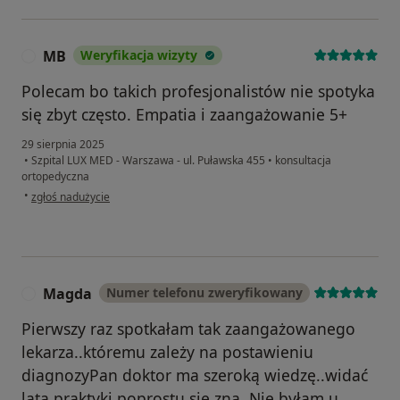
MB
Weryfikacja wizyty
M
Polecam bo takich profesjonalistów nie spotyka
się zbyt często. Empatia i zaangażowanie 5+
29 sierpnia 2025
•
Szpital LUX MED - Warszawa - ul. Puławska 455
•
konsultacja
ortopedyczna
w opinii użytkownika MB
•
zgłoś nadużycie
Magda
Numer telefonu zweryfikowany
M
Pierwszy raz spotkałam tak zaangażowanego
lekarza..któremu zależy na postawieniu
diagnozyPan doktor ma szeroką wiedzę..widać
lata praktyki.poprostu się zna .Nie byłam u