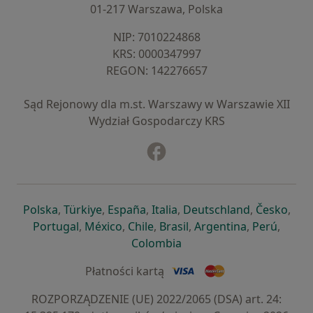
01-217 Warszawa, Polska
NIP: ⁠7010224868
KRS: ⁠0000347997
REGON: ⁠142276657
Sąd Rejonowy dla m.st. Warszawy w Warszawie XII
Wydział Gospodarczy KRS
Facebook
otwiera się w nowej karcie
otwiera się w nowej karcie
otwiera się w nowej karcie
otwiera się w nowej karcie
otwiera się w nowej karci
otwiera się
otwi
Polska
,
Türkiye
,
España
,
Italia
,
Deutschland
,
Česko
,
otwiera się w nowej karcie
otwiera się w nowej karcie
otwiera się w nowej karcie
otwiera się w nowej kar
otwiera się 
otwier
Portugal
,
México
,
Chile
,
Brasil
,
Argentina
,
Perú
,
otwiera się w nowej karc
Colombia
Płatności kartą
ROZPORZĄDZENIE (UE) 2022/2065 (DSA) art. 24: