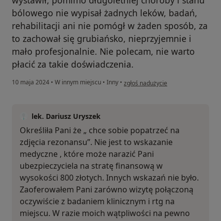
bólowego nie wypisał żadnych leków, badań,
rehabilitacji ani nie pomógł w żaden sposób, za
to zachował się grubiańsko, nieprzyjemnie i
mało profesjonalnie. Nie polecam, nie warto
płacić za takie doświadczenia.
w opinii użytkownika Magdalena
10 maja 2024
•
W innym miejscu
•
Inny
•
zgłoś nadużycie
lek. Dariusz Uryszek
Określiła Pani że „ chce sobie popatrzeć na
zdjęcia rezonansu”. Nie jest to wskazanie
medyczne , które może narazić Pani
ubezpieczyciela na stratę finansową w
wysokości 800 złotych. Innych wskazań nie było.
Zaoferowałem Pani zarówno wizytę połączoną
oczywiście z badaniem klinicznym i rtg na
miejscu. W razie moich wątpliwości na pewno