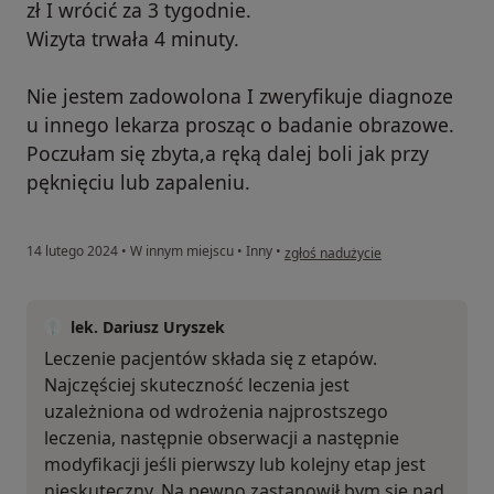
zł I wrócić za 3 tygodnie.
Wizyta trwała 4 minuty.
Nie jestem zadowolona I zweryfikuje diagnoze
u innego lekarza prosząc o badanie obrazowe.
Poczułam się zbyta,a ręką dalej boli jak przy
pęknięciu lub zapaleniu.
w opinii użytkownika Pacjentka 30
14 lutego 2024
•
W innym miejscu
•
Inny
•
zgłoś nadużycie
lek. Dariusz Uryszek
Leczenie pacjentów składa się z etapów.
Najczęściej skuteczność leczenia jest
uzależniona od wdrożenia najprostszego
leczenia, następnie obserwacji a następnie
modyfikacji jeśli pierwszy lub kolejny etap jest
nieskuteczny. Na pewno zastanowił bym się nad