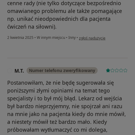
cenne rady (nie tylko dotyczące bezpośrednio
omawianego problemu ale także pomagające
np. unikać nieodpowiednich dla pacjenta
ćwiczeń na siłowni).
w opinii użytkownika Wojtek T
2 kwietnia 2025
•
W innym miejscu
•
Inny
•
zgłoś nadużycie
M.T.
Numer telefonu zweryfikowany
M
Postanowiłam, że nie będę sugerowała się
poniższymi złymi opiniami na temat tego
specjalisty i to był mój błąd. Lekarz od wejścia
był bardzo nieprzyjemny, nie spojrzał ani razu
na mnie jako na pacjenta kiedy do mnie mówił,
a niestety mówił też bardzo mało. Kiedy
próbowałam wytłumaczyć co mi dolega,