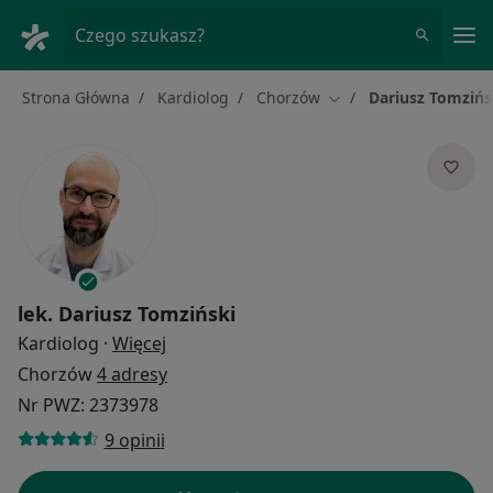
Me
Czego szukasz?
Strona Główna
Kardiolog
Chorzów
Dariusz Tomzińs
Zmień miasto
lek.
Dariusz Tomziński
O specjalizacjach
Kardiolog
·
Więcej
Chorzów
4 adresy
Nr PWZ: 2373978
9 opinii