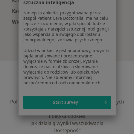
Kardiolodzy z Compensa w Chorzowie
sztuczna inteligencja
Kardiolodzy z POLMED w Chorzowie
Niniejsza ankieta, przygotowana przez
zespół Patient Care Doctoralia, ma na celu
Więcej (9)
lepsze zrozumienie, w jaki sposób ludzie
Więcej w kategorii: Najpopularniejsze ubezpie
korzystają z narzędzi sztucznej inteligencji
jako wsparcia dla swojego dobrostanu
emocjonalnego i zdrowia psychicznego.
Udział w ankiecie jest anonimowy, a wyniki
będą analizowane i prezentowane
wyłącznie w formie zbiorczej. Pytania
dotyczące nastolatków są skierowane
Serwis
wyłącznie do rodziców lub opiekunów
prawnych. Nie zbieramy informacji
Regulamin
bezpośrednio od osób niepełnoletnich.
Polityka prywatności pacjentów
Polityka prywatności profesjonalistów
Polityka prywatności dla profesjonalistów, których
Start survey
dane pozyskaliśmy samodzielnie
Polityka cookies
Jak działają wyniki wyszukiwania
Dostępność