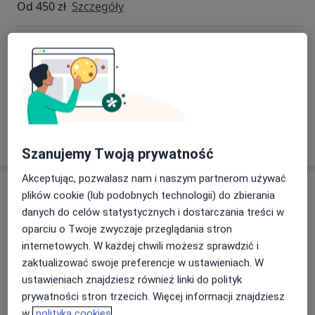
Od 450 zł
Szczegóły
Badania diagnostyczne
Szczegóły
+ 10 usług
W jaki sposób ustalane są ceny?
Szanujemy Twoją prywatność
Akceptując, pozwalasz nam i naszym partnerom używać
Adresy (4)
plików cookie (lub podobnych technologii) do zbierania
danych do celów statystycznych i dostarczania treści w
Adres 1
Adres 2
Adres 3
Adres 4
oparciu o Twoje zwyczaje przeglądania stron
internetowych. W każdej chwili możesz sprawdzić i
zaktualizować swoje preferencje w ustawieniach. W
Centrum Medyczne MEDICOVER
ustawieniach znajdziesz również linki do polityk
GRANICZNA
prywatności stron trzecich. Więcej informacji znajdziesz
Graniczna 54,
40-018
Katowice
w
polityka cookies