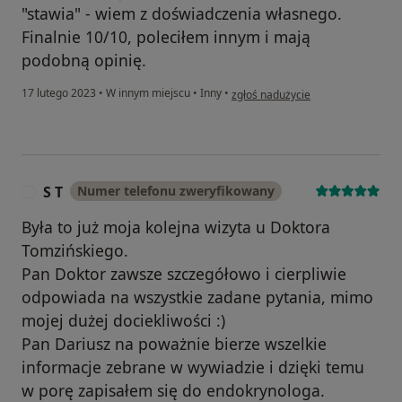
"stawia" - wiem z doświadczenia własnego.
Finalnie 10/10, poleciłem innym i mają
podobną opinię.
w opinii użytkownika Bart
17 lutego 2023
•
W innym miejscu
•
Inny
•
zgłoś nadużycie
S T
Numer telefonu zweryfikowany
S
Była to już moja kolejna wizyta u Doktora
Tomzińskiego.
Pan Doktor zawsze szczegółowo i cierpliwie
odpowiada na wszystkie zadane pytania, mimo
mojej dużej dociekliwości :)
Pan Dariusz na poważnie bierze wszelkie
informacje zebrane w wywiadzie i dzięki temu
w porę zapisałem się do endokrynologa.