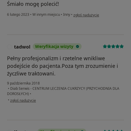
Śmiało mogę polecić!
w opinii użytkownika S T
6 lutego 2023
•
W innym miejscu
•
Inny
•
zgłoś nadużycie
tadwol
Weryfikacja wizyty
T
Pełny profesjonalizm i rzetelne wnikliwe
podejście do pacjenta.Poza tym zrozumienie i
życzliwe traktowani.
9 października 2018
•
Diab Serwis - CENTRUM LECZENIA CUKRZYCY (PRZYCHODNIA DLA
DOROSŁYCH)
•
w opinii użytkownika tadwol
•
zgłoś nadużycie