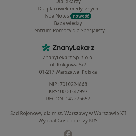
Dla lekarzy
Dla placówek medycznych
Noa Notes
nowość
Baza wiedzy
Centrum Pomocy dla Specjalisty
Kontakt
ZnanyLekarz - Strona główna
ZnanyLekarz Sp. z o.o.
ul. Kolejowa 5/7
01-217 Warszawa, Polska
NIP: ⁠7010224868
KRS: ⁠0000347997
REGON: ⁠142276657
Sąd Rejonowy dla m.st. Warszawy w Warszawie XII
Wydział Gospodarczy KRS
Facebook
otwiera się w nowej karcie