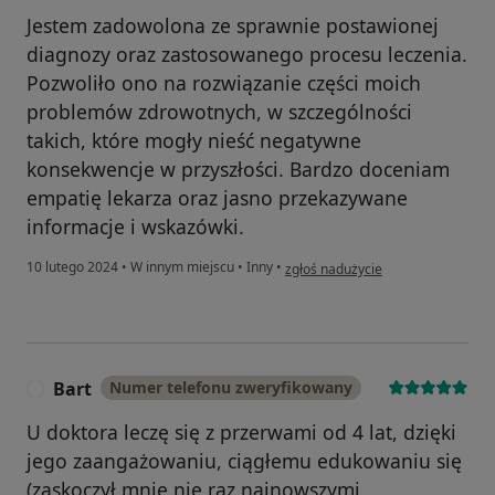
Jestem zadowolona ze sprawnie postawionej
diagnozy oraz zastosowanego procesu leczenia.
Pozwoliło ono na rozwiązanie części moich
problemów zdrowotnych, w szczególności
takich, które mogły nieść negatywne
konsekwencje w przyszłości. Bardzo doceniam
empatię lekarza oraz jasno przekazywane
informacje i wskazówki.
w opinii użytkownika Teresa
10 lutego 2024
•
W innym miejscu
•
Inny
•
zgłoś nadużycie
Bart
Numer telefonu zweryfikowany
B
U doktora leczę się z przerwami od 4 lat, dzięki
jego zaangażowaniu, ciągłemu edukowaniu się
(zaskoczył mnie nie raz najnowszymi