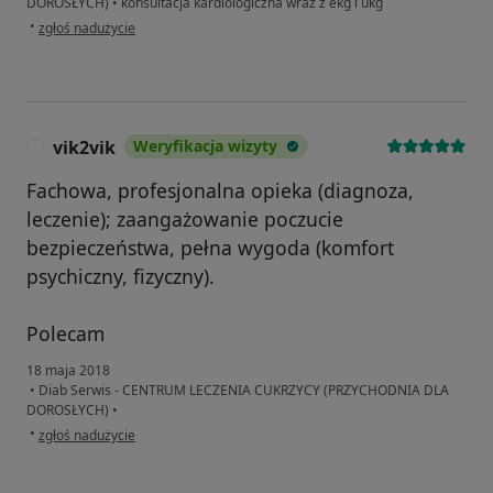
DOROSŁYCH)
•
konsultacja kardiologiczna wraz z ekg i ukg
w opinii użytkownika Krystyna
•
zgłoś nadużycie
vik2vik
Weryfikacja wizyty
V
Fachowa, profesjonalna opieka (diagnoza,
leczenie); zaangażowanie poczucie
bezpieczeństwa, pełna wygoda (komfort
psychiczny, fizyczny).
Polecam
18 maja 2018
•
Diab Serwis - CENTRUM LECZENIA CUKRZYCY (PRZYCHODNIA DLA
DOROSŁYCH)
•
w opinii użytkownika vik2vik
•
zgłoś nadużycie