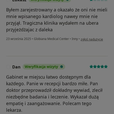
Byłem zarejestrowany a okazało że oni nie mieli
mnie wpisanego kardiolog nawey mnie nie
przyjął. Tragiczna klinika wydałem na ubera
przyjeżdżajac z daleka
w opinii użytkownika Lu
23 września 2025
•
Globiana Medical Center
•
Inny
•
zgłoś nadużycie
Dan
Weryfikacja wizyty
D
Gabinet w miejscu łatwo dostępnym dla
każdego. Panie w recepcji bardzo miłe. Pan
doktor przeprowadził dokładny wywiad, zlecił
niezbędne badania i leczenie. Wykazał dużą
empatię i zaangażowanie. Polecam tego
lekarza.