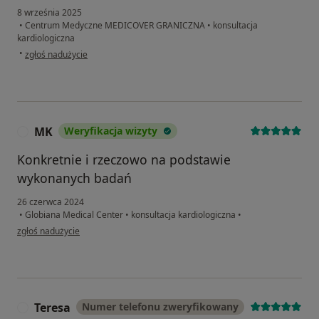
8 września 2025
•
Centrum Medyczne MEDICOVER GRANICZNA
•
konsultacja
kardiologiczna
w opinii użytkownika Dan
•
zgłoś nadużycie
MK
Weryfikacja wizyty
M
Konkretnie i rzeczowo na podstawie
wykonanych badań
26 czerwca 2024
•
Globiana Medical Center
•
konsultacja kardiologiczna
•
w opinii użytkownika MK
zgłoś nadużycie
Teresa
Numer telefonu zweryfikowany
T