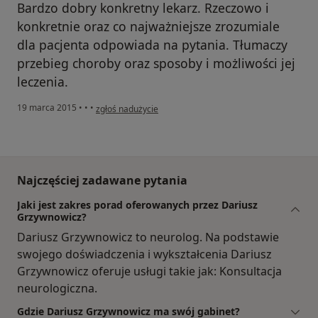
Bardzo dobry konkretny lekarz. Rzeczowo i
konkretnie oraz co najważniejsze zrozumiale
dla pacjenta odpowiada na pytania. Tłumaczy
przebieg choroby oraz sposoby i możliwości jej
leczenia.
w opinii użytkownika Konto zostało usunięte
19 marca 2015
•
•
•
zgłoś nadużycie
Najczęściej zadawane pytania
Jaki jest zakres porad oferowanych przez Dariusz
Grzywnowicz?
Dariusz Grzywnowicz to neurolog. Na podstawie
swojego doświadczenia i wykształcenia Dariusz
Grzywnowicz oferuje usługi takie jak: Konsultacja
neurologiczna.
Gdzie Dariusz Grzywnowicz ma swój gabinet?