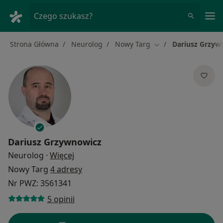
Me
Czego szukasz?
Strona Główna
Neurolog
Nowy Targ
Dariusz Grzyw
Zmień miasto
Dariusz Grzywnowicz
O specjalizacjach
Neurolog
·
Więcej
Nowy Targ
4 adresy
Nr PWZ: 3561341
5 opinii