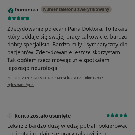
Dominika
Numer telefonu zweryfikowany
D
Zdecydowanie polecam Pana Doktora. To lekarz
który oddaje się swojej pracy całkowicie, bardzo
dobry specjalista. Bardzo miły i sympatyczny dla
pacjentów. Zdecydowanie jeszcze skorzystam .
Tak ogółem rzecz mówiąc ,nie spotkałam
lepszego neurologa.
20 maja 2020
•
ALLMEDICA
•
Konsultacja neurologiczna
•
w opinii użytkownika Dominika
zgłoś nadużycie
Konto zostało usunięte
Lekarz z bardzo dużą wiedzą potrafi pokierować
pacjenta i oddaje się pracy całkowicie :)