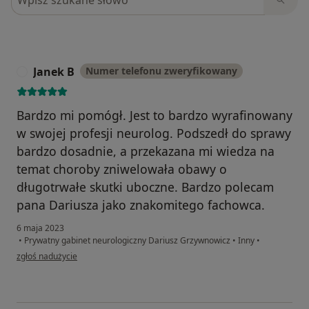
Janek B
Numer telefonu zweryfikowany
J
Bardzo mi pomógł. Jest to bardzo wyrafinowany
w swojej profesji neurolog. Podszedł do sprawy
bardzo dosadnie, a przekazana mi wiedza na
temat choroby zniwelowała obawy o
długotrwałe skutki uboczne. Bardzo polecam
pana Dariusza jako znakomitego fachowca.
6 maja 2023
•
Prywatny gabinet neurologiczny Dariusz Grzywnowicz
•
Inny
•
w opinii użytkownika Janek B
zgłoś nadużycie