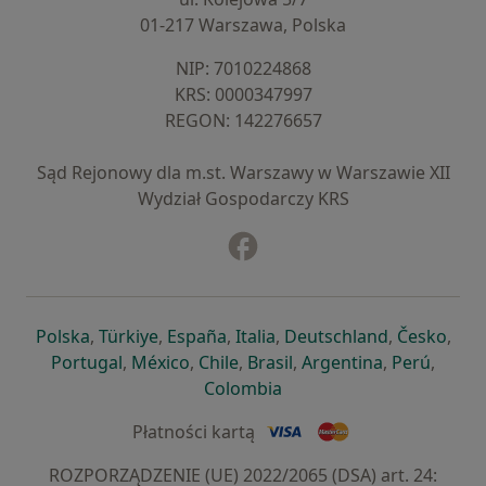
01-217 Warszawa, Polska
NIP: ⁠7010224868
KRS: ⁠0000347997
REGON: ⁠142276657
Sąd Rejonowy dla m.st. Warszawy w Warszawie XII
Wydział Gospodarczy KRS
Facebook
otwiera się w nowej karcie
otwiera się w nowej karcie
otwiera się w nowej karcie
otwiera się w nowej karcie
otwiera się w nowej karci
otwiera się
otwi
Polska
,
Türkiye
,
España
,
Italia
,
Deutschland
,
Česko
,
otwiera się w nowej karcie
otwiera się w nowej karcie
otwiera się w nowej karcie
otwiera się w nowej kar
otwiera się 
otwier
Portugal
,
México
,
Chile
,
Brasil
,
Argentina
,
Perú
,
otwiera się w nowej karc
Colombia
Płatności kartą
ROZPORZĄDZENIE (UE) 2022/2065 (DSA) art. 24: