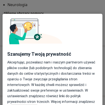
Neurologia
Główne obszary pomocy
Choroby neurologiczne
Pokaż więcej
o doświadczeniu
Usługi i ceny
Szanujemy Twoją prywatność
Konsultacja neurologiczna
Akceptując, pozwalasz nam i naszym partnerom używać
Szczegóły
plików cookie (lub podobnych technologii) do zbierania
danych do celów statystycznych i dostarczania treści w
oparciu o Twoje zwyczaje przeglądania stron
internetowych. W każdej chwili możesz sprawdzić i
W jaki sposób ustalane są ceny?
zaktualizować swoje preferencje w ustawieniach. W
ustawieniach znajdziesz również linki do polityk
prywatności stron trzecich. Więcej informacji znajdziesz
Adresy (4)