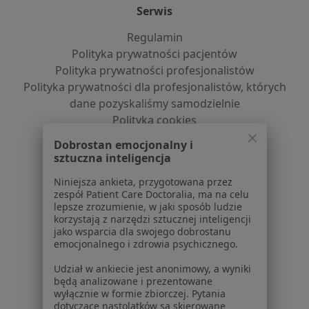
Serwis
Regulamin
Polityka prywatności pacjentów
Polityka prywatności profesjonalistów
Polityka prywatności dla profesjonalistów, których
dane pozyskaliśmy samodzielnie
Polityka cookies
Jak działają wyniki wyszukiwania
Dobrostan emocjonalny i
Dostępność
sztuczna inteligencja
O nas
Niniejsza ankieta, przygotowana przez
Praca
Rekrutujemy!
zespół Patient Care Doctoralia, ma na celu
Partnerzy
lepsze zrozumienie, w jaki sposób ludzie
Centrum prasowe
korzystają z narzędzi sztucznej inteligencji
jako wsparcia dla swojego dobrostanu
Kontakt
emocjonalnego i zdrowia psychicznego.
Dla pacjentów
Udział w ankiecie jest anonimowy, a wyniki
będą analizowane i prezentowane
Lekarze
wyłącznie w formie zbiorczej. Pytania
Placówki medyczne
dotyczące nastolatków są skierowane