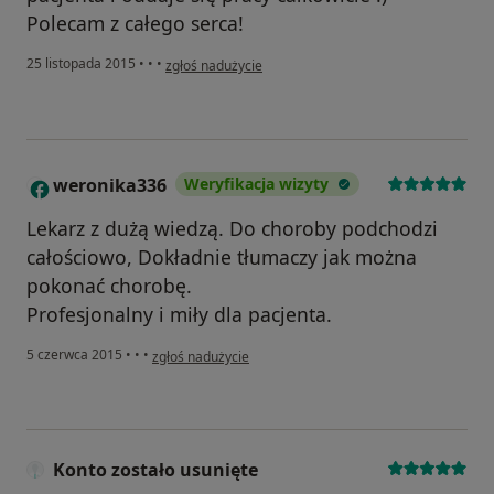
Polecam z całego serca!
w opinii użytkownika Konto zostało usunięte
25 listopada 2015
•
•
•
zgłoś nadużycie
weronika336
Weryfikacja wizyty
W
Lekarz z dużą wiedzą. Do choroby podchodzi
całościowo, Dokładnie tłumaczy jak można
pokonać chorobę.
Profesjonalny i miły dla pacjenta.
w opinii użytkownika weronika336
5 czerwca 2015
•
•
•
zgłoś nadużycie
Konto zostało usunięte