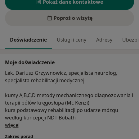
Pokaż dane kontaktowe
Poproś o wizytę
Doświadczenie
Usługi i ceny
Adresy
Ubezpi
Moje doświadczenie
Lek. Dariusz Grzywnowicz, specjalista neurolog,
specjalista rehabilitacji medycznej
kursy A,B,C,D metody mechanicznego diagnozowania i
terapii bólów kręgosłupa (Mc Kenzi)
kurs podstawowy rehabilitacji po udarze mózgu
według koncepcji NDT Bobath
O mnie
więcej
Zakres porad