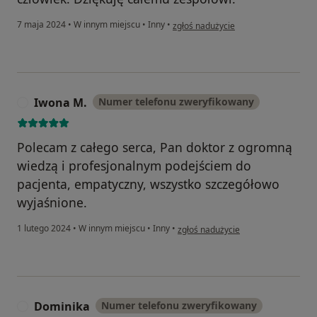
w opinii użytkownika Gosia
7 maja 2024
•
W innym miejscu
•
Inny
•
zgłoś nadużycie
Iwona M.
Numer telefonu zweryfikowany
I
Polecam z całego serca, Pan doktor z ogromną
wiedzą i profesjonalnym podejściem do
pacjenta, empatyczny, wszystko szczegółowo
wyjaśnione.
w opinii użytkownika Iwona M.
1 lutego 2024
•
W innym miejscu
•
Inny
•
zgłoś nadużycie
Dominika
Numer telefonu zweryfikowany
D