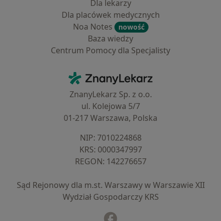
Dla lekarzy
Dla placówek medycznych
Noa Notes
nowość
Baza wiedzy
Centrum Pomocy dla Specjalisty
Kontakt
ZnanyLekarz - Strona główna
ZnanyLekarz Sp. z o.o.
ul. Kolejowa 5/7
01-217 Warszawa, Polska
NIP: ⁠7010224868
KRS: ⁠0000347997
REGON: ⁠142276657
Sąd Rejonowy dla m.st. Warszawy w Warszawie XII
Wydział Gospodarczy KRS
Facebook
otwiera się w nowej karcie