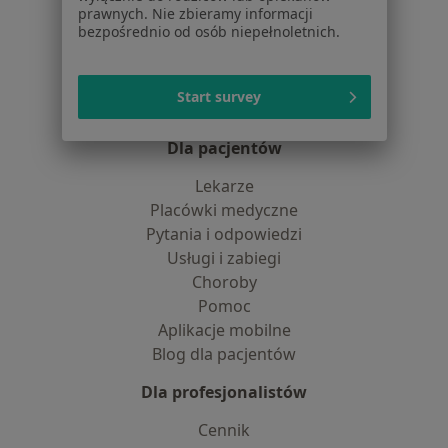
O nas
prawnych. Nie zbieramy informacji
bezpośrednio od osób niepełnoletnich.
Praca
Rekrutujemy!
Partnerzy
Centrum prasowe
Start survey
Kontakt
Dla pacjentów
Lekarze
Placówki medyczne
Pytania i odpowiedzi
Usługi i zabiegi
Choroby
Pomoc
Aplikacje mobilne
Blog dla pacjentów
Dla profesjonalistów
Cennik