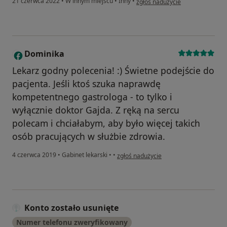
21 czerwca 2022
•
W innym miejscu
•
Inny
•
zgłoś nadużycie
Dominika
D
Lekarz godny polecenia! :) Świetne podejście do
pacjenta. Jeśli ktoś szuka naprawdę
kompetentnego gastrologa - to tylko i
wyłącznie doktor Gajda. Z ręką na sercu
polecam i chciałabym, aby było więcej takich
osób pracujących w służbie zdrowia.
w opinii użytkownika Dominika
4 czerwca 2019
•
Gabinet lekarski
•
•
zgłoś nadużycie
Konto zostało usunięte
Numer telefonu zweryfikowany