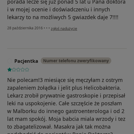
porada lecze się już ponad 5 lat u Pana doktora
i w mojej ocenie i doświadczeniu i innych
lekarzy to na możliwych 5 gwiazdek daje 7!!!!
w opinii użytkownika Konto zostało usunięte
28 października 2016
•
•
•
zgłoś nadużycie
Pacjentka
Numer telefonu zweryfikowany
P
Nie polecam!3 miesiące się męczyłam z ostrym
zapaleniem żołądka i jelit plus Helicobakteria.
Lekarz zrobił prywatnie gastroskopie i przepisał
leki na uspokojenie. Całe szczęście że poszłam
w Malborku do innego gastroenterologa i od 2
lat mam spokój. Moja babcia miala wrzody i tez
to zbagatelizował. Masakra jak tak można