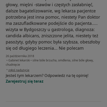
głowy, mięśni -stawów i częstych zasłabnięć,
dalsze bagatelizowanie, wg lekarza pacjentce
potrzebna jest inna pomoc, niestety Pan doktor
ma zaszufladkowane podejście do pacjenta.....
wizyta w Bydgoszczy u gastrologa, diagnoza:
candida albicans, zniszczone jelita, niestety też
pasożyty, gdyby pomoc była szybsza, obeszłoby
się od długiego leczenia... Nie polecam
26 października 2018
•
Gabinet lekarski
•
silne bóle brzucha, omdlenia, silne bóle głowy,
chudnięcie
w opinii użytkownika Ewa
•
zgłoś nadużycie
Jesteś tym lekarzem? Odpowiedz na tę opinię!
Zarejestruj się teraz