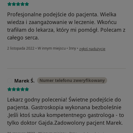
Profesjonalne podejście do pacjenta. Wielka
wiedza i zaangażowanie w leczenie. Wkońcu
trafiłam do lekarza, który mi pomógł. Polecam z
całego serca.
w opinii użytkownika Dominika
2 listopada 2022
•
W innym miejscu
•
Inny
•
zgłoś nadużycie
Marek Ś.
Numer telefonu zweryfikowany
M
Lekarz godny polecenia! Świetne podejście do
pacjenta. Gastroskopia wykonana bezboleśnie
.Jeśli ktoś szuka kompetentnego gastrologa - to
tylko doktor Gajda.Zadowolony pacjent Marek.
w opinii użytkownika Marek Ś.