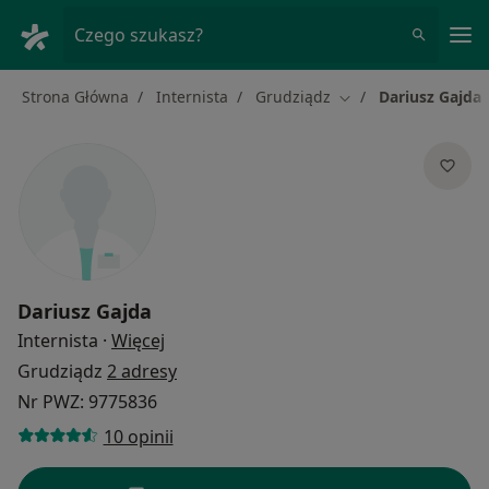
Me
Czego szukasz?
Strona Główna
Internista
Grudziądz
Dariusz Gajda
Zmień miasto
Dariusz Gajda
O specjalizacjach
Internista
·
Więcej
Grudziądz
2 adresy
Nr PWZ: 9775836
10 opinii