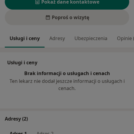
Pokaż dane kontaktowe
Poproś o wizytę
Usługi i ceny
Adresy
Ubezpieczenia
Opinie 
Usługi i ceny
Brak informacji o usługach i cenach
Ten lekarz nie dodał jeszcze informacji o usługach i
cenach.
Adresy (2)
Adres 1
Adres 2