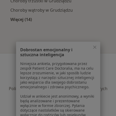
Choroby trzustki w Grudziądzu
Choroby wątroby w Grudziądzu
Więcej (14)
Więcej w kategorii: Najczęście leczone chorob
Dobrostan emocjonalny i
sztuczna inteligencja
Serwis
Niniejsza ankieta, przygotowana przez
zespół Patient Care Doctoralia, ma na celu
Regulamin
lepsze zrozumienie, w jaki sposób ludzie
Polityka prywatności pacjentów
korzystają z narzędzi sztucznej inteligencji
Polityka prywatności profesjonalistów
jako wsparcia dla swojego dobrostanu
emocjonalnego i zdrowia psychicznego.
Polityka prywatności dla profesjonalistów, których
dane pozyskaliśmy samodzielnie
Udział w ankiecie jest anonimowy, a wyniki
Polityka cookies
będą analizowane i prezentowane
wyłącznie w formie zbiorczej. Pytania
Jak działają wyniki wyszukiwania
dotyczące nastolatków są skierowane
Dostępność
wyłącznie do rodziców lub opiekunów