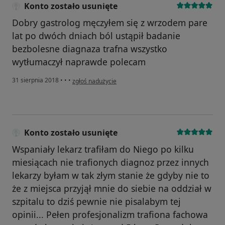
Konto zostało usunięte
Dobry gastrolog męczyłem się z wrzodem pare
lat po dwóch dniach ból ustąpił badanie
bezbolesne diagnaza trafna wszystko
wytłumaczył naprawde polecam
w opinii użytkownika Konto zostało usunięte
31 sierpnia 2018
•
•
•
zgłoś nadużycie
Konto zostało usunięte
Wspaniały lekarz trafiłam do Niego po kilku
miesiącach nie trafionych diagnoz przez innych
lekarzy byłam w tak złym stanie że gdyby nie to
że z miejsca przyjął mnie do siebie na oddział w
szpitalu to dziś pewnie nie pisalabym tej
opinii... Pełen profesjonalizm trafiona fachowa