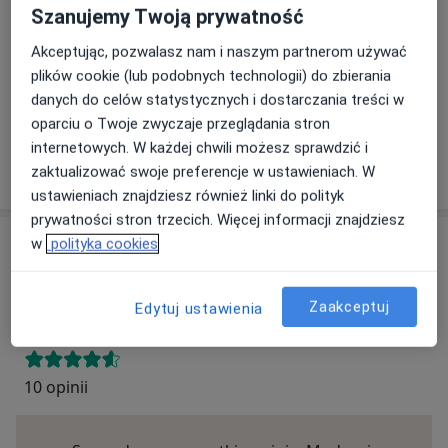
Szanujemy Twoją prywatność
Ten specjalista przyjmuje wyłącznie pacjentów
Akceptując, pozwalasz nam i naszym partnerom używać
prywatnych. Możesz opłacić wizytę samodzielnie lub
plików cookie (lub podobnych technologii) do zbierania
znaleźć innego specjalistę, który akceptuje Twoje
danych do celów statystycznych i dostarczania treści w
ubezpieczenie.
oparciu o Twoje zwyczaje przeglądania stron
internetowych. W każdej chwili możesz sprawdzić i
Szukaj specjalistów według ubezpieczenia
zaktualizować swoje preferencje w ustawieniach. W
ustawieniach znajdziesz również linki do polityk
prywatności stron trzecich. Więcej informacji znajdziesz
w
polityka cookies
Opinie
Dodaj swoją opinię
Zaakceptuj
Edytuj ustawienia
10 opinii