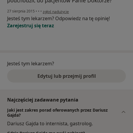
podchodzić do pacjentów Panie Doktorze?
w opinii użytkownika Pacjentka
27 sierpnia 2015
•
•
•
zgłoś nadużycie
Jesteś tym lekarzem? Odpowiedz na tę opinię!
Zarejestruj się teraz
Jesteś tym lekarzem?
Edytuj lub przejmij profil
Najczęściej zadawane pytania
Jaki jest zakres porad oferowanych przez Dariusz
Gajda?
Dariusz Gajda to internista, gastrolog.