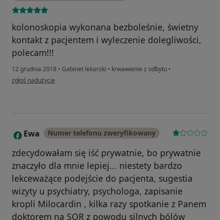
kolonoskopia wykonana bezboleśnie, świetny
kontakt z pacjentem i wyleczenie dolegliwości,
polecam!!!
12 grudnia 2018
•
Gabinet lekarski
•
krwawienie z odbytu
•
w opinii użytkownika Konto zostało usunięte
zgłoś nadużycie
Ewa
Numer telefonu zweryfikowany
E
zdecydowałam się iść prywatnie, bo prywatnie
znaczyło dla mnie lepiej... niestety bardzo
lekceważące podejście do pacjenta, sugestia
wizyty u psychiatry, psychologa, zapisanie
kropli Milocardin , kilka razy spotkanie z Panem
doktorem na SOR z powodu silnych bólów