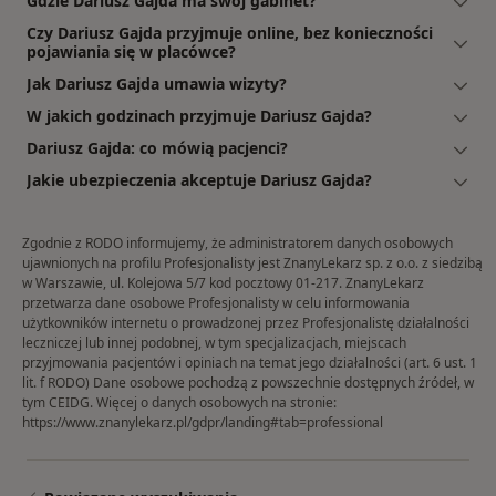
Gdzie Dariusz Gajda ma swój gabinet?
Czy Dariusz Gajda przyjmuje online, bez konieczności
pojawiania się w placówce?
Jak Dariusz Gajda umawia wizyty?
W jakich godzinach przyjmuje Dariusz Gajda?
Dariusz Gajda: co mówią pacjenci?
Jakie ubezpieczenia akceptuje Dariusz Gajda?
Zgodnie z RODO informujemy, że administratorem danych osobowych
ujawnionych na profilu Profesjonalisty jest ZnanyLekarz sp. z o.o. z siedzibą
w Warszawie, ul. Kolejowa 5/7 kod pocztowy 01-217. ZnanyLekarz
przetwarza dane osobowe Profesjonalisty w celu informowania
użytkowników internetu o prowadzonej przez Profesjonalistę działalności
leczniczej lub innej podobnej, w tym specjalizacjach, miejscach
przyjmowania pacjentów i opiniach na temat jego działalności (art. 6 ust. 1
lit. f RODO) Dane osobowe pochodzą z powszechnie dostępnych źródeł, w
tym CEIDG. Więcej o danych osobowych na stronie:
https://www.znanylekarz.pl/gdpr/landing#tab=professional