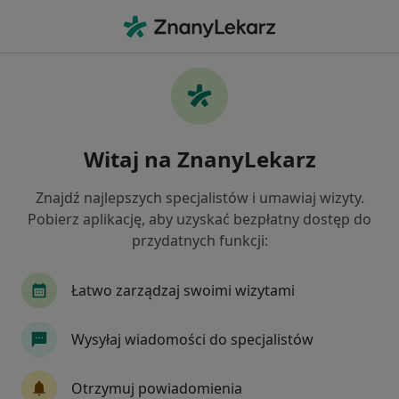
Me
Choroba Wieńcowa • Tarnowo Podgórne, wielkopolskie
Filtry
• 1
Ubezpieczenie
Map
Choroba wieńcowa specjaliści w Tarnowie
Witaj na ZnanyLekarz
Podgórnym
Jak działają wyniki wyszukiwania
Znajdź najlepszych specjalistów i umawiaj wizyty.
Pobierz aplikację, aby uzyskać bezpłatny dostęp do
przydatnych funkcji:
Jakiego specjalisty szukasz?
Kardiolog
Internista
Ortopeda
Pedia
Łatwo zarządzaj swoimi wizytami
Wysyłaj wiadomości do specjalistów
Otrzymuj powiadomienia