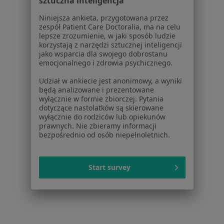
sztuczna inteligencja
Choroba wieńcowa w Szamotułach
Niniejsza ankieta, przygotowana przez
Choroba wieńcowa w Obornikach
zespół Patient Care Doctoralia, ma na celu
lepsze zrozumienie, w jaki sposób ludzie
Więcej (10)
korzystają z narzędzi sztucznej inteligencji
jako wsparcia dla swojego dobrostanu
Więcej w kategorii: W pobliżu Tarnowa Podgó
emocjonalnego i zdrowia psychicznego.
Schorzenia w Tarnowie Podgórnym
Udział w ankiecie jest anonimowy, a wyniki
Nadciśnienie tętnicze w Tarnowie Podgórnym
będą analizowane i prezentowane
wyłącznie w formie zbiorczej. Pytania
Ból w klatce piersiowej w Tarnowie Podgórnym
dotyczące nastolatków są skierowane
wyłącznie do rodziców lub opiekunów
Choroba niedokrwienna serca w Tarnowie
prawnych. Nie zbieramy informacji
bezpośrednio od osób niepełnoletnich.
Podgórnym
Choroby układu krążenia w Tarnowie Podgórnym
Start survey
Udar mózgu w Tarnowie Podgórnym
Więcej (15)
Więcej w kategorii: Schorzenia w Tarnowie 