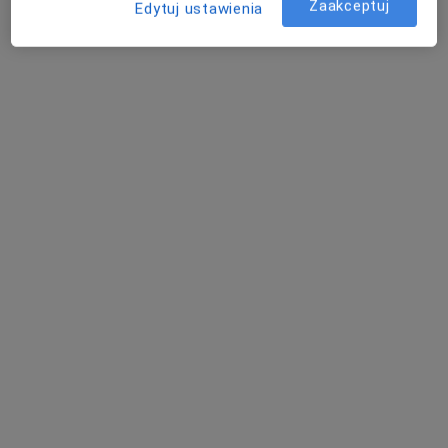
Zaakceptuj
Edytuj ustawienia
lek. Michał Kaczmarek
·
Więcej
Kardiolog
65 opinii
Rynkowa 5, Przeźmierowo
•
Mapa
BOmedica
Konsultacja kardiologiczna
od 300 zł
Specjalista nie oferuje umawiania online pod tym adresem.
Poproś o wizytę