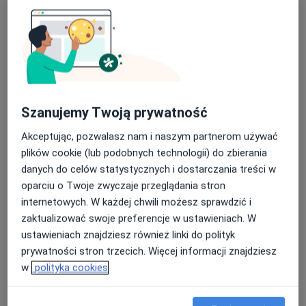
Szanujemy Twoją prywatność
dr n. med. Justyna Chełmińska
Akceptując, pozwalasz nam i naszym partnerom używać
·
Więcej
Internista, Kardiolog
plików cookie (lub podobnych technologii) do zbierania
181 opinii
danych do celów statystycznych i dostarczania treści w
Miodowa 2 (Kiekrz), Rokietnica
•
Mapa
oparciu o Twoje zwyczaje przeglądania stron
Klinika Miodowa
internetowych. W każdej chwili możesz sprawdzić i
Konsultacja internistyczna
250 zł
zaktualizować swoje preferencje w ustawieniach. W
ustawieniach znajdziesz również linki do polityk
Specjalista nie oferuje umawiania online pod tym adresem.
prywatności stron trzecich. Więcej informacji znajdziesz
Poproś o wizytę
w
polityka cookies