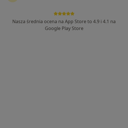
Nasza średnia ocena na App Store to 4.9 i 4.1 na
Google Play Store
Bezpieczne płatności
dr n. med. Anna Wolska-Bułach
·
Więcej
Hipertensjolog, Internista
275 opinii
Adres
Online
Florencka 2/5, Tarnowo Podgórne
•
Mapa
Gabinety Lekarskie RENOVATIO-MED
Konsultacja chirurgiczna
300 zł
Specjalista nie oferuje umawiania online pod tym adresem.
Poproś o wizytę