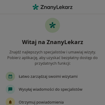
Me
Żylaki Powrózka Nasiennego • Zielona Góra, lubuskie
Filtry
• 1
Mapa
Żylaki powrózka nasiennego specjaliści w
Witaj na ZnanyLekarz
Zielonej Górze
Jak działają wyniki wyszukiwania
Znajdź najlepszych specjalistów i umawiaj wizyty.
Pobierz aplikację, aby uzyskać bezpłatny dostęp do
przydatnych funkcji:
Jakiego specjalisty szukasz?
Urolog
Chirurg
Ginekolog
Lekarz ro
Łatwo zarządzaj swoimi wizytami
Wysyłaj wiadomości do specjalistów
Otrzymuj powiadomienia