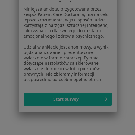
Jak działają wyniki wyszukiwania
Dostępność
Niniejsza ankieta, przygotowana przez
zespół Patient Care Doctoralia, ma na celu
O nas
lepsze zrozumienie, w jaki sposób ludzie
Praca
Rekrutujemy!
korzystają z narzędzi sztucznej inteligencji
Partnerzy
jako wsparcia dla swojego dobrostanu
emocjonalnego i zdrowia psychicznego.
Centrum prasowe
Kontakt
Udział w ankiecie jest anonimowy, a wyniki
będą analizowane i prezentowane
Dla pacjentów
wyłącznie w formie zbiorczej. Pytania
dotyczące nastolatków są skierowane
Lekarze
wyłącznie do rodziców lub opiekunów
Placówki medyczne
prawnych. Nie zbieramy informacji
bezpośrednio od osób niepełnoletnich.
Pytania i odpowiedzi
Usługi i zabiegi
Choroby
Start survey
Pomoc
Aplikacje mobilne
Blog dla pacjentów
Dla profesjonalistów