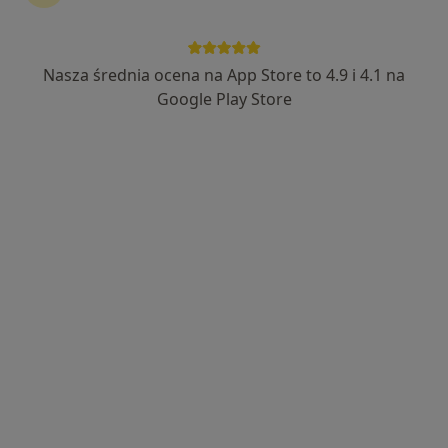
Nasza średnia ocena na App Store to 4.9 i 4.1 na
Google Play Store
Bezpieczne płatności
dr n. med. Marek Chlamtacz
Urolog, Chirurg
35 opinii
HoLEP,TULA, Hemoroidy,RIRS,Taśma
TOT,Wazektomia,
Studia Doktoranckie na Charite Berlin, Dr.med.
Pacjenci cenią mnie za operacje Laserowe
Popularny specjalista: pacjenci chętnie płacą
online
Adres 1
Adres 2
Online
Anieli Krzywoń 4D, Zielona Góra
•
Mapa