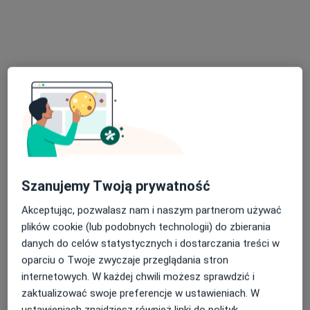
Dr.Chlamtacz Klinik
Konsultacja chirurgiczna
400 zł
Specjalista nie oferuje umawiania online pod tym adresem.
Poproś o wizytę
Szanujemy Twoją prywatność
Akceptując, pozwalasz nam i naszym partnerom używać
plików cookie (lub podobnych technologii) do zbierania
lek. Jakub Kwapisz
danych do celów statystycznych i dostarczania treści w
oparciu o Twoje zwyczaje przeglądania stron
·
Więcej
Urolog
internetowych. W każdej chwili możesz sprawdzić i
1251 opinii
zaktualizować swoje preferencje w ustawieniach. W
Adres
Online
ustawieniach znajdziesz również linki do polityk