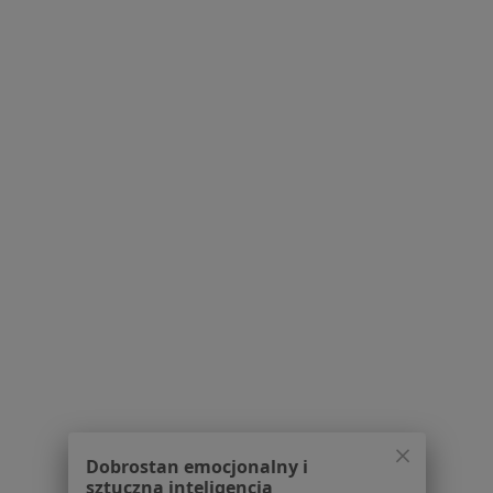
Więcej (15)
Więcej w kategorii: Schorzenia w Zielonej Gór
Żylaki Powrózka Nasiennego Specjaliści W Zielonej Górze
Serwis
Regulamin
Polityka prywatności pacjentów
Polityka prywatności profesjonalistów
Polityka prywatności dla profesjonalistów, których
dane pozyskaliśmy samodzielnie
Dobrostan emocjonalny i
Polityka cookies
sztuczna inteligencja