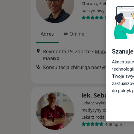
Chirurg, Flebolog, Chirur
·
Więcej
naczyniowy
553 opinie
Adres
Online
Szanuje
Reymonta 19, Zabrze
•
Mapa
PIAMED
Akceptując
Konsultacja chirurga naczyniowego
technologii
Twoje zwyc
zaktualizo
do polityk 
lek. Sebastian Ko
Lekarz wykonujący zabieg
medycyny estetycznej, Fle
·
Więcej
Lekarz rodzinny
408 opinii