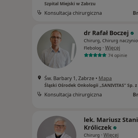
Szpital Miejski w Zabrzu
Konsultacja chirurgiczna
B
dr Rafał Boczej
Chirurg, Chirurg naczynio
·
Więcej
Flebolog
74 opinie
Św. Barbary 1, Zabrze
•
Mapa
Śląski Ośrodek Onkologii „SANIVITAS” Sp. z 
Konsultacja chirurgiczna
B
lek. Mariusz Stan
Króliczek
·
Więcej
Chirurg