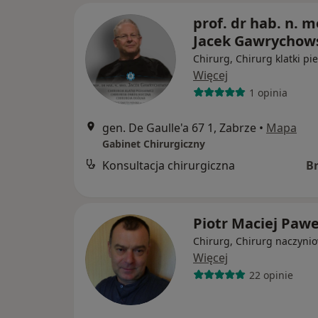
prof. dr hab. n. m
Jacek Gawrychow
Chirurg, Chirurg klatki pi
Więcej
1 opinia
gen. De Gaulle'a 67 1, Zabrze
•
Mapa
Gabinet Chirurgiczny
Konsultacja chirurgiczna
B
Piotr Maciej Paw
Chirurg, Chirurg naczyni
Więcej
22 opinie