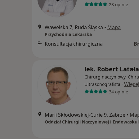
23 opinie
Wawelska 7, Ruda Śląska
•
Mapa
Przychodnia Lekarska
Konsultacja chirurgiczna
B
lek. Robert Latała
Chirurg naczyniowy, Chiru
·
Więce
Ultrasonografista
34 opinie
Marii Skłodowskiej-Curie 9, Zabrze
•
Ma