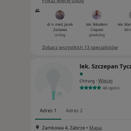
Pokaż więcej usług
dr n. med. Jacek
lek. Nikodem
lek. Ma
Zostawa
Ciaputa
der
urolog
ginekolog
Zobacz wszystkich 13 specjalistów
lek. Szczepan Tyc
·
Więcej
Chirurg
46 opinii
Adres 1
Adres 2
Zamkowa 4, Zabrze
•
Mapa