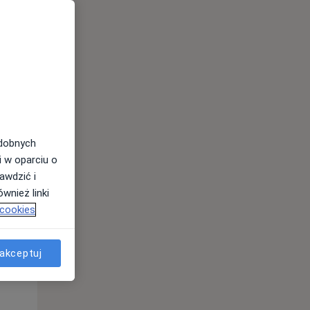
odobnych
i w oparciu o
awdzić i
wnież linki
 cookies
Pon,
Wt,
Śr,
10 Sie
11 Sie
12 Sie
akceptuj