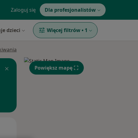
Zaloguj się
Dla profesjonalistów
je dzieci
Więcej filtrów
•
1
ukiwania
Powiększ mapę
Pon,
Wt,
Śr,
10 Sie
11 Sie
12 Sie