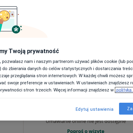
g
Umawianie online nie jest dostępne
Poproś o wizytę
my Twoją prywatność
, pozwalasz nam i naszym partnerom używać plików cookie (lub p
200 zł
) do zbierania danych do celów statystycznych i dostarczania treśc
zaje przeglądania stron internetowych. W każdej chwili możesz spr
wać swoje preferencje w ustawieniach. W ustawieniach znajdziesz ró
prywatności stron trzecich. Więcej informacji znajdziesz w
polityka
cur
Dziś
Jutro
Sob,
Ndz,
6 Sie
7 Sie
8 Sie
9 Sie
i
Za
bolog,
Edytuj ustawienia
Umawianie online nie jest dostępne
Poproś o wizytę