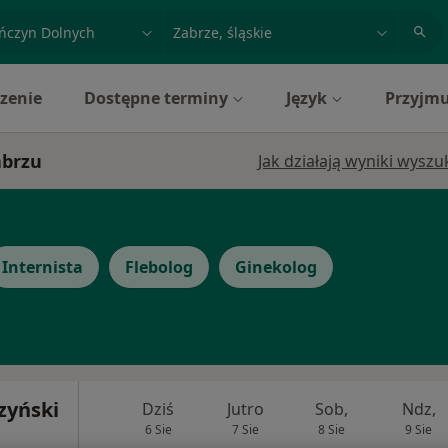
acja, badanie lub nazwisko
miasto lub dzielnica
zenie
Dostępne terminy
Język
Przyjmu
abrzu
Jak działają wyniki wysz
Internista
Flebolog
Ginekolog
czyński
Dziś
Jutro
Sob,
Ndz,
6 Sie
7 Sie
8 Sie
9 Sie