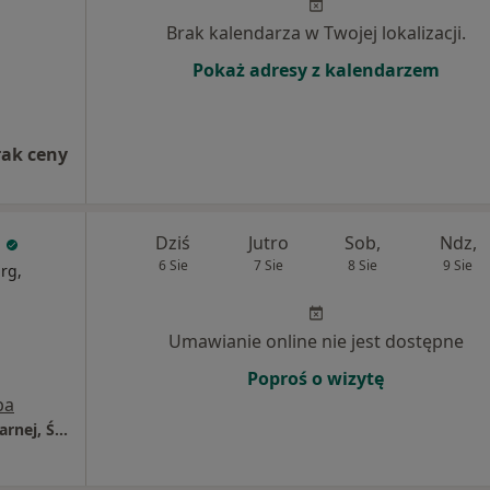
Brak kalendarza w Twojej lokalizacji.
Pokaż adresy z kalendarzem
rak ceny
Dziś
Jutro
Sob,
Ndz,
6 Sie
7 Sie
8 Sie
9 Sie
rg,
j
Umawianie online nie jest dostępne
Poproś o wizytę
pa
Oddział Chirurgii Naczyniowej i Endowaskularnej, Śląskie Centrum Chorób Serca