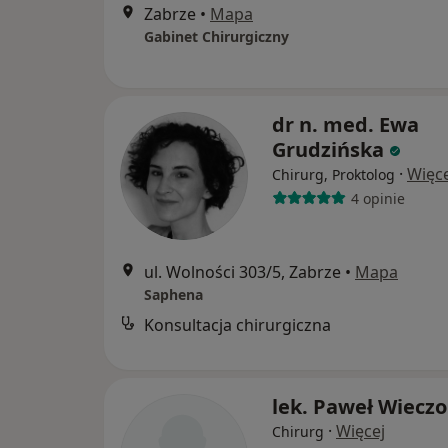
Zabrze
•
Mapa
Gabinet Chirurgiczny
dr n. med. Ewa
Grudzińska
·
Więce
Chirurg, Proktolog
4 opinie
ul. Wolności 303/5, Zabrze
•
Mapa
Saphena
Konsultacja chirurgiczna
lek. Paweł Wiecz
·
Więcej
Chirurg