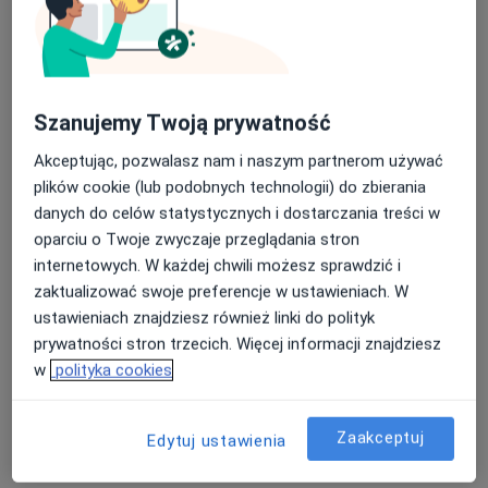
Szanujemy Twoją prywatność
lek. Bartosz Woźniak
·
Więcej
Akceptując, pozwalasz nam i naszym partnerom używać
Okulista
plików cookie (lub podobnych technologii) do zbierania
163 opinie
danych do celów statystycznych i dostarczania treści w
Adres
Online
oparciu o Twoje zwyczaje przeglądania stron
internetowych. W każdej chwili możesz sprawdzić i
zaktualizować swoje preferencje w ustawieniach. W
Słodowa 2-2, Głogów
•
Mapa
ustawieniach znajdziesz również linki do polityk
OKOMED GŁOGÓW
prywatności stron trzecich. Więcej informacji znajdziesz
Konsultacja okulistyczna
250 zł
w
polityka cookies
Specjalista nie oferuje umawiania online pod tym adresem.
Poproś o wizytę
Zaakceptuj
Edytuj ustawienia