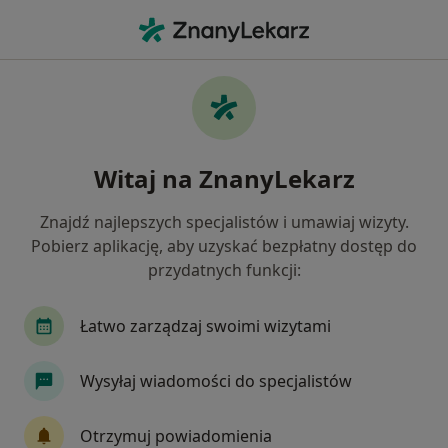
Me
Zwyrodnienie Plamki Żółtej • Głogów, dolnośląskie
Filtry
• 1
Ubezpieczenie
Map
Zwyrodnienie plamki żółtej specjaliści w
Witaj na ZnanyLekarz
Głogowie
Jak działają wyniki wyszukiwania
Znajdź najlepszych specjalistów i umawiaj wizyty.
Pobierz aplikację, aby uzyskać bezpłatny dostęp do
przydatnych funkcji:
Jakiego specjalisty szukasz?
Okulista
Okulista dziecięcy
Gastrolog
Łatwo zarządzaj swoimi wizytami
Wysyłaj wiadomości do specjalistów
Otrzymuj powiadomienia