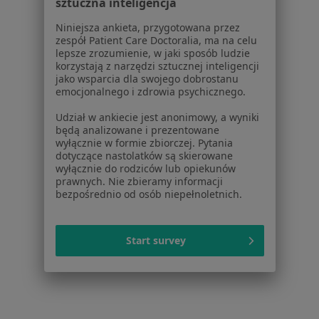
sztuczna inteligencja
Dla pacjentów
Niniejsza ankieta, przygotowana przez
zespół Patient Care Doctoralia, ma na celu
Lekarze
lepsze zrozumienie, w jaki sposób ludzie
korzystają z narzędzi sztucznej inteligencji
Placówki medyczne
jako wsparcia dla swojego dobrostanu
Pytania i odpowiedzi
emocjonalnego i zdrowia psychicznego.
Usługi i zabiegi
Udział w ankiecie jest anonimowy, a wyniki
Choroby
będą analizowane i prezentowane
Pomoc
wyłącznie w formie zbiorczej. Pytania
Aplikacje mobilne
dotyczące nastolatków są skierowane
wyłącznie do rodziców lub opiekunów
Blog dla pacjentów
prawnych. Nie zbieramy informacji
bezpośrednio od osób niepełnoletnich.
Dla profesjonalistów
Cennik
Start survey
Dla lekarzy
Dla placówek medycznych
Noa Notes
nowość
Baza wiedzy
Centrum Pomocy dla Specjalisty