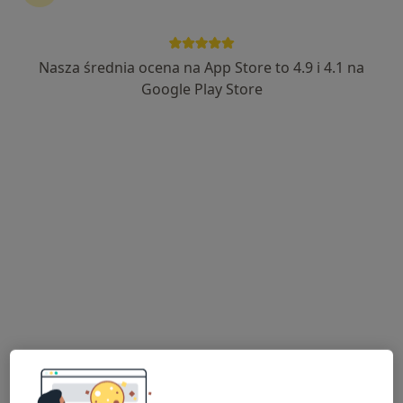
Nasza średnia ocena na App Store to 4.9 i 4.1 na
Google Play Store
Bezpieczne płatności
lek. Monika Sozańska
·
Więcej
Okulista dziecięcy, Okulista
76 opinii
Rynek 103, Głogów
•
Mapa
OTTICA Indywidualna Specjalistyczna Praktyka Lekarska Monika Sozańska
Konsultacja okulistyczna
300 zł
Specjalista nie oferuje umawiania online pod tym adresem.
Poproś o wizytę